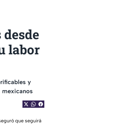
s desde
u labor
ificables y
os mexicanos
seguró que seguirá