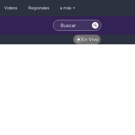
Regionales
Videos
a más +
En Vivo