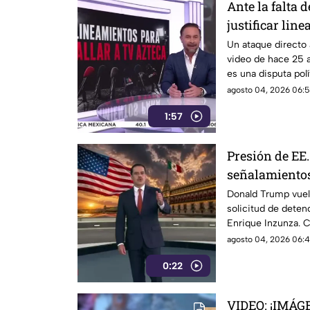
Ante la falta
justificar lin
censurar, el G
Un ataque directo
video de hace 25 
descalificació
es una disputa pol
por silenciar a la cr
agosto 04, 2026 06:5
1:57
Presión de EE
señalamiento
Moya y Enriq
Donald Trump vuelv
solicitud de dete
Enrique Inzunza. C
México
agosto 04, 2026 06:4
0:22
VIDEO: ¡IMÁG