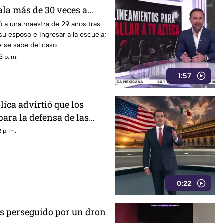
a más de 30 veces a
 años en una escuela
 a una maestra de 29 años tras
su esposo e ingresar a la escuela;
e se sabe del caso
3 p. m.
1:57
lica advirtió que los
ara la defensa de las
drían convertirse en un
 p. m.
 censura
0:22
s perseguido por un dron