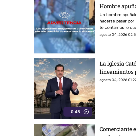
Hombre apuñal
maestra de 29
Un hombre apuñaló
hacerse pasar por 
te contamos lo qu
agosto 04, 2026 02:5
La Iglesia Cató
lineamientos p
audiencias po
agosto 04, 2026 01:22
mecanismo de
0:45
Comerciante e