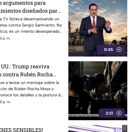
 de argumentos para
eamientos diseñados para
obierno recurrió a la
 a TV Azteca desempolvando un
años contra Sergio Sarmiento. No
n
ítica; es un intento desesperado
ítica
3 p. m.
0:45
. UU.: Trump reaviva
s contra Rubén Rocha
ue Inzunza
e a lanzar un mensaje sobre la
nción de Rubén Rocha Moya y
onoce los detalles y la postura de
5 p. m.
2:21
ENES SENSIBLES!