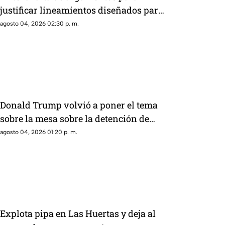
justificar lineamientos diseñados para
censurar, el Gobierno recurrió a la
agosto 04, 2026 02:30 p. m.
descalificación
Donald Trump volvió a poner el tema
sobre la mesa sobre la detención de
Rubén Rocha Moya y Enrique Inzunza
agosto 04, 2026 01:20 p. m.
Explota pipa en Las Huertas y deja al