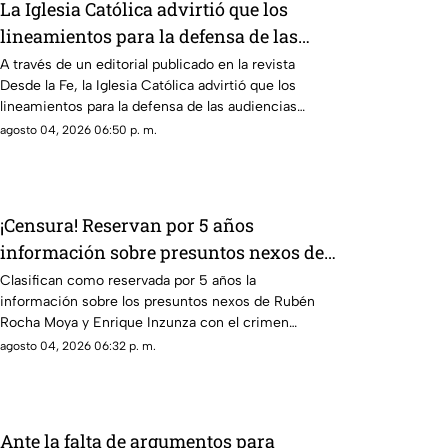
La Iglesia Católica advirtió que los
lineamientos para la defensa de las
audiencias podrían convertirse en un
A través de un editorial publicado en la revista
Desde la Fe, la Iglesia Católica advirtió que los
mecanismo de censura
lineamientos para la defensa de las audiencias
podrían convertirse en un mecanismo de censura
agosto 04, 2026 06:50 p. m.
¡Censura! Reservan por 5 años
información sobre presuntos nexos de
Rocha Moya e Inzunza con el crimen
Clasifican como reservada por 5 años la
información sobre los presuntos nexos de Rubén
Rocha Moya y Enrique Inzunza con el crimen
organizado. Conoce los detalles de la medida
agosto 04, 2026 06:32 p. m.
Ante la falta de argumentos para