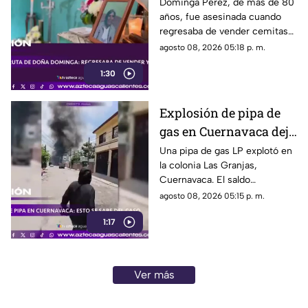
asesinada al regresar a
Dominga Pérez, de más de 80
años, fue asesinada cuando
casa; así fue la agresión
regresaba de vender cemitas
(VIDEO)
en Chachapa. La Fiscalía de
agosto 08, 2026 05:18 p. m.
Puebla investiga el caso
1:30
Explosión de pipa de
gas en Cuernavaca deja
21 personas lesionadas
Una pipa de gas LP explotó en
la colonia Las Granjas,
Cuernavaca. El saldo
preliminar es de 21 lesionados
agosto 08, 2026 05:15 p. m.
y 32 inmuebles afectados
1:17
Ver más