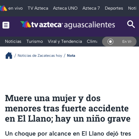
en vivo
TV Azteca
Azteca UNO
Azteca 7
Deportes
Notic
Noticias
Turismo
Viral y Tendencia
Clima
Deportes
Espec
En Vivo
Noticias de Zacatecas hoy
Nota
Muere una mujer y dos
menores tras fuerte accidente
en El Llano; hay un niño grave
Un choque por alcance en El Llano dejó tres