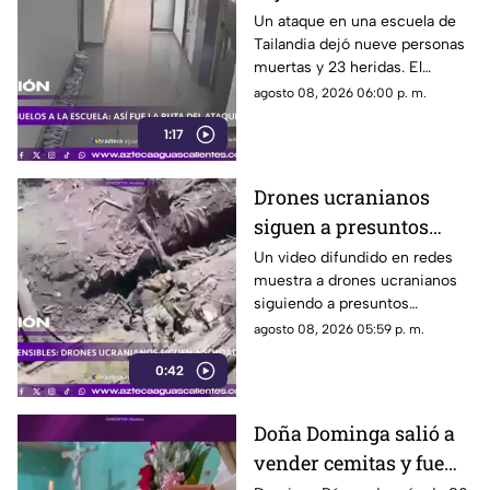
tras agresión en una
Un ataque en una escuela de
Tailandia dejó nueve personas
escuela
muertas y 23 heridas. El
presunto agresor, de 14 años,
agosto 08, 2026 06:00 p. m.
también falleció
1:17
Drones ucranianos
siguen a presuntos
soldados rusos durante
Un video difundido en redes
muestra a drones ucranianos
varias horas
siguiendo a presuntos
soldados rusos antes de un
agosto 08, 2026 05:59 p. m.
ataque durante la guerra
0:42
Doña Dominga salió a
vender cemitas y fue