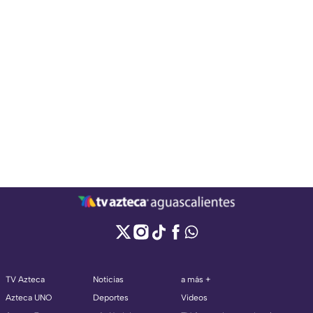
TV Azteca
Noticias
a más +
Azteca UNO
Deportes
Videos