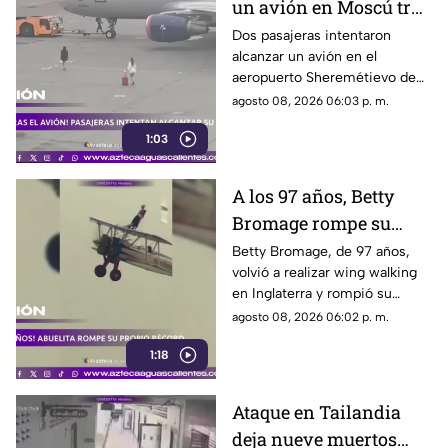
un avión en Moscú tras
llegar tarde a su vuelo
Dos pasajeras intentaron
alcanzar un avión en el
aeropuerto Sheremétievo de
Moscú tras llegar tarde a su
agosto 08, 2026 06:03 p. m.
vuelo, pero no pudieron
1:03
abordarlo
A los 97 años, Betty
Bromage rompe su
propio récord Guinness
Betty Bromage, de 97 años,
volvió a realizar wing walking
en las alturas
en Inglaterra y rompió su
propio récord Guinness tras
agosto 08, 2026 06:02 p. m.
superar un accidente
1:18
cerebrovascular
Ataque en Tailandia
deja nueve muertos