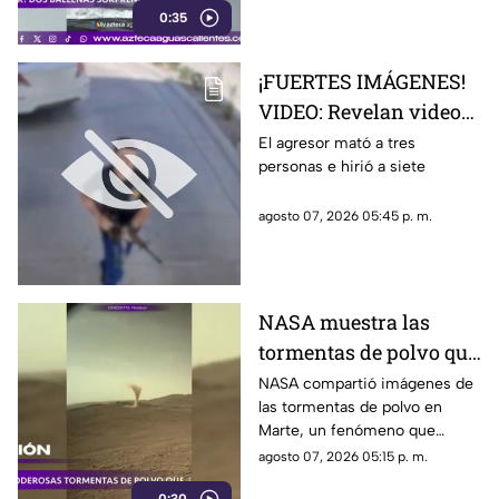
0:35
a los visitantes.
¡FUERTES IMÁGENES!
VIDEO: Revelan videos
de seguridad del tiroteo
El agresor mató a tres
personas e hirió a siete
realizado en famosa
cadena de
agosto 07, 2026 05:45 p. m.
hamburguesas en
Estados Unidos
NASA muestra las
tormentas de polvo que
cubren Marte
NASA compartió imágenes de
las tormentas de polvo en
Marte, un fenómeno que
puede extenderse por miles de
agosto 07, 2026 05:15 p. m.
kilómetros y afectar las