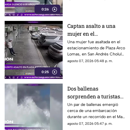
víctimas del bombardeo
0:26
atómico ocurrido en 1945
Captan asalto a una
mujer en el
estacionamiento de
Una mujer fue asaltada en el
estacionamiento de Plaza Arco
Plaza Arco Lomas
Lomas, en San Andrés Cholula.
El ataque quedó registrado por
agosto 07, 2026 05:48 p. m.
cámaras de seguridad
0:25
Dos ballenas
sorprenden a turistas
durante avistamiento
Un par de ballenas emergió
cerca de una embarcación
en el Mar de Cortés
durante un recorrido en el Mar
de Cortés. El avistamiento fue
agosto 07, 2026 05:47 p. m.
captado en video y sorprendió