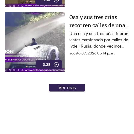
0:30
misiones de exploración
Osa y sus tres crías
recorren calles de una
ciudad en Rusia
Una osa y sus tres crías fueron
vistas caminando por calles de
Ivdel, Rusia, donde vecinos
reportan un aumento en los
agosto 07, 2026 05:14 p. m.
avistamientos de estos
0:28
animales
Ver más