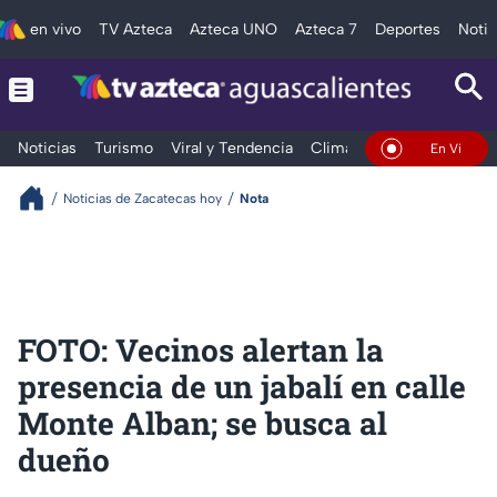
en vivo
TV Azteca
Azteca UNO
Azteca 7
Deportes
Notic
Noticias
Turismo
Viral y Tendencia
Clima
Deportes
Espec
En Vivo
Noticias de Zacatecas hoy
Nota
FOTO: Vecinos alertan la
presencia de un jabalí en calle
Monte Alban; se busca al
dueño