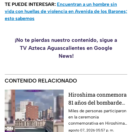
TE PUEDE INTERESAR:
Encuentran a un hombre sin
vida con huellas de violencia en Avenida de los Barones;
esto sabemos
¡No te pierdas nuestro contenido, sigue a
TV Azteca Aguascalientes en Google
News!
CONTENIDO RELACIONADO
Hiroshima conmemora
81 años del bombardeo
atómico con un minuto
Miles de personas participaron
en la ceremonia
de silencio
conmemorativa en Hiroshima,
donde se recordó a las
agosto 07, 2026 05:57 p. m.