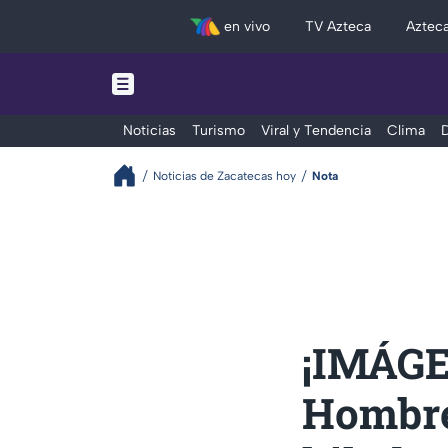
en vivo
TV Azteca
Aztec
Noticias
Turismo
Viral y Tendencia
Clima
D
Noticias de Zacatecas hoy
Nota
¡IMÁGE
Hombre