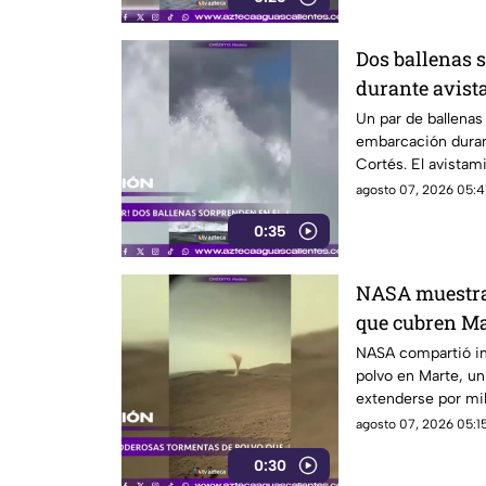
Dos ballenas 
durante avist
Cortés
Un par de ballena
embarcación duran
Cortés. El avistam
sorprendió a los vi
agosto 07, 2026 05:4
0:35
NASA muestra 
que cubren Ma
NASA compartió i
polvo en Marte, u
extenderse por mil
misiones de explo
agosto 07, 2026 05:15
0:30