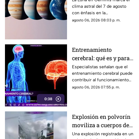
clima astral del 7 de agosto
y favorece la
con énfasis en la
comunicación
comunicación, las ideas y los
agosto 06, 2026 08:03 p. m.
cambios. Conoce los tránsitos
y tu horóscopo
Entrenamiento
cerebral: qué es y para
qué sirve
Especialistas señalan que el
entrenamiento cerebral puede
contribuir al funcionamiento
cognitivo cuando se combina
agosto 06, 2026 07:55 p. m.
con hábitos saludables
0:38
Explosión en polvorín
moviliza a cuerpos de
emergencia
Una explosión registrada en un