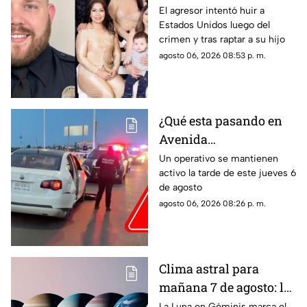
estadounidense atacó a
El agresor intentó huir a
Estados Unidos luego del
la familia de su
crimen y tras raptar a su hijo
expareja mexicana
agosto 06, 2026 08:53 p. m.
luego de que le
prohibieran acercarse
a su hijo por violencia
familiar
¿Qué esta pasando en
Avenida
Aguascalientes?
Un operativo se mantienen
activo la tarde de este jueves 6
Reportan persecución y
de agosto
accidente vehicular
agosto 06, 2026 08:26 p. m.
Clima astral para
mañana 7 de agosto: la
Luna cambia a Géminis
La Luna en Géminis marca el