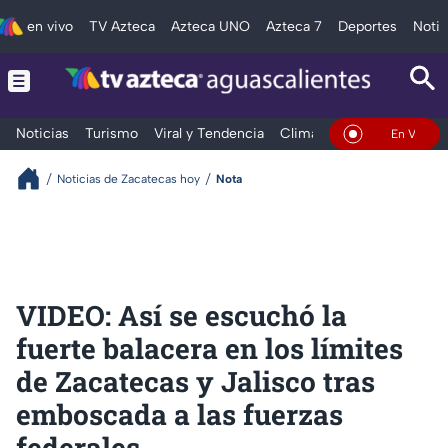
en vivo
TV Azteca
Azteca UNO
Azteca 7
Deportes
Notic
Noticias
Turismo
Viral y Tendencia
Clima
Deportes
Espec
En Vivo
Noticias de Zacatecas hoy
Nota
VIDEO: Así se escuchó la
fuerte balacera en los límites
de Zacatecas y Jalisco tras
emboscada a las fuerzas
federales