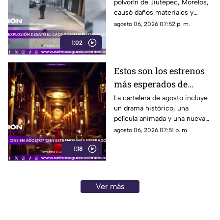
polvorín de Jiutepec, Morelos,
causó daños materiales y
generó un operativo de
agosto 06, 2026 07:52 p. m.
atención por parte de
1:02
autoridades
Estos son los estrenos
más esperados de
agosto
La cartelera de agosto incluye
un drama histórico, una
película animada y una nueva
entrega de terror para distintos
agosto 06, 2026 07:51 p. m.
públicos.
1:18
Ver más