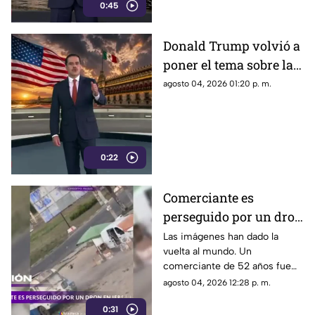
mecanismo de censura
0:45
Donald Trump volvió a
poner el tema sobre la
mesa sobre la
agosto 04, 2026 01:20 p. m.
detención de Rubén
Rocha Moya y Enrique
Inzunza
0:22
Comerciante es
perseguido por un dron
en Jersón
Las imágenes han dado la
vuelta al mundo. Un
comerciante de 52 años fue
perseguido por un dron FPV
agosto 04, 2026 12:28 p. m.
mientras instalaba su puesto
0:31
de verduras en Jersón, Ucrania