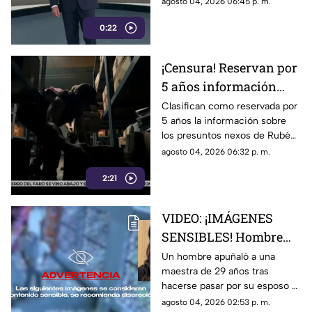
agosto 04, 2026 06:45 p. m.
Conoce los detalles y la
0:22
postura de México
¡Censura! Reservan por
5 años información
sobre presuntos nexos
Clasifican como reservada por
5 años la información sobre
de Rocha Moya e
los presuntos nexos de Rubén
Inzunza con el crimen
Rocha Moya y Enrique Inzunza
agosto 04, 2026 06:32 p. m.
con el crimen organizado.
2:21
Conoce los detalles de la
medida
VIDEO: ¡IMÁGENES
SENSIBLES! Hombre
apuñala más de 30
Un hombre apuñaló a una
maestra de 29 años tras
veces a maestra de 29
hacerse pasar por su esposo e
años en una escuela
ingresar a la escuela; te
agosto 04, 2026 02:53 p. m.