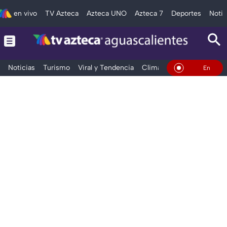
en vivo
TV Azteca
Azteca UNO
Azteca 7
Deportes
Notic
Noticias
Turismo
Viral y Tendencia
Clima
Deportes
Espec
En Vivo