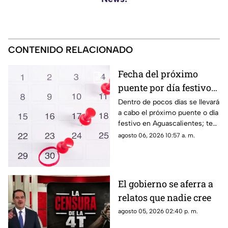
CONTENIDO RELACIONADO
Fecha del próximo
puente por día festivo
2026 para trabajadores
Dentro de pocos días se llevará
a cabo el próximo puente o día
y estudiantes en
festivo en Aguascalientes; te
Aguascalientes
contamos la fecha oficial para
agosto 06, 2026 10:57 a. m.
trabajadores y estudiantes
El gobierno se aferra a
relatos que nadie cree
agosto 05, 2026 02:40 p. m.