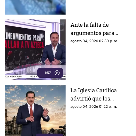
contamos lo que se sabe del
caso
Ante la falta de
argumentos para
justificar lineamientos
agosto 04, 2026 02:30 p. m.
diseñados para
censurar, el Gobierno
recurrió a la
descalificación
1:57
La Iglesia Católica
advirtió que los
lineamientos para la
agosto 04, 2026 01:22 p. m.
defensa de las
audiencias podrían
convertirse en un