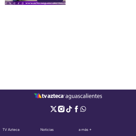
TV Azteca
Noticias
a más +