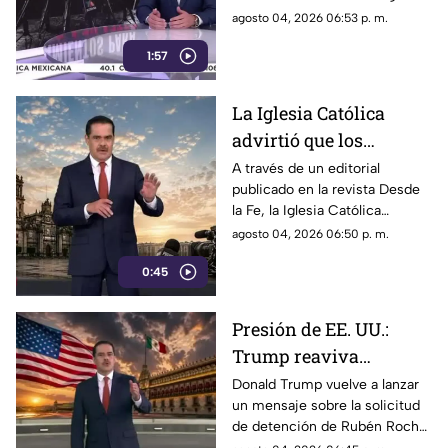
censurar, el Gobierno
Sarmiento. No es una disputa
agosto 04, 2026 06:53 p. m.
recurrió a la
política; es un intento
descalificación
1:57
desesperado por silenciar a la
crítica
La Iglesia Católica
advirtió que los
lineamientos para la
A través de un editorial
publicado en la revista Desde
defensa de las
la Fe, la Iglesia Católica
audiencias podrían
advirtió que los lineamientos
agosto 04, 2026 06:50 p. m.
convertirse en un
para la defensa de las
mecanismo de censura
0:45
audiencias podrían convertirse
en un mecanismo de censura
Presión de EE. UU.:
Trump reaviva
señalamientos contra
Donald Trump vuelve a lanzar
un mensaje sobre la solicitud
Rubén Rocha Moya y
de detención de Rubén Rocha
Enrique Inzunza
Moya y Enrique Inzunza.