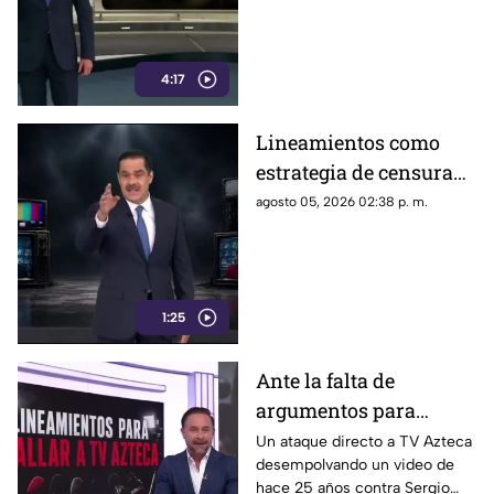
4:17
Lineamientos como
estrategia de censura
contra los ciudadanos
agosto 05, 2026 02:38 p. m.
1:25
Ante la falta de
argumentos para
justificar lineamientos
Un ataque directo a TV Azteca
desempolvando un video de
diseñados para
hace 25 años contra Sergio