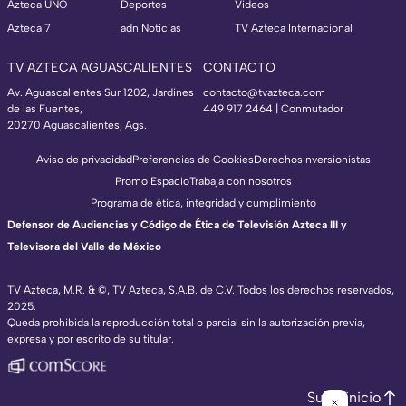
Azteca UNO
Deportes
Videos
Azteca 7
adn Noticias
TV Azteca Internacional
TV AZTECA AGUASCALIENTES
CONTACTO
Av. Aguascalientes Sur 1202, Jardines
contacto@tvazteca.com
de las Fuentes,
449 917 2464 | Conmutador
20270 Aguascalientes, Ags.
Aviso de privacidad
Preferencias de Cookies
Derechos
Inversionistas
Promo Espacio
Trabaja con nosotros
Programa de ética, integridad y cumplimiento
Defensor de Audiencias y Código de Ética de Televisión Azteca III y
Televisora del Valle de México
TV Azteca, M.R. & ©, TV Azteca, S.A.B. de C.V. Todos los derechos reservados,
2025.
Queda prohibida la reproducción total o parcial sin la autorización previa,
expresa y por escrito de su titular.
Subir inicio