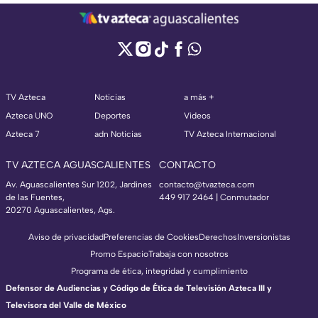
TV Azteca
Noticias
a más +
Azteca UNO
Deportes
Videos
Azteca 7
adn Noticias
TV Azteca Internacional
TV AZTECA AGUASCALIENTES
CONTACTO
Av. Aguascalientes Sur 1202, Jardines
contacto@tvazteca.com
de las Fuentes,
449 917 2464 | Conmutador
20270 Aguascalientes, Ags.
Aviso de privacidad
Preferencias de Cookies
Derechos
Inversionistas
Promo Espacio
Trabaja con nosotros
Programa de ética, integridad y cumplimiento
Defensor de Audiencias y Código de Ética de Televisión Azteca III y
Televisora del Valle de México