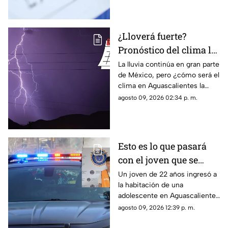
¿Lloverá fuerte?
Pronóstico del clima la
semana del 10 al 15 de
La lluvia continúa en gran parte
de México, pero ¿cómo será el
agosto en
clima en Aguascalientes la
Aguascalientes
semana del 10 al 15 de agosto?
agosto 09, 2026 02:34 p. m.
Te contamos los detalles
Esto es lo que pasará
con el joven que se
metió a la habitación
Un joven de 22 años ingresó a
la habitación de una
de una adolescente
adolescente en Aguascalientes
para tocarla en
para realizarle tocamientos; te
agosto 09, 2026 12:39 p. m.
Aguascalientes
contamos lo que se sabe de su
detención