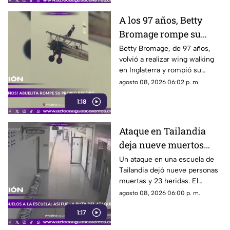
A los 97 años, Betty
Bromage rompe su
propio récord Guinness
Betty Bromage, de 97 años,
volvió a realizar wing walking
en las alturas
en Inglaterra y rompió su
propio récord Guinness tras
agosto 08, 2026 06:02 p. m.
superar un accidente
1:18
cerebrovascular
Ataque en Tailandia
deja nueve muertos
tras agresión en una
Un ataque en una escuela de
Tailandia dejó nueve personas
escuela
muertas y 23 heridas. El
presunto agresor, de 14 años,
agosto 08, 2026 06:00 p. m.
también falleció
1:17