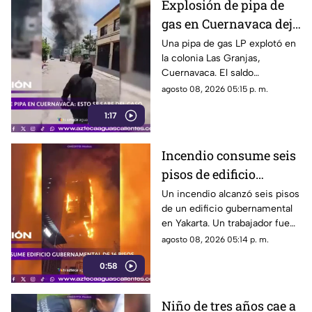
Explosión de pipa de
gas en Cuernavaca deja
21 personas lesionadas
Una pipa de gas LP explotó en
la colonia Las Granjas,
Cuernavaca. El saldo
preliminar es de 21 lesionados
agosto 08, 2026 05:15 p. m.
y 32 inmuebles afectados
1:17
Incendio consume seis
pisos de edificio
gubernamental en
Un incendio alcanzó seis pisos
de un edificio gubernamental
Yakarta
en Yakarta. Un trabajador fue
rescatado y cerca de mil
agosto 08, 2026 05:14 p. m.
empleados fueron reubicados
0:58
Niño de tres años cae a