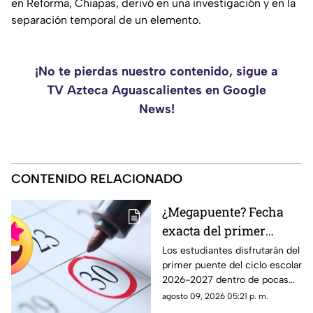
en Reforma, Chiapas, derivó en una investigación y en la
separación temporal de un elemento.
¡No te pierdas nuestro contenido, sigue a
TV Azteca Aguascalientes en Google
News!
CONTENIDO RELACIONADO
¿Megapuente? Fecha
exacta del primer
puente del ciclo escolar
Los estudiantes disfrutarán del
primer puente del ciclo escolar
2026-2027 en
2026-2027 dentro de pocas
Aguascalientes
semanas; te contamos la fecha
agosto 09, 2026 05:21 p. m.
oficial en el calendario SEP