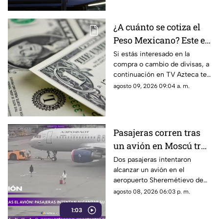
¿A cuánto se cotiza el
Peso Mexicano? Este es
el precio del dólar en
Si estás interesado en la
compra o cambio de divisas, a
Aguascalientes hoy 9
continuación en TV Azteca te
de agosto de 2026
informamos cuál es el precio
agosto 09, 2026 09:04 a. m.
del dólar en Aguascalientes
hoy 9 de agosto
Pasajeras corren tras
un avión en Moscú tras
llegar tarde a su vuelo
Dos pasajeras intentaron
alcanzar un avión en el
aeropuerto Sheremétievo de
Moscú tras llegar tarde a su
agosto 08, 2026 06:03 p. m.
vuelo, pero no pudieron
1:03
abordarlo