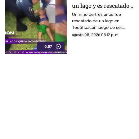
un lago y es rescatado
inconsciente en
Un niño de tres años fue
rescatado de un lago en
Teotihuacán
Teotihuacán luego de ser
localizado inconsciente. Un
agosto 08, 2026 05:12 p. m.
agente realizó maniobras de
0:57
RCP