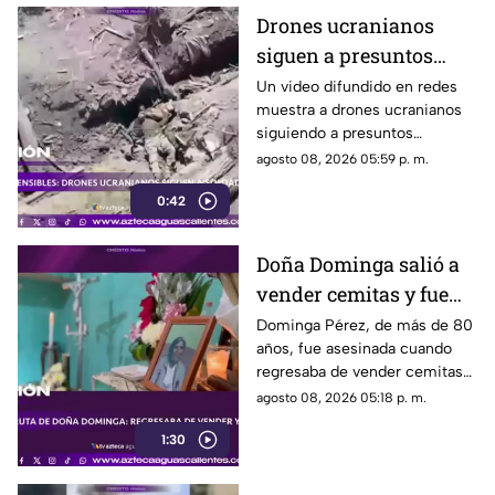
Drones ucranianos
siguen a presuntos
soldados rusos durante
Un video difundido en redes
muestra a drones ucranianos
varias horas
siguiendo a presuntos
soldados rusos antes de un
agosto 08, 2026 05:59 p. m.
ataque durante la guerra
0:42
Doña Dominga salió a
vender cemitas y fue
asesinada al regresar a
Dominga Pérez, de más de 80
años, fue asesinada cuando
casa; así fue la agresión
regresaba de vender cemitas
(VIDEO)
en Chachapa. La Fiscalía de
agosto 08, 2026 05:18 p. m.
Puebla investiga el caso
1:30