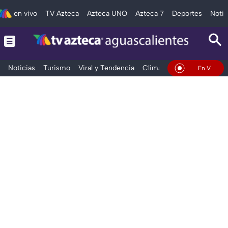
en vivo
TV Azteca
Azteca UNO
Azteca 7
Deportes
Notic
Noticias
Turismo
Viral y Tendencia
Clima
Deportes
Espec
En Vivo