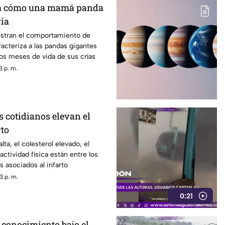
a cómo una mamá panda
ría
stran el comportamiento de
acteriza a las pandas gigantes
os meses de vida de sus crías
3 p. m.
s cotidianos elevan el
rto
alta, el colesterol elevado, el
 actividad física están entre los
s asociados al infarto
3 p. m.
0:21
 conocimiento bajo el