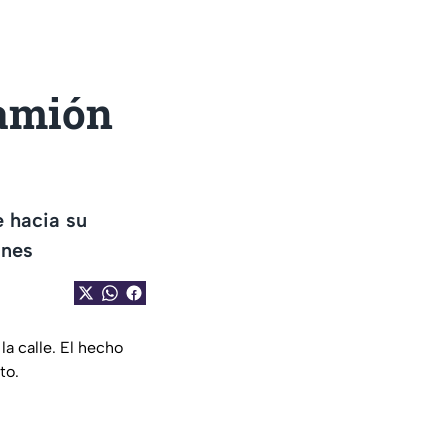
camión
e hacia su
ones
a calle. El hecho
to.