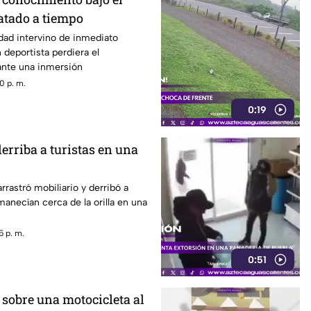
atado a tiempo
dad intervino de inmediato
deportista perdiera el
nte una inmersión
0 p. m.
0:19
erriba a turistas en una
rrastró mobiliario y derribó a
manecían cerca de la orilla en una
5 p. m.
0:51
 sobre una motocicleta al