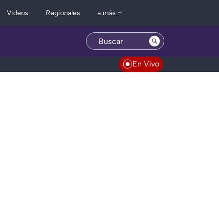
Regionales
Videos
a más +
En Vivo