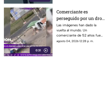
Comerciante es
perseguido por un dron
en Jersón
Las imágenes han dado la
vuelta al mundo. Un
comerciante de 52 años fue
perseguido por un dron FPV
agosto 04, 2026 12:28 p. m.
mientras instalaba su puesto
0:31
de verduras en Jersón, Ucrania