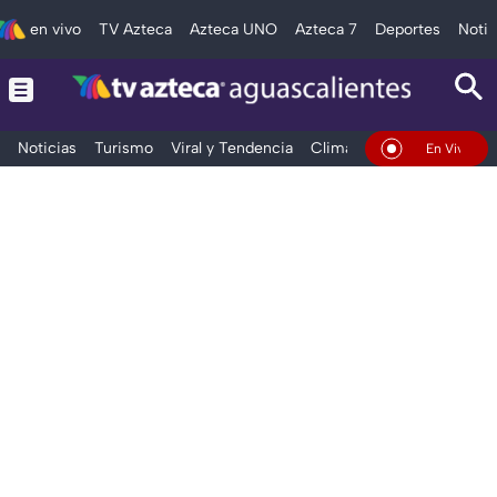
en vivo
TV Azteca
Azteca UNO
Azteca 7
Deportes
Notic
Noticias
Turismo
Viral y Tendencia
Clima
Deportes
Espec
En Vivo