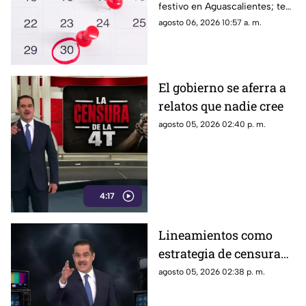
festivo en Aguascalientes; te
Aguascalientes
contamos la fecha oficial para
agosto 06, 2026 10:57 a. m.
trabajadores y estudiantes
El gobierno se aferra a
relatos que nadie cree
agosto 05, 2026 02:40 p. m.
4:17
Lineamientos como
estrategia de censura
contra los ciudadanos
agosto 05, 2026 02:38 p. m.