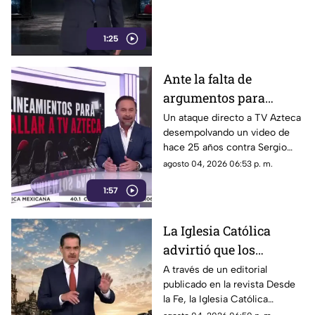
1:25
Ante la falta de
argumentos para
justificar lineamientos
Un ataque directo a TV Azteca
desempolvando un video de
diseñados para
hace 25 años contra Sergio
censurar, el Gobierno
Sarmiento. No es una disputa
agosto 04, 2026 06:53 p. m.
recurrió a la
política; es un intento
descalificación
1:57
desesperado por silenciar a la
crítica
La Iglesia Católica
advirtió que los
lineamientos para la
A través de un editorial
publicado en la revista Desde
defensa de las
la Fe, la Iglesia Católica
audiencias podrían
advirtió que los lineamientos