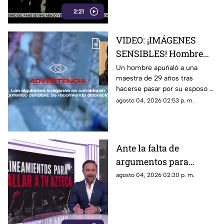
con el crimen organizado.
2:21
Conoce los detalles de la
medida
VIDEO: ¡IMÁGENES
SENSIBLES! Hombre
apuñala más de 30
Un hombre apuñaló a una
maestra de 29 años tras
veces a maestra de 29
hacerse pasar por su esposo e
años en una escuela
ingresar a la escuela; te
agosto 04, 2026 02:53 p. m.
contamos lo que se sabe del
caso
Ante la falta de
argumentos para
justificar lineamientos
agosto 04, 2026 02:30 p. m.
diseñados para
censurar, el Gobierno
recurrió a la