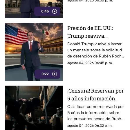
agosto 04, 2026 06:50 p. m.
convertirse en un
para la defensa de las
mecanismo de censura
0:45
audiencias podrían convertirse
en un mecanismo de censura
Presión de EE. UU.:
Trump reaviva
señalamientos contra
Donald Trump vuelve a lanzar
un mensaje sobre la solicitud
Rubén Rocha Moya y
de detención de Rubén Rocha
Enrique Inzunza
Moya y Enrique Inzunza.
agosto 04, 2026 06:45 p. m.
Conoce los detalles y la
0:22
postura de México
¡Censura! Reservan por
5 años información
sobre presuntos nexos
Clasifican como reservada por
5 años la información sobre
de Rocha Moya e
los presuntos nexos de Rubén
Inzunza con el crimen
Rocha Moya y Enrique Inzunza
agosto 04, 2026 06:32 p. m.