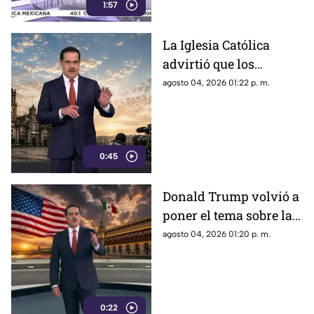
descalificación
1:57
La Iglesia Católica
advirtió que los
lineamientos para la
agosto 04, 2026 01:22 p. m.
defensa de las
audiencias podrían
convertirse en un
mecanismo de censura
0:45
Donald Trump volvió a
poner el tema sobre la
mesa sobre la
agosto 04, 2026 01:20 p. m.
detención de Rubén
Rocha Moya y Enrique
Inzunza
0:22