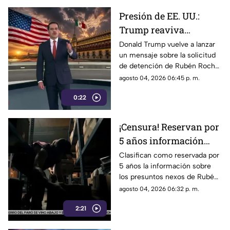
Presión de EE. UU.:
Trump reaviva
señalamientos contra
Donald Trump vuelve a lanzar
un mensaje sobre la solicitud
Rubén Rocha Moya y
de detención de Rubén Rocha
Enrique Inzunza
Moya y Enrique Inzunza.
agosto 04, 2026 06:45 p. m.
Conoce los detalles y la
0:22
postura de México
¡Censura! Reservan por
5 años información
sobre presuntos nexos
Clasifican como reservada por
5 años la información sobre
de Rocha Moya e
los presuntos nexos de Rubén
Inzunza con el crimen
Rocha Moya y Enrique Inzunza
agosto 04, 2026 06:32 p. m.
con el crimen organizado.
2:21
Conoce los detalles de la
medida