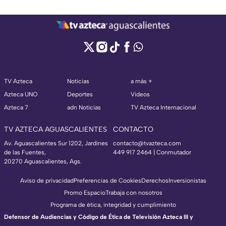
TV Azteca
Noticias
a más +
Azteca UNO
Deportes
Videos
Azteca 7
adn Noticias
TV Azteca Internacional
TV AZTECA AGUASCALIENTES
CONTACTO
Av. Aguascalientes Sur 1202, Jardines
contacto@tvazteca.com
de las Fuentes,
449 917 2464 | Conmutador
20270 Aguascalientes, Ags.
Aviso de privacidad
Preferencias de Cookies
Derechos
Inversionistas
Promo Espacio
Trabaja con nosotros
Programa de ética, integridad y cumplimiento
Defensor de Audiencias y Código de Ética de Televisión Azteca III y