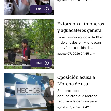
agosto 07, 2026 04:47 p. m.
en alcance y
en México, tras
credibilidad
2:52
inconsistencias en La
Mañanera
Extorsión a limoneros
y aguacateros genera
pérdidas de 18 mil mdp
La extorsión agrícola de 18 mil
mdp anuales en Michoacán
en Michoacán
derivó en la salida de
inspectores de EE. UU.,
agosto 07, 2026 04:45 p. m.
frenando la exportación de
2:31
aguacate y provocando
severas pérdidas
Oposición acusa a
Morena de usar
censura para ocultar
Sectores opositores
denunciaron que Morena
seńalamientos de
recurre a la censura para
narcopolítica
imponer su versión oficial y
agosto 07, 2026 04:42 p. m.