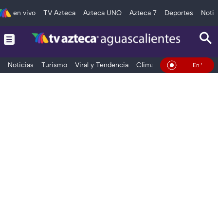
en vivo
TV Azteca
Azteca UNO
Azteca 7
Deportes
Notic
Noticias
Turismo
Viral y Tendencia
Clima
Deportes
Espec
En Vivo