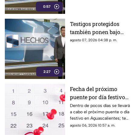
desestimar señalamientos que
0:57
vinculan a la 4T con la
narcopolítica.
Testigos protegidos
también ponen bajo
presión a políticos en
agosto 07, 2026 04:38 p. m.
México; detienen a
exgobernador señalado
por caso
AyotzinapaPublicado
2:27
Fecha del próximo
puente por día festivo
2026 para trabajadores
Dentro de pocos días se llevará
a cabo el próximo puente o día
y estudiantes en
festivo en Aguascalientes; te
Aguascalientes
contamos la fecha oficial para
agosto 06, 2026 10:57 a. m.
trabajadores y estudiantes