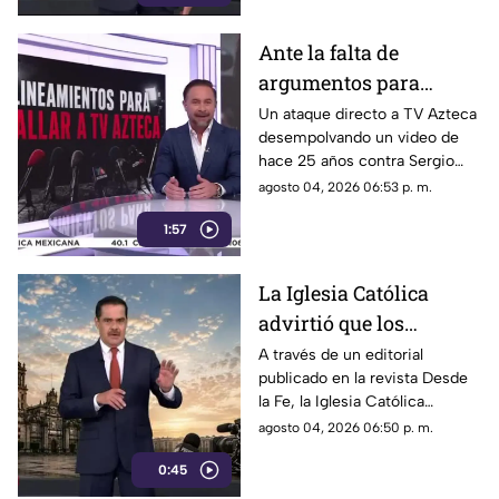
Ante la falta de
argumentos para
justificar lineamientos
Un ataque directo a TV Azteca
desempolvando un video de
diseñados para
hace 25 años contra Sergio
censurar, el Gobierno
Sarmiento. No es una disputa
agosto 04, 2026 06:53 p. m.
recurrió a la
política; es un intento
descalificación
1:57
desesperado por silenciar a la
crítica
La Iglesia Católica
advirtió que los
lineamientos para la
A través de un editorial
publicado en la revista Desde
defensa de las
la Fe, la Iglesia Católica
audiencias podrían
advirtió que los lineamientos
agosto 04, 2026 06:50 p. m.
convertirse en un
para la defensa de las
mecanismo de censura
0:45
audiencias podrían convertirse
en un mecanismo de censura