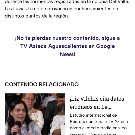
durante las tormentas registradas en la colonia Del Valle.
Las lluvias también provocaron encharcamientos en
distintos puntos de la región.
¡No te pierdas nuestro contenido, sigue a
TV Azteca Aguascalientes en Google
News!
CONTENIDO RELACIONADO
¡Liz Vilchis cita datos
erróneos en La
Mañanera: Estudio de
Estudio internacional de
Reuters confirma a TV Azteca
Reuters confirma
como el medio tradicional con
liderazgo de TV Azteca
mayor alcance y credibilidad