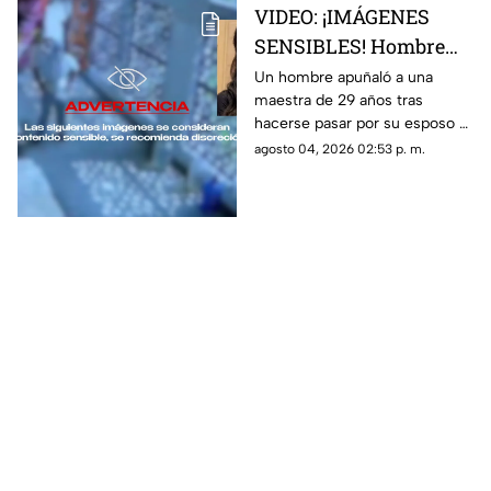
VIDEO: ¡IMÁGENES
SENSIBLES! Hombre
apuñala más de 30
Un hombre apuñaló a una
maestra de 29 años tras
veces a maestra de 29
hacerse pasar por su esposo e
años en una escuela
ingresar a la escuela; te
agosto 04, 2026 02:53 p. m.
contamos lo que se sabe del
caso