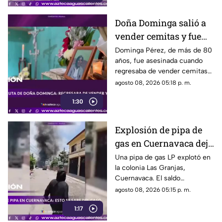
Doña Dominga salió a
vender cemitas y fue
asesinada al regresar a
Dominga Pérez, de más de 80
años, fue asesinada cuando
casa; así fue la agresión
regresaba de vender cemitas
(VIDEO)
en Chachapa. La Fiscalía de
agosto 08, 2026 05:18 p. m.
Puebla investiga el caso
1:30
Explosión de pipa de
gas en Cuernavaca deja
21 personas lesionadas
Una pipa de gas LP explotó en
la colonia Las Granjas,
Cuernavaca. El saldo
preliminar es de 21 lesionados
agosto 08, 2026 05:15 p. m.
y 32 inmuebles afectados
1:17