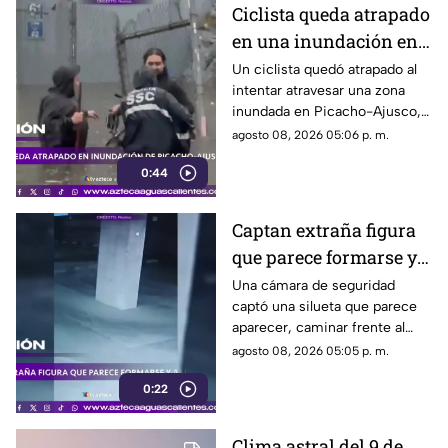
Ciclista queda atrapado
en una inundación en
Picacho-Ajusco
Un ciclista quedó atrapado al
intentar atravesar una zona
inundada en Picacho-Ajusco,
Tlalpan. Elementos de la SSC
agosto 08, 2026 05:06 p. m.
acudieron para auxiliarlo
0:44
Captan extraña figura
que parece formarse y
desaparecer frente a
Una cámara de seguridad
captó una silueta que parece
una cámara
aparecer, caminar frente al
lente y desaparecer. El video
agosto 08, 2026 05:05 p. m.
generó teorías en redes.
0:22
Clima astral del 9 de