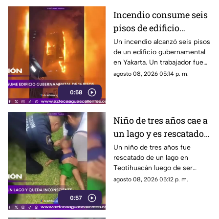
Incendio consume seis
pisos de edificio
gubernamental en
Un incendio alcanzó seis pisos
de un edificio gubernamental
Yakarta
en Yakarta. Un trabajador fue
rescatado y cerca de mil
agosto 08, 2026 05:14 p. m.
empleados fueron reubicados
0:58
Niño de tres años cae a
un lago y es rescatado
inconsciente en
Un niño de tres años fue
rescatado de un lago en
Teotihuacán
Teotihuacán luego de ser
localizado inconsciente. Un
agosto 08, 2026 05:12 p. m.
agente realizó maniobras de
0:57
RCP