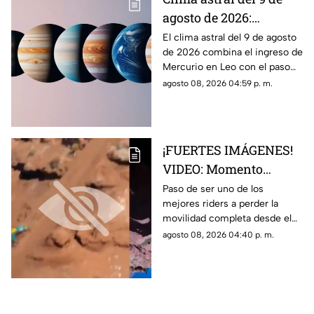
agosto de 2026:
cambios en la
El clima astral del 9 de agosto
de 2026 combina el ingreso de
comunicación y
Mercurio en Leo con el paso
enfoque emocional
de la Luna a Cáncer y Venus en
agosto 08, 2026 04:59 p. m.
Libra.
¡FUERTES IMÁGENES!
VIDEO: Momento
exacto en que famoso
Paso de ser uno de los
mejores riders a perder la
rider catalán sufre una
movilidad completa desde el
caída que lo deja
pecho hasta sus piernas
agosto 08, 2026 04:40 p. m.
parapléjico