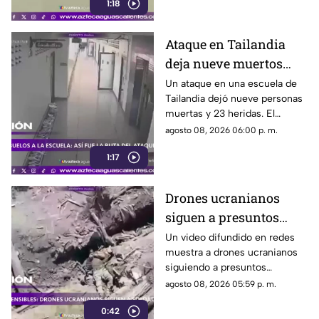
1:18
cerebrovascular
Ataque en Tailandia
deja nueve muertos
tras agresión en una
Un ataque en una escuela de
Tailandia dejó nueve personas
escuela
muertas y 23 heridas. El
presunto agresor, de 14 años,
agosto 08, 2026 06:00 p. m.
también falleció
1:17
Drones ucranianos
siguen a presuntos
soldados rusos durante
Un video difundido en redes
muestra a drones ucranianos
varias horas
siguiendo a presuntos
soldados rusos antes de un
agosto 08, 2026 05:59 p. m.
ataque durante la guerra
0:42