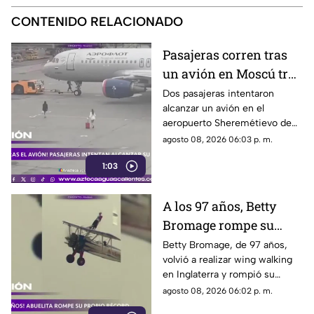
CONTENIDO RELACIONADO
Pasajeras corren tras
un avión en Moscú tras
llegar tarde a su vuelo
Dos pasajeras intentaron
alcanzar un avión en el
aeropuerto Sheremétievo de
Moscú tras llegar tarde a su
agosto 08, 2026 06:03 p. m.
vuelo, pero no pudieron
1:03
abordarlo
A los 97 años, Betty
Bromage rompe su
propio récord Guinness
Betty Bromage, de 97 años,
volvió a realizar wing walking
en las alturas
en Inglaterra y rompió su
propio récord Guinness tras
agosto 08, 2026 06:02 p. m.
superar un accidente