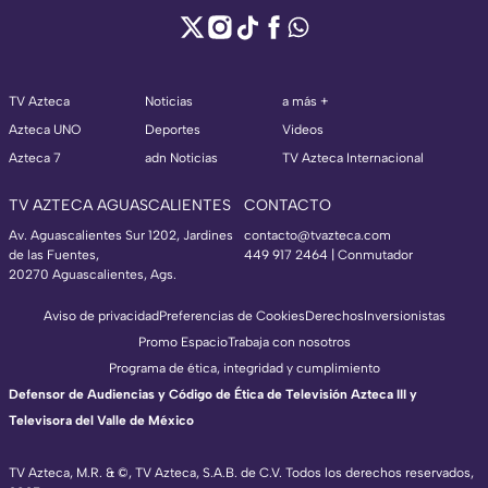
TV Azteca
Noticias
a más +
Azteca UNO
Deportes
Videos
Azteca 7
adn Noticias
TV Azteca Internacional
TV AZTECA AGUASCALIENTES
CONTACTO
Av. Aguascalientes Sur 1202, Jardines
contacto@tvazteca.com
de las Fuentes,
449 917 2464 | Conmutador
20270 Aguascalientes, Ags.
Aviso de privacidad
Preferencias de Cookies
Derechos
Inversionistas
Promo Espacio
Trabaja con nosotros
Programa de ética, integridad y cumplimiento
Defensor de Audiencias y Código de Ética de Televisión Azteca III y
Televisora del Valle de México
TV Azteca, M.R. & ©, TV Azteca, S.A.B. de C.V. Todos los derechos reservados,