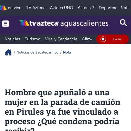
en vivo
TV Azteca
Azteca UNO
Azteca 7
Deportes
Notic
Noticias
Turismo
Viral y Tendencia
Clima
Deportes
Espec
En Vivo
Noticias de Zacatecas hoy
Nota
Hombre que apuñaló a una
mujer en la parada de camión
en Pirules ya fue vinculado a
proceso ¿Qué condena podría
recibir?