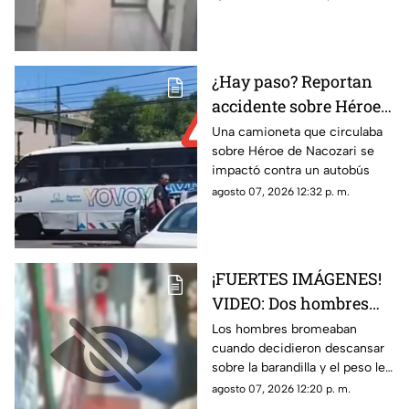
masivo en su escuela;
más de 30 lesionados
ocho personas muertas
¿Hay paso? Reportan
accidente sobre Héroe
de Nacozari y Vasco de
Una camioneta que circulaba
sobre Héroe de Nacozari se
Gama
impactó contra un autobús
agosto 07, 2026 12:32 p. m.
¡FUERTES IMÁGENES!
VIDEO: Dos hombres
caen de la barandilla
Los hombres bromeaban
cuando decidieron descansar
de un mercado tras
sobre la barandilla y el peso les
perder el equilibrio
ganó el equilibrio
agosto 07, 2026 12:20 p. m.
cuando uno cargaba el