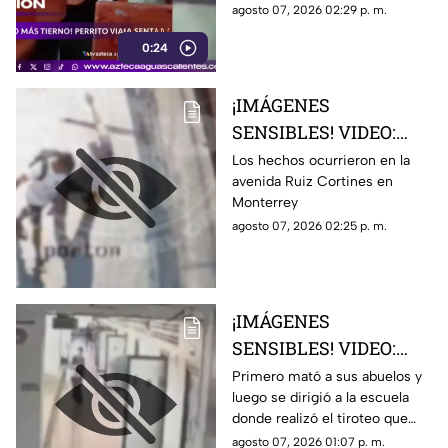
recorrido. Usuarios destacaron
agosto 07, 2026 02:29 p. m.
su comportamiento y la
0:24
escena se viralizó
¡IMÁGENES
SENSIBLES! VIDEO:
Adulto mayor muere
Los hechos ocurrieron en la
avenida Ruiz Cortines en
atropellado por un
Monterrey
tráiler luego de ser
agosto 07, 2026 02:25 p. m.
empujado sin motivo
por un sujeto en la
banqueta
¡IMÁGENES
SENSIBLES! VIDEO:
Momento exacto en que
Primero mató a sus abuelos y
luego se dirigió a la escuela
un adolescente de 14
donde realizó el tiroteo que
años realiza un tiroteo
dejó cinco maestros sin vida y
agosto 07, 2026 01:07 p. m.