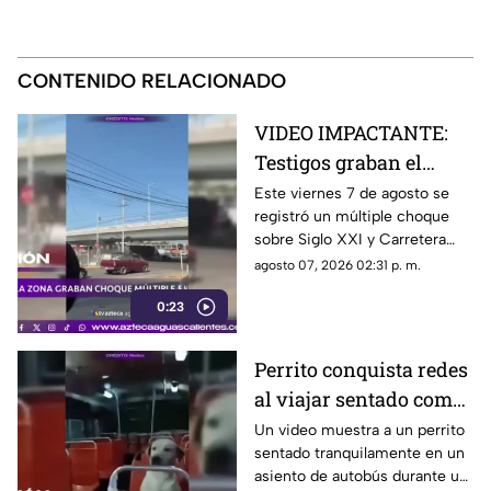
CONTENIDO RELACIONADO
VIDEO IMPACTANTE:
Testigos graban el
momento exacto en que
Este viernes 7 de agosto se
registró un múltiple choque
tráiler impacta varios
sobre Siglo XXI y Carretera
autos en
Federal 70 Oriente
agosto 07, 2026 02:31 p. m.
Aguascalientes
0:23
Perrito conquista redes
al viajar sentado como
un pasajero en un
Un video muestra a un perrito
sentado tranquilamente en un
autobús
asiento de autobús durante un