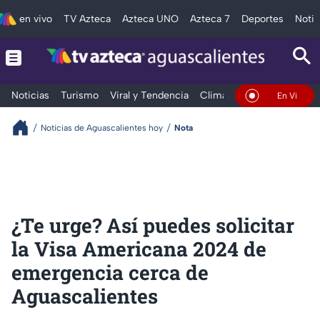
en vivo
TV Azteca
Azteca UNO
Azteca 7
Deportes
Notic
Noticias
Turismo
Viral y Tendencia
Clima
Deportes
Espec
En Vivo
Noticias de Aguascalientes hoy
Nota
¿Te urge? Así puedes solicitar
la Visa Americana 2024 de
emergencia cerca de
Aguascalientes