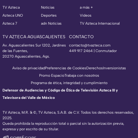
TV Azteca
Noticias
a más +
Azteca UNO
Deportes
Videos
Azteca 7
adn Noticias
TV Azteca Internacional
TV AZTECA AGUASCALIENTES
CONTACTO
Av. Aguascalientes Sur 1202, Jardines
contacto@tvazteca.com
de las Fuentes,
449 917 2464 | Conmutador
20270 Aguascalientes, Ags.
Aviso de privacidad
Preferencias de Cookies
Derechos
Inversionistas
Promo Espacio
Trabaja con nosotros
Programa de ética, integridad y cumplimiento
Defensor de Audiencias y Código de Ética de Televisión Azteca III y
Televisora del Valle de México
TV Azteca, M.R. & ©, TV Azteca, S.A.B. de C.V. Todos los derechos reservados,
2025.
Queda prohibida la reproducción total o parcial sin la autorización previa,
expresa y por escrito de su titular.