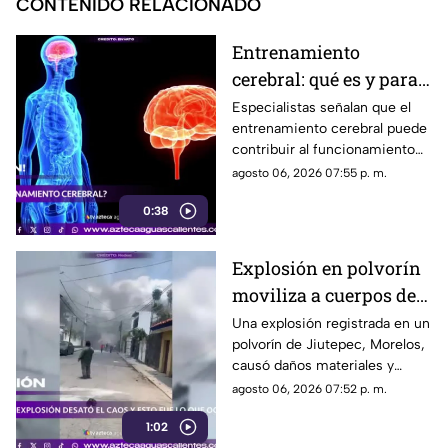
CONTENIDO RELACIONADO
Entrenamiento
cerebral: qué es y para
qué sirve
Especialistas señalan que el
entrenamiento cerebral puede
contribuir al funcionamiento
cognitivo cuando se combina
agosto 06, 2026 07:55 p. m.
con hábitos saludables
0:38
Explosión en polvorín
moviliza a cuerpos de
emergencia
Una explosión registrada en un
polvorín de Jiutepec, Morelos,
causó daños materiales y
generó un operativo de
agosto 06, 2026 07:52 p. m.
atención por parte de
1:02
autoridades