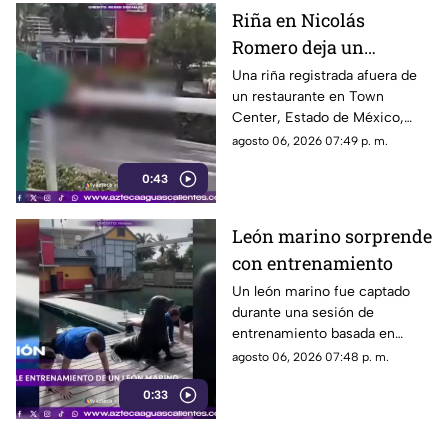
Riña en Nicolás
Romero deja un
hombre muerto
Una riña registrada afuera de
un restaurante en Town
Center, Estado de México,
dejó un hombre sin vida.
agosto 06, 2026 07:49 p. m.
Autoridades investigan el caso
0:43
León marino sorprende
con entrenamiento
Un león marino fue captado
durante una sesión de
entrenamiento basada en
refuerzo positivo para facilitar
agosto 06, 2026 07:48 p. m.
su cuidado y bienestar.
0:33