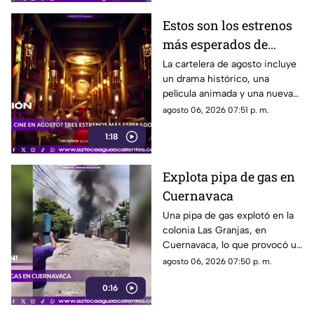
Estos son los estrenos
más esperados de
agosto
La cartelera de agosto incluye
un drama histórico, una
película animada y una nueva
entrega de terror para distintos
agosto 06, 2026 07:51 p. m.
públicos.
1:18
Explota pipa de gas en
Cuernavaca
Una pipa de gas explotó en la
colonia Las Granjas, en
Cuernavaca, lo que provocó un
despliegue de bomberos y
agosto 06, 2026 07:50 p. m.
Protección Civil
0:16