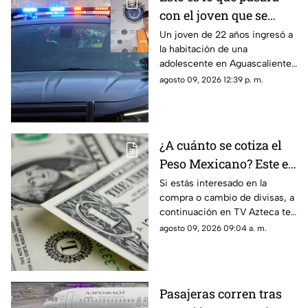
con el joven que se
metió a la habitación
Un joven de 22 años ingresó a
la habitación de una
de una adolescente
adolescente en Aguascalientes
para tocarla en
para realizarle tocamientos; te
agosto 09, 2026 12:39 p. m.
Aguascalientes
contamos lo que se sabe de su
detención
¿A cuánto se cotiza el
Peso Mexicano? Este es
el precio del dólar en
Si estás interesado en la
compra o cambio de divisas, a
Aguascalientes hoy 9
continuación en TV Azteca te
de agosto de 2026
informamos cuál es el precio
agosto 09, 2026 09:04 a. m.
del dólar en Aguascalientes
hoy 9 de agosto
Pasajeras corren tras