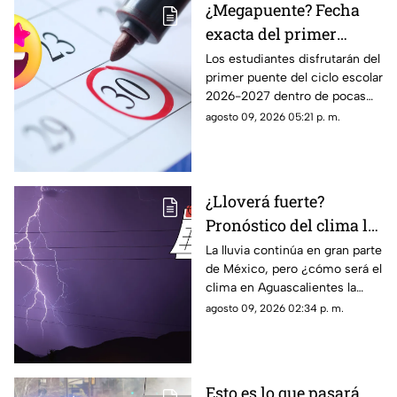
¿Megapuente? Fecha
exacta del primer
puente del ciclo escolar
Los estudiantes disfrutarán del
primer puente del ciclo escolar
2026-2027 en
2026-2027 dentro de pocas
Aguascalientes
semanas; te contamos la fecha
agosto 09, 2026 05:21 p. m.
oficial en el calendario SEP
¿Lloverá fuerte?
Pronóstico del clima la
semana del 10 al 15 de
La lluvia continúa en gran parte
de México, pero ¿cómo será el
agosto en
clima en Aguascalientes la
Aguascalientes
semana del 10 al 15 de agosto?
agosto 09, 2026 02:34 p. m.
Te contamos los detalles
Esto es lo que pasará