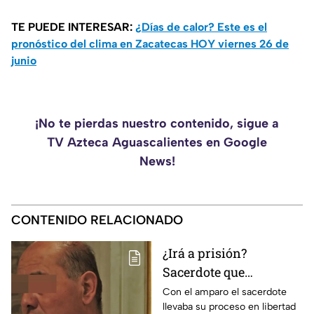
TE PUEDE INTERESAR:
¿Días de calor? Este es el
pronóstico del clima en Zacatecas HOY viernes 26 de
junio
¡No te pierdas nuestro contenido, sigue a
TV Azteca Aguascalientes en Google
News!
CONTENIDO RELACIONADO
¿Irá a prisión?
Sacerdote que
presuntamente abuso
Con el amparo el sacerdote
llevaba su proceso en libertad
de dos monaguillos en