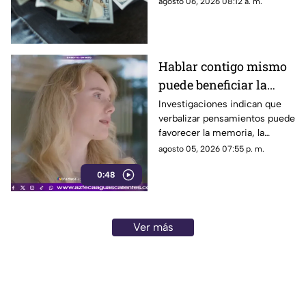
agosto 06, 2026 08:12 a. m.
del dólar en Aguascalientes
hoy 6 de agosto
Hablar contigo mismo
puede beneficiar la
concentración y la
Investigaciones indican que
verbalizar pensamientos puede
memoria
favorecer la memoria, la
planificación y el manejo de
agosto 05, 2026 07:55 p. m.
situaciones estresantes
0:48
Ver más