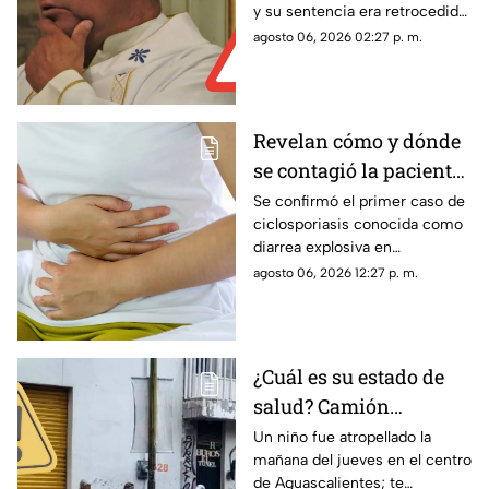
y su sentencia era retrocedida;
Aguascalientes perdió
ahora el proceso legal
agosto 06, 2026 02:27 p. m.
Juicio de Amparo
continuará con posibles
cambios en las condiciones
penales
Revelan cómo y dónde
se contagió la paciente
de diarrea explosiva en
Se confirmó el primer caso de
ciclosporiasis conocida como
Aguascalientes
diarrea explosiva en
Aguascalientes; te contamos
agosto 06, 2026 12:27 p. m.
los detalles sobre cómo se
contagió
¿Cuál es su estado de
salud? Camión
atropella a niño de 11
Un niño fue atropellado la
mañana del jueves en el centro
años en Aguascalientes
de Aguascalientes; te