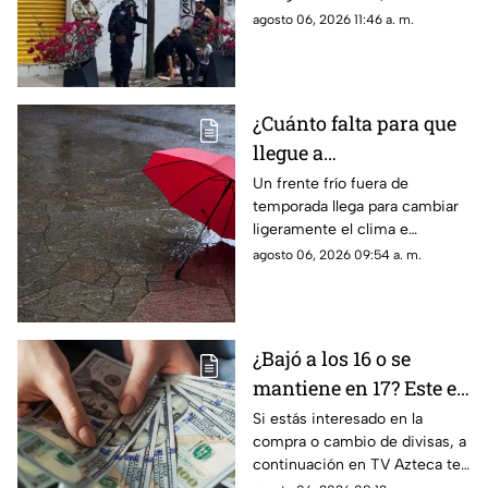
hoy 6 de agosto
contamos lo que se sabe del
agosto 06, 2026 11:46 a. m.
accidente hoy
¿Cuánto falta para que
llegue a
Aguascalientes? Frente
Un frente frío fuera de
temporada llega para cambiar
frío fuera de temporada
ligeramente el clima e
afectará en agosto 2026
incrementar las lluvias en
agosto 06, 2026 09:54 a. m.
Aguascalientes; te contamos
los detalles del pronóstico
¿Bajó a los 16 o se
mantiene en 17? Este es
el precio del dólar en
Si estás interesado en la
compra o cambio de divisas, a
Aguascalientes hoy 6
continuación en TV Azteca te
de agosto de 2026
informamos cuál es el precio