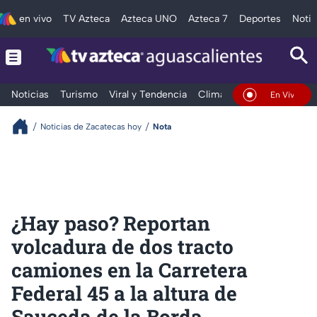
en vivo
TV Azteca
Azteca UNO
Azteca 7
Deportes
Notic
Noticias
Turismo
Viral y Tendencia
Clima
Deportes
Espec
En Vivo
Noticias de Zacatecas hoy
Nota
¿Hay paso? Reportan
volcadura de dos tracto
camiones en la Carretera
Federal 45 a la altura de
Sauceda de la Borda