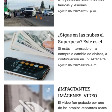
Juan Aldama
heridas y lesiones
agosto 05, 2026 02:53 p. m.
¿Sigue en las nubes el
Superpeso? Este es el
precio del dólar hoy
Si estás interesado en la
compra o cambio de divisas, a
miércoles 5 de agosto
continuación en TV Azteca te
en Zacatecas
informamos cuál es el precio
agosto 05, 2026 08:24 a. m.
del dólar en Zacatecas hoy 5
de agosto 2026
¡IMPACTANTES
IMÁGENES! VIDEO:
Graban el momento
El video fue grabado por uno
de los propios atacantes antes
exacto en que hombres