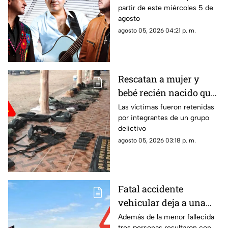
partir de este miércoles 5 de
del regional mexicano
agosto
en el Lienzo Charro
agosto 05, 2026 04:21 p. m.
Rescatan a mujer y
bebé recién nacido que
fueron privados de la
Las víctimas fueron retenidas
por integrantes de un grupo
libertad en Valparaíso
delictivo
agosto 05, 2026 03:18 p. m.
Fatal accidente
vehicular deja a una
menor sin vida en
Además de la menor fallecida
tres personas resultaron con