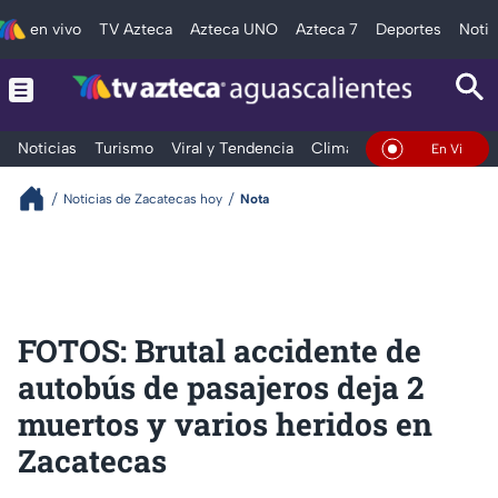
en vivo
TV Azteca
Azteca UNO
Azteca 7
Deportes
Notic
Noticias
Turismo
Viral y Tendencia
Clima
Deportes
Espec
En Vivo
Noticias de Zacatecas hoy
Nota
FOTOS: Brutal accidente de
autobús de pasajeros deja 2
muertos y varios heridos en
Zacatecas