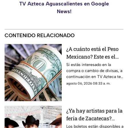
TV Azteca Aguascalientes en Google
News!
CONTENIDO RELACIONADO
¿A cuánto está el Peso
Mexicano? Este es el
precio del dólar hoy
Si estás interesado en la
compra o cambio de divisas, a
jueves 6 de agosto en
continuación en TV Azteca te
Zacatecas
informamos cuál es el precio
agosto 06, 2026 08:33 a. m.
del dólar en Zacatecas hoy 6
de agosto 2026
¿Ya hay artistas para la
feria de Zacatecas?
Confirman tres grandes
Los boletos están disponibles a