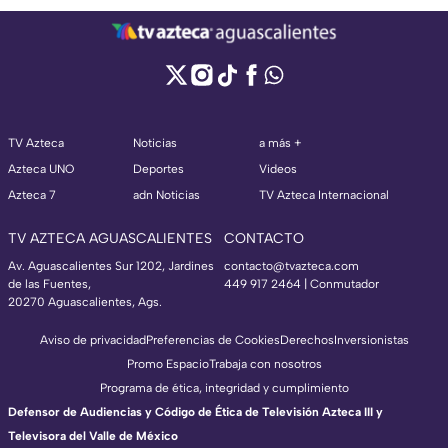
TV Azteca
Noticias
a más +
Azteca UNO
Deportes
Videos
Azteca 7
adn Noticias
TV Azteca Internacional
TV AZTECA AGUASCALIENTES
CONTACTO
Av. Aguascalientes Sur 1202, Jardines
contacto@tvazteca.com
de las Fuentes,
449 917 2464 | Conmutador
20270 Aguascalientes, Ags.
Aviso de privacidad
Preferencias de Cookies
Derechos
Inversionistas
Promo Espacio
Trabaja con nosotros
Programa de ética, integridad y cumplimiento
Defensor de Audiencias y Código de Ética de Televisión Azteca III y
Televisora del Valle de México