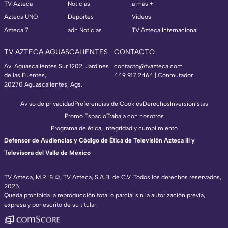
TV Azteca
Noticias
a más +
Azteca UNO
Deportes
Videos
Azteca 7
adn Noticias
TV Azteca Internacional
TV AZTECA AGUASCALIENTES
CONTACTO
Av. Aguascalientes Sur 1202, Jardines
contacto@tvazteca.com
de las Fuentes,
449 917 2464 | Conmutador
20270 Aguascalientes, Ags.
Aviso de privacidad
Preferencias de Cookies
Derechos
Inversionistas
Promo Espacio
Trabaja con nosotros
Programa de ética, integridad y cumplimiento
Defensor de Audiencias y Código de Ética de Televisión Azteca III y
Televisora del Valle de México
TV Azteca, M.R. & ©, TV Azteca, S.A.B. de C.V. Todos los derechos reservados,
2025.
Queda prohibida la reproducción total o parcial sin la autorización previa,
expresa y por escrito de su titular.