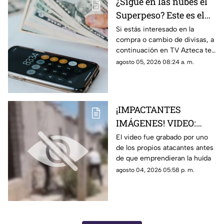
¿Sigue en las nubes el
Superpeso? Este es el
precio del dólar hoy
Si estás interesado en la
compra o cambio de divisas, a
miércoles 5 de agosto
continuación en TV Azteca te
en Zacatecas
informamos cuál es el precio
agosto 05, 2026 08:24 a. m.
del dólar en Zacatecas hoy 5
de agosto 2026
¡IMPACTANTES
IMÁGENES! VIDEO:
Graban el momento
El video fue grabado por uno
de los propios atacantes antes
exacto en que hombres
de que emprendieran la huída
armados disparan
agosto 04, 2026 05:58 p. m.
contra un domicilio en
Tepetongo