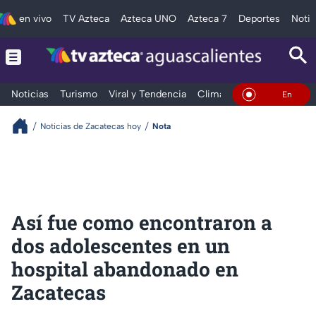
en vivo
TV Azteca
Azteca UNO
Azteca 7
Deportes
Notic
Noticias
Turismo
Viral y Tendencia
Clima
Deportes
Espec
En Vivo
Noticias de Zacatecas hoy
Nota
Así fue como encontraron a
dos adolescentes en un
hospital abandonado en
Zacatecas