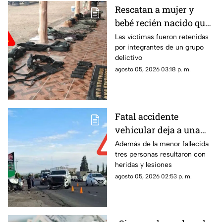
Rescatan a mujer y
bebé recién nacido que
fueron privados de la
Las víctimas fueron retenidas
por integrantes de un grupo
libertad en Valparaíso
delictivo
agosto 05, 2026 03:18 p. m.
Fatal accidente
vehicular deja a una
menor sin vida en
Además de la menor fallecida
tres personas resultaron con
Juan Aldama
heridas y lesiones
agosto 05, 2026 02:53 p. m.