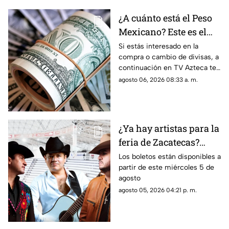
¿A cuánto está el Peso
Mexicano? Este es el
precio del dólar hoy
Si estás interesado en la
compra o cambio de divisas, a
jueves 6 de agosto en
continuación en TV Azteca te
Zacatecas
informamos cuál es el precio
agosto 06, 2026 08:33 a. m.
del dólar en Zacatecas hoy 6
de agosto 2026
¿Ya hay artistas para la
feria de Zacatecas?
Confirman tres grandes
Los boletos están disponibles a
partir de este miércoles 5 de
del regional mexicano
agosto
en el Lienzo Charro
agosto 05, 2026 04:21 p. m.