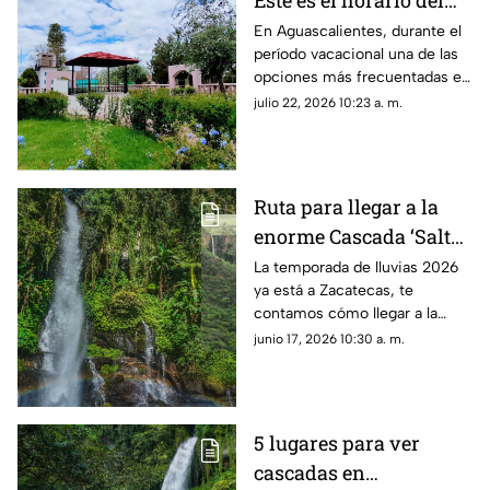
Este es el horario del
Parque Rodolfo
En Aguascalientes, durante el
período vacacional una de las
Landeros en
opciones más frecuentadas es
Aguascalientes
ir al Parque Rodolfo Landeros
julio 22, 2026 10:23 a. m.
mejor conocido como Parque
Héroes
Ruta para llegar a la
enorme Cascada ‘Salto
Las Lajas’ en Zacatecas
La temporada de lluvias 2026
ya está a Zacatecas, te
en temporada de
contamos cómo llegar a la
lluvias 2026
Cascada ‘Salto Las Lajas’ en
junio 17, 2026 10:30 a. m.
Monte Escobedo desde la
capital
5 lugares para ver
cascadas en