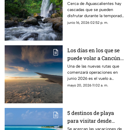
Aguascalientes durante
Cerca de Aguascalientes hay
cascadas que se pueden
la temporada de lluvias
disfrutar durante la temporada
2026
de lluvia 2026; te dejamos
junio 16, 2026 02:52 p. m.
cinco recomendaciones
Los días en los que se
puede volar a Cancún
desde el Aeropuerto de
Una de las nuevas rutas que
comenzará operaciones en
Aguascalientes
junio 2026 es el vuelo a
Cancún desde el Aeropuerto
mayo 20, 2026 11:02 a. m.
de Aguascalientes; te decimos
los días y horarios para volar
5 destinos de playa
para visitar desde
Aguascalientes en
Se acercan las vacaciones de