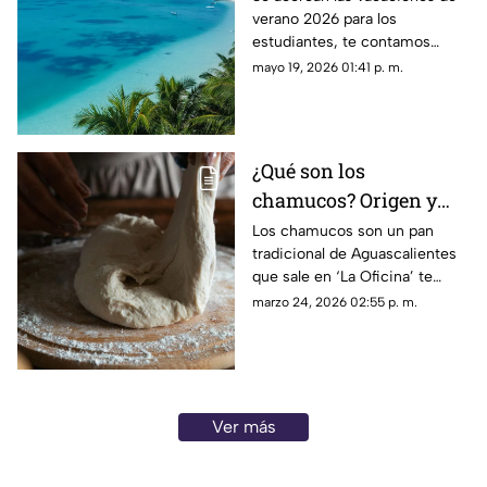
verano 2026 para los
vacaciones de verano
estudiantes, te contamos
2026
enseguida los destinos de
mayo 19, 2026 01:41 p. m.
playa para visitar cerca de
Aguascalientes
¿Qué son los
chamucos? Origen y
preparación del
Los chamucos son un pan
tradicional de Aguascalientes
tradicional pan de
que sale en ‘La Oficina’ te
Aguascalientes que
contamos más sobre el
marzo 24, 2026 02:55 p. m.
sale en ‘La Oficina’
método de preparación y
origen del nombre
Ver más