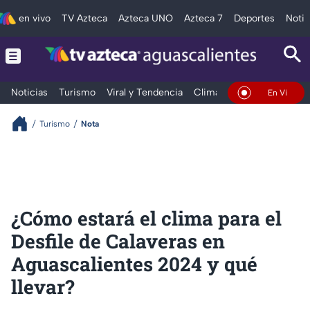
en vivo
TV Azteca
Azteca UNO
Azteca 7
Deportes
Notic
Noticias
Turismo
Viral y Tendencia
Clima
Deportes
Espec
En Vivo
Turismo
Nota
¿Cómo estará el clima para el
Desfile de Calaveras en
Aguascalientes 2024 y qué
llevar?