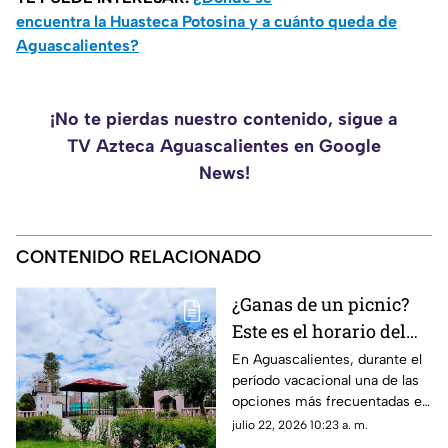
encuentra la Huasteca Potosina y a cuánto queda de
Aguascalientes?
¡No te pierdas nuestro contenido, sigue a
TV Azteca Aguascalientes en Google
News!
CONTENIDO RELACIONADO
¿Ganas de un picnic?
Este es el horario del
Parque Rodolfo
En Aguascalientes, durante el
período vacacional una de las
Landeros en
opciones más frecuentadas es
Aguascalientes
ir al Parque Rodolfo Landeros
julio 22, 2026 10:23 a. m.
mejor conocido como Parque