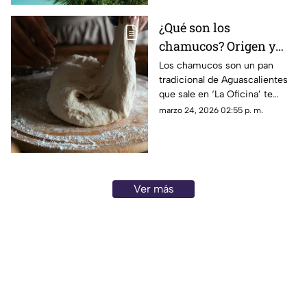
¿Qué son los
chamucos? Origen y
preparación del
Los chamucos son un pan
tradicional de Aguascalientes
tradicional pan de
que sale en ‘La Oficina’ te
Aguascalientes que
contamos más sobre el
marzo 24, 2026 02:55 p. m.
sale en ‘La Oficina’
método de preparación y
origen del nombre
Ver más