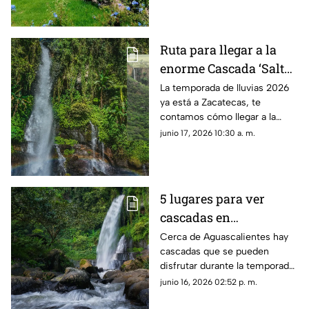
Héroes
Ruta para llegar a la
enorme Cascada ‘Salto
Las Lajas’ en Zacatecas
La temporada de lluvias 2026
ya está a Zacatecas, te
en temporada de
contamos cómo llegar a la
lluvias 2026
Cascada ‘Salto Las Lajas’ en
junio 17, 2026 10:30 a. m.
Monte Escobedo desde la
capital
5 lugares para ver
cascadas en
Aguascalientes durante
Cerca de Aguascalientes hay
cascadas que se pueden
la temporada de lluvias
disfrutar durante la temporada
2026
de lluvia 2026; te dejamos
junio 16, 2026 02:52 p. m.
cinco recomendaciones