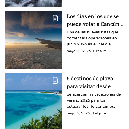
Los días en los que se
puede volar a Cancún
desde el Aeropuerto de
Una de las nuevas rutas que
comenzará operaciones en
Aguascalientes
junio 2026 es el vuelo a
Cancún desde el Aeropuerto
mayo 20, 2026 11:02 a. m.
de Aguascalientes; te decimos
los días y horarios para volar
5 destinos de playa
para visitar desde
Aguascalientes en
Se acercan las vacaciones de
verano 2026 para los
vacaciones de verano
estudiantes, te contamos
2026
enseguida los destinos de
mayo 19, 2026 01:41 p. m.
playa para visitar cerca de
Aguascalientes