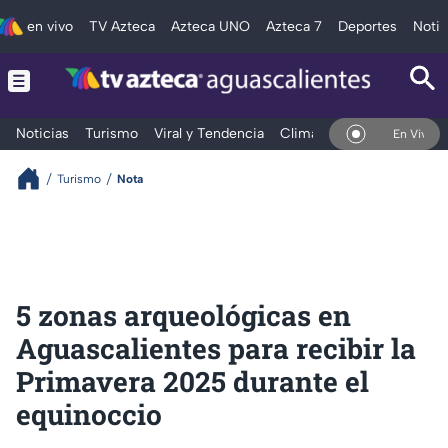
en vivo
TV Azteca
Azteca UNO
Azteca 7
Deportes
Notic
Noticias
Turismo
Viral y Tendencia
Clima
Deportes
Espec
En Vivo
Turismo
Nota
5 zonas arqueológicas en
Aguascalientes para recibir la
Primavera 2025 durante el
equinoccio