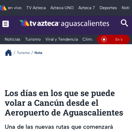
en vivo
TV Azteca
Azteca UNO
Azteca 7
Deportes
Notic
Noticias
Turismo
Viral y Tendencia
Clima
Deportes
Espec
En Vivo
Turismo
Nota
Los días en los que se puede
volar a Cancún desde el
Aeropuerto de Aguascalientes
Una de las nuevas rutas que comenzará