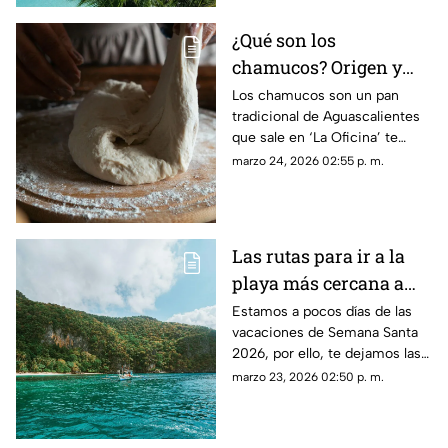
¿Qué son los
chamucos? Origen y
preparación del
Los chamucos son un pan
tradicional de Aguascalientes
tradicional pan de
que sale en ‘La Oficina’ te
Aguascalientes que
contamos más sobre el
marzo 24, 2026 02:55 p. m.
sale en ‘La Oficina’
método de preparación y
origen del nombre
Las rutas para ir a la
playa más cercana a
Aguascalientes en
Estamos a pocos días de las
vacaciones de Semana Santa
carro y autobús para la
2026, por ello, te dejamos las
Semana Santa 2026
rutas para ir a la playa más
marzo 23, 2026 02:50 p. m.
cercana a Aguascalientes en
carro y autobús