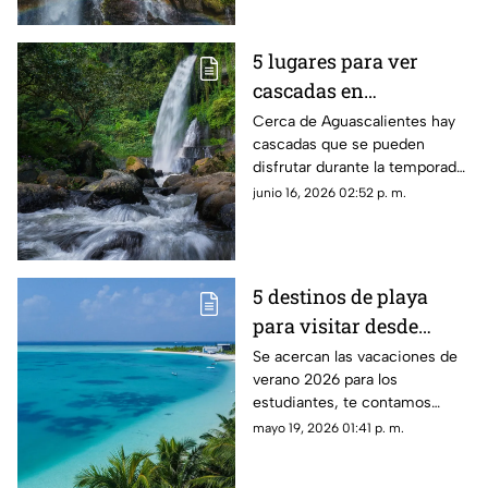
capital
5 lugares para ver
cascadas en
Aguascalientes durante
Cerca de Aguascalientes hay
cascadas que se pueden
la temporada de lluvias
disfrutar durante la temporada
2026
de lluvia 2026; te dejamos
junio 16, 2026 02:52 p. m.
cinco recomendaciones
5 destinos de playa
para visitar desde
Aguascalientes en
Se acercan las vacaciones de
verano 2026 para los
vacaciones de verano
estudiantes, te contamos
2026
enseguida los destinos de
mayo 19, 2026 01:41 p. m.
playa para visitar cerca de
Aguascalientes