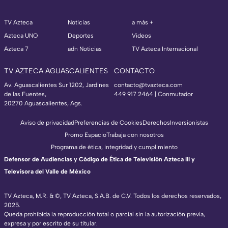
TV Azteca
Noticias
a más +
Azteca UNO
Deportes
Videos
Azteca 7
adn Noticias
TV Azteca Internacional
TV AZTECA AGUASCALIENTES
CONTACTO
Av. Aguascalientes Sur 1202, Jardines
contacto@tvazteca.com
de las Fuentes,
449 917 2464 | Conmutador
20270 Aguascalientes, Ags.
Aviso de privacidad
Preferencias de Cookies
Derechos
Inversionistas
Promo Espacio
Trabaja con nosotros
Programa de ética, integridad y cumplimiento
Defensor de Audiencias y Código de Ética de Televisión Azteca III y
Televisora del Valle de México
TV Azteca, M.R. & ©, TV Azteca, S.A.B. de C.V. Todos los derechos reservados,
2025.
Queda prohibida la reproducción total o parcial sin la autorización previa,
expresa y por escrito de su titular.