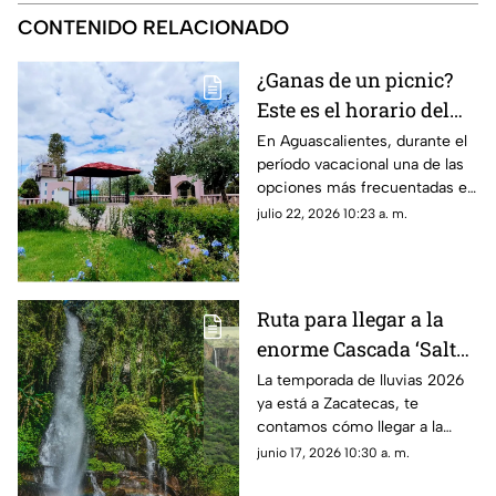
CONTENIDO RELACIONADO
¿Ganas de un picnic?
Este es el horario del
Parque Rodolfo
En Aguascalientes, durante el
período vacacional una de las
Landeros en
opciones más frecuentadas es
Aguascalientes
ir al Parque Rodolfo Landeros
julio 22, 2026 10:23 a. m.
mejor conocido como Parque
Héroes
Ruta para llegar a la
enorme Cascada ‘Salto
Las Lajas’ en Zacatecas
La temporada de lluvias 2026
ya está a Zacatecas, te
en temporada de
contamos cómo llegar a la
lluvias 2026
Cascada ‘Salto Las Lajas’ en
junio 17, 2026 10:30 a. m.
Monte Escobedo desde la