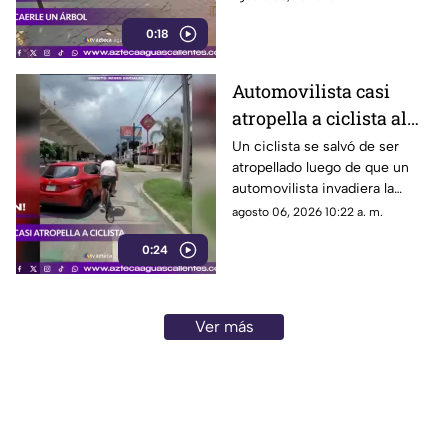
registrada en Río de Janeiro
0:18
Automovilista casi
atropella a ciclista al
invadir el carril de la
Un ciclista se salvó de ser
atropellado luego de que un
ciclovía en Guadalajara
automovilista invadiera la
ciclovía al girar a la derecha sin
agosto 06, 2026 10:22 a. m.
tomar las precauciones
0:24
necesarias, en Guadalajara,
Jalisco
Ver más