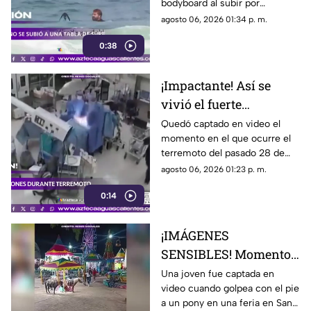
bodyboard al subir por
iniciativa propia a su tabla y
agosto 06, 2026 01:34 p. m.
disfrutar de las olas en
0:38
Witsand Beach, cerca de
Ciudad del Cabo, Sudáfrica
¡Impactante! Así se
vivió el fuerte
terremoto en el
Quedó captado en video el
momento en el que ocurre el
quirófano de un
terremoto del pasado 28 de
hospital
julio en Japón al interior de un
agosto 06, 2026 01:23 p. m.
hospital; aquí los detalles
0:14
¡IMÁGENES
SENSIBLES! Momento
en el que mujer golpea
Una joven fue captada en
video cuando golpea con el pie
a un pony durante una
a un pony en una feria en San
feria