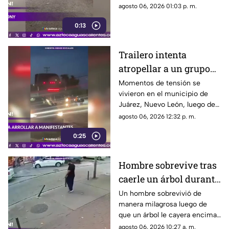
Luis Potosí; el hecho ha
agosto 06, 2026 01:03 p. m.
causado reacciones en redes
0:13
sociales
Trailero intenta
atropellar a un grupo
de personas y choca
Momentos de tensión se
vivieron en el municipio de
varios vehículos
Juárez, Nuevo León, luego de
que un trailero presuntamente
agosto 06, 2026 12:32 p. m.
intentara arrollar a vecinos que
0:25
bloqueaban la avenida San
Roque, en el cuarto sector de
Montecristal
Hombre sobrevive tras
caerle un árbol durante
tormenta
Un hombre sobrevivió de
manera milagrosa luego de
que un árbol le cayera encima
durante una fuerte tormenta
agosto 06, 2026 10:27 a. m.