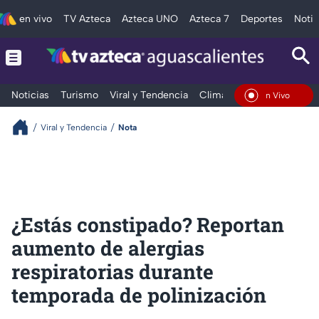
en vivo
TV Azteca
Azteca UNO
Azteca 7
Deportes
Notic
Noticias
Turismo
Viral y Tendencia
Clima
Deportes
Espec
En Vivo
Viral y Tendencia
Nota
¿Estás constipado? Reportan
aumento de alergias
respiratorias durante
temporada de polinización