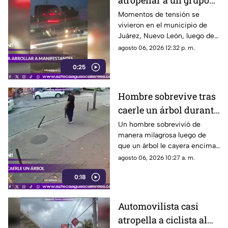
atropellar a un grupo
de personas y choca
Momentos de tensión se
vivieron en el municipio de
varios vehículos
Juárez, Nuevo León, luego de
que un trailero presuntamente
agosto 06, 2026 12:32 p. m.
intentara arrollar a vecinos que
0:25
bloqueaban la avenida San
Roque, en el cuarto sector de
Montecristal
Hombre sobrevive tras
caerle un árbol durante
tormenta
Un hombre sobrevivió de
manera milagrosa luego de
que un árbol le cayera encima
durante una fuerte tormenta
agosto 06, 2026 10:27 a. m.
registrada en Río de Janeiro
0:18
Automovilista casi
atropella a ciclista al