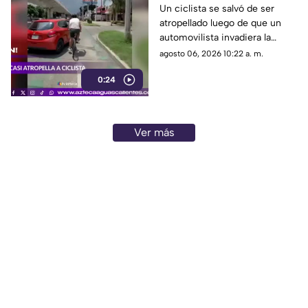
invadir el carril de la
Un ciclista se salvó de ser
atropellado luego de que un
ciclovía en Guadalajara
automovilista invadiera la
ciclovía al girar a la derecha sin
agosto 06, 2026 10:22 a. m.
tomar las precauciones
0:24
necesarias, en Guadalajara,
Jalisco
Ver más