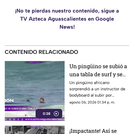
¡No te pierdas nuestro contenido, sigue a
TV Azteca Aguascalientes en Google
News!
CONTENIDO RELACIONADO
Un pingüino se subió a
una tabla de surf y se
viraliza
Un pingüino africano
sorprendió a un instructor de
bodyboard al subir por
iniciativa propia a su tabla y
agosto 06, 2026 01:34 p. m.
disfrutar de las olas en
0:38
Witsand Beach, cerca de
Ciudad del Cabo, Sudáfrica
¡Impactante! Así se