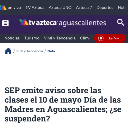
en vivo
TV Azteca
Azteca UNO
Azteca 7
Deportes
Notic
Noticias
Turismo
Viral y Tendencia
Clima
Deportes
Espec
En Vivo
Viral y Tendencia
Nota
SEP emite aviso sobre las
clases el 10 de mayo Día de las
Madres en Aguascalientes; ¿se
suspenden?