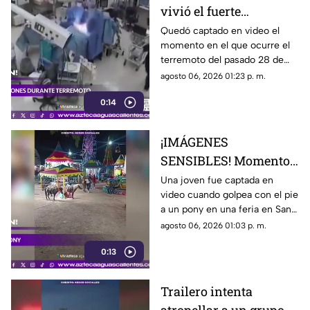
vivió el fuerte
terremoto en el
Quedó captado en video el
momento en el que ocurre el
quirófano de un
terremoto del pasado 28 de
hospital
julio en Japón al interior de un
agosto 06, 2026 01:23 p. m.
hospital; aquí los detalles
0:14
¡IMÁGENES
SENSIBLES! Momento
en el que mujer golpea
Una joven fue captada en
video cuando golpea con el pie
a un pony durante una
a un pony en una feria en San
feria
Luis Potosí; el hecho ha
agosto 06, 2026 01:03 p. m.
causado reacciones en redes
0:13
sociales
Trailero intenta