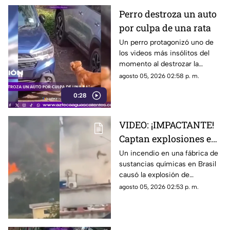
Perro destroza un auto
por culpa de una rata
Un perro protagonizó uno de
los videos más insólitos del
momento al destrozar la
defensa de un automóvil con
agosto 05, 2026 02:58 p. m.
un solo objetivo: atrapar a una
0:28
rata que se había escondido
dentro del vehículo
VIDEO: ¡IMPACTANTE!
Captan explosiones en
alcantarillas tras el
Un incendio en una fábrica de
sustancias químicas en Brasil
incendio en una
causó la explosión de
fábrica
alcantarillas; el momento
agosto 05, 2026 02:53 p. m.
quedó captado en video