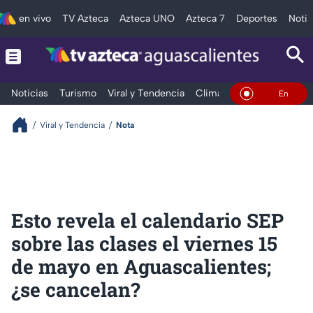
en vivo
TV Azteca
Azteca UNO
Azteca 7
Deportes
Notic
Noticias
Turismo
Viral y Tendencia
Clima
Deportes
Espec
En Vivo
Viral y Tendencia
Nota
Esto revela el calendario SEP
sobre las clases el viernes 15
de mayo en Aguascalientes;
¿se cancelan?