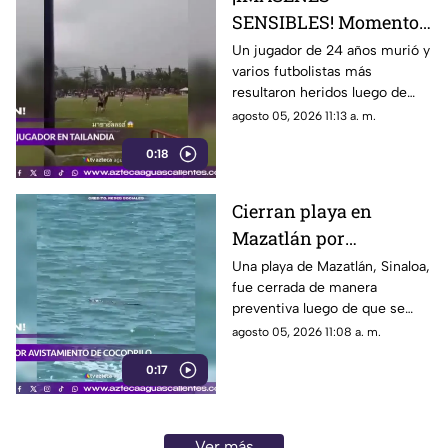
SENSIBLES! Momento
en el que rayo cae
Un jugador de 24 años murió y
varios futbolistas más
durante partido de
resultaron heridos luego de
fútbol y mata a jugador
que un rayo impactara el
agosto 05, 2026 11:13 a. m.
campo durante un partido de
0:18
futbol en la provincia de
Narathiwat, Tailandia
Cierran playa en
Mazatlán por
avistamiento de
Una playa de Mazatlán, Sinaloa,
fue cerrada de manera
cocodrilo
preventiva luego de que se
reportara el avistamiento de un
agosto 05, 2026 11:08 a. m.
cocodrilo en la zona, lo que
0:17
movilizó a los cuerpos de
emergencia
Ver más