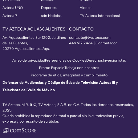
Azteca UNO
Deportes
Videos
Azteca 7
adn Noticias
TV Azteca Internacional
TV AZTECA AGUASCALIENTES
CONTACTO
Av. Aguascalientes Sur 1202, Jardines
contacto@tvazteca.com
de las Fuentes,
449 917 2464 | Conmutador
20270 Aguascalientes, Ags.
Aviso de privacidad
Preferencias de Cookies
Derechos
Inversionistas
Promo Espacio
Trabaja con nosotros
Programa de ética, integridad y cumplimiento
Defensor de Audiencias y Código de Ética de Televisión Azteca III y
Televisora del Valle de México
TV Azteca, M.R. & ©, TV Azteca, S.A.B. de C.V. Todos los derechos reservados,
2025.
Queda prohibida la reproducción total o parcial sin la autorización previa,
expresa y por escrito de su titular.