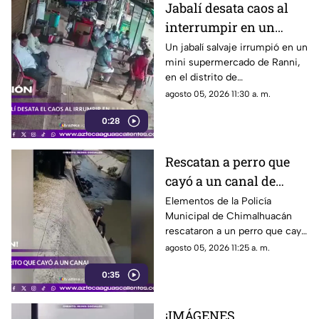
Jabalí desata caos al
interrumpir en un
comercio y embiste a
Un jabalí salvaje irrumpió en un
mini supermercado de Ranni,
un hombre
en el distrito de
Pathanamthitta, Kerala, India,
agosto 05, 2026 11:30 a. m.
la mañana del 5 de julio de
0:28
2026, cuando la propietaria
apenas abría el negocio
Rescatan a perro que
cayó a un canal de
aguas negras en
Elementos de la Policía
Municipal de Chimalhuacán
Chimalhuacán
rescataron a un perro que cayó
a un canal de aguas negras,
agosto 05, 2026 11:25 a. m.
luego de un operativo para
0:35
ponerlo a salvo
¡IMÁGENES