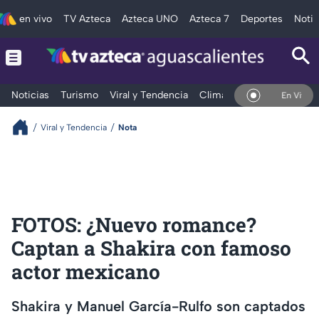
en vivo
TV Azteca
Azteca UNO
Azteca 7
Deportes
Notic
Noticias
Turismo
Viral y Tendencia
Clima
Deportes
Espec
En Vivo
Viral y Tendencia
Nota
FOTOS: ¿Nuevo romance?
Captan a Shakira con famoso
actor mexicano
Shakira y Manuel García-Rulfo son captados