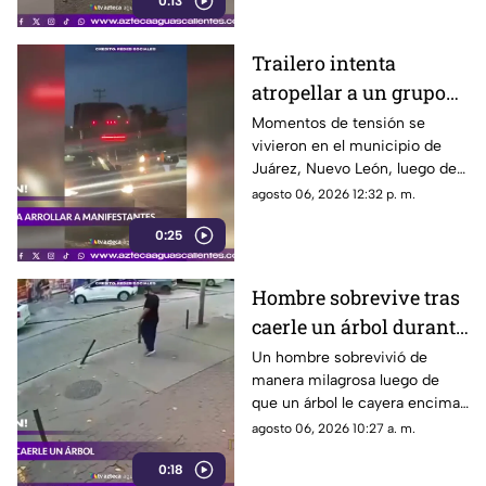
0:13
sociales
Trailero intenta
atropellar a un grupo
de personas y choca
Momentos de tensión se
vivieron en el municipio de
varios vehículos
Juárez, Nuevo León, luego de
que un trailero presuntamente
agosto 06, 2026 12:32 p. m.
intentara arrollar a vecinos que
0:25
bloqueaban la avenida San
Roque, en el cuarto sector de
Montecristal
Hombre sobrevive tras
caerle un árbol durante
tormenta
Un hombre sobrevivió de
manera milagrosa luego de
que un árbol le cayera encima
durante una fuerte tormenta
agosto 06, 2026 10:27 a. m.
registrada en Río de Janeiro
0:18