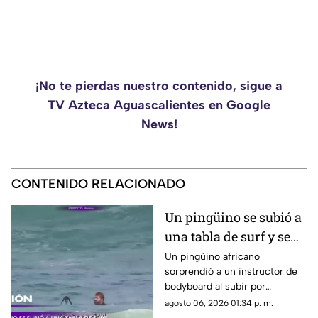
¡No te pierdas nuestro contenido, sigue a
TV Azteca Aguascalientes en Google
News!
CONTENIDO RELACIONADO
Un pingüino se subió a
una tabla de surf y se
viraliza
Un pingüino africano
sorprendió a un instructor de
bodyboard al subir por
iniciativa propia a su tabla y
agosto 06, 2026 01:34 p. m.
disfrutar de las olas en