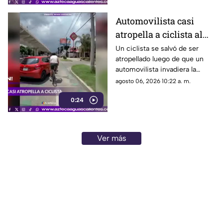
Automovilista casi
atropella a ciclista al
invadir el carril de la
Un ciclista se salvó de ser
atropellado luego de que un
ciclovía en Guadalajara
automovilista invadiera la
ciclovía al girar a la derecha sin
agosto 06, 2026 10:22 a. m.
tomar las precauciones
0:24
necesarias, en Guadalajara,
Jalisco
Ver más