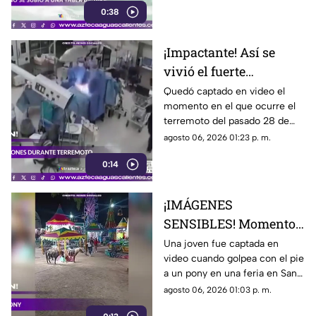
0:38
Witsand Beach, cerca de
Ciudad del Cabo, Sudáfrica
¡Impactante! Así se
vivió el fuerte
terremoto en el
Quedó captado en video el
momento en el que ocurre el
quirófano de un
terremoto del pasado 28 de
hospital
julio en Japón al interior de un
agosto 06, 2026 01:23 p. m.
hospital; aquí los detalles
0:14
¡IMÁGENES
SENSIBLES! Momento
en el que mujer golpea
Una joven fue captada en
video cuando golpea con el pie
a un pony durante una
a un pony en una feria en San
feria
Luis Potosí; el hecho ha
agosto 06, 2026 01:03 p. m.
causado reacciones en redes