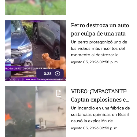
el momento quedó captado en
video
Perro destroza un auto
por culpa de una rata
Un perro protagonizó uno de
los videos más insólitos del
momento al destrozar la
defensa de un automóvil con
agosto 05, 2026 02:58 p. m.
un solo objetivo: atrapar a una
0:28
rata que se había escondido
dentro del vehículo
VIDEO: ¡IMPACTANTE!
Captan explosiones en
alcantarillas tras el
Un incendio en una fábrica de
sustancias químicas en Brasil
incendio en una
causó la explosión de
fábrica
alcantarillas; el momento
agosto 05, 2026 02:53 p. m.
quedó captado en video