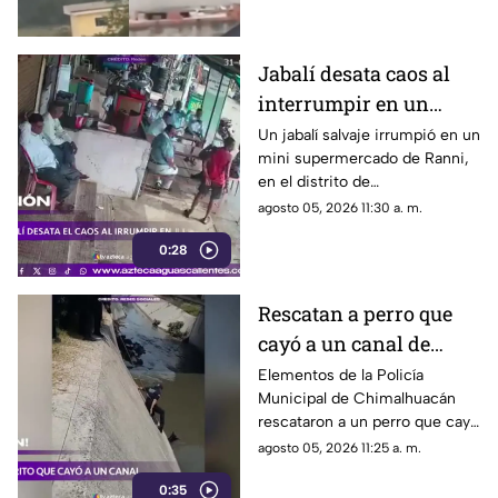
Jabalí desata caos al
interrumpir en un
comercio y embiste a
Un jabalí salvaje irrumpió en un
mini supermercado de Ranni,
un hombre
en el distrito de
Pathanamthitta, Kerala, India,
agosto 05, 2026 11:30 a. m.
la mañana del 5 de julio de
0:28
2026, cuando la propietaria
apenas abría el negocio
Rescatan a perro que
cayó a un canal de
aguas negras en
Elementos de la Policía
Municipal de Chimalhuacán
Chimalhuacán
rescataron a un perro que cayó
a un canal de aguas negras,
agosto 05, 2026 11:25 a. m.
luego de un operativo para
0:35
ponerlo a salvo