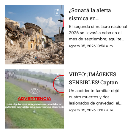
¿Sonará la alerta
sísmica en
Aguascalientes? Fecha
El segundo simulacro nacional
2026 se llevará a cabo en el
para el segundo
mes de septiembre; aquí te
simulacro nacional
contamos más sobre la fecha y
agosto 05, 2026 10:56 a. m.
2026
si sonará la alerta sísmica en
Aguascalientes
VIDEO: ¡IMÁGENES
SENSIBLES! Captan
brutal accidente
Un accidente familiar dejó
cuatro muertos y dos
familiar que dejó 4
lesionados de gravedad; el
muertos y 2 lesionados
momento quedó captado en
agosto 05, 2026 10:07 a. m.
video por una cámara de
videovigilancia