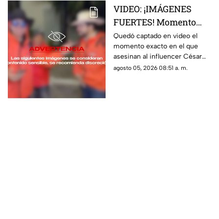
VIDEO: ¡IMÁGENES
FUERTES! Momento
exacto en el que
Quedó captado en video el
momento exacto en el que
asesinan a influencer
asesinan al influencer César
César Gastélum
Gastélum durante una
agosto 05, 2026 08:51 a. m.
durante transmisión
transmisión en vivo
en vivo