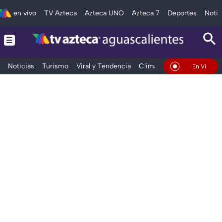
en vivo
TV Azteca
Azteca UNO
Azteca 7
Deportes
Notic
Noticias
Turismo
Viral y Tendencia
Clima
Deportes
Espec
En Vivo