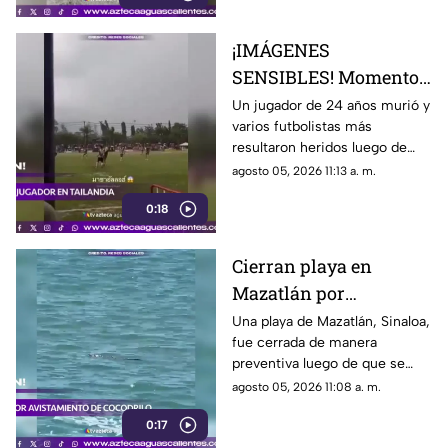
¡IMÁGENES
SENSIBLES! Momento
en el que rayo cae
Un jugador de 24 años murió y
varios futbolistas más
durante partido de
resultaron heridos luego de
fútbol y mata a jugador
que un rayo impactara el
agosto 05, 2026 11:13 a. m.
campo durante un partido de
0:18
futbol en la provincia de
Narathiwat, Tailandia
Cierran playa en
Mazatlán por
avistamiento de
Una playa de Mazatlán, Sinaloa,
fue cerrada de manera
cocodrilo
preventiva luego de que se
reportara el avistamiento de un
agosto 05, 2026 11:08 a. m.
cocodrilo en la zona, lo que
0:17
movilizó a los cuerpos de
emergencia