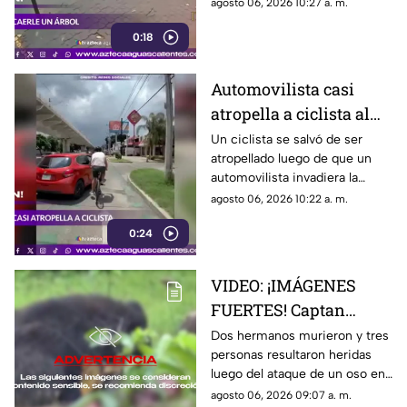
durante una fuerte tormenta
agosto 06, 2026 10:27 a. m.
registrada en Río de Janeiro
0:18
Automovilista casi
atropella a ciclista al
invadir el carril de la
Un ciclista se salvó de ser
atropellado luego de que un
ciclovía en Guadalajara
automovilista invadiera la
ciclovía al girar a la derecha sin
agosto 06, 2026 10:22 a. m.
tomar las precauciones
0:24
necesarias, en Guadalajara,
Jalisco
VIDEO: ¡IMÁGENES
FUERTES! Captan
momento en el que dos
Dos hermanos murieron y tres
personas resultaron heridas
hermanos son
luego del ataque de un oso en
devorados por un oso
el distrito de Kanker en India;
agosto 06, 2026 09:07 a. m.