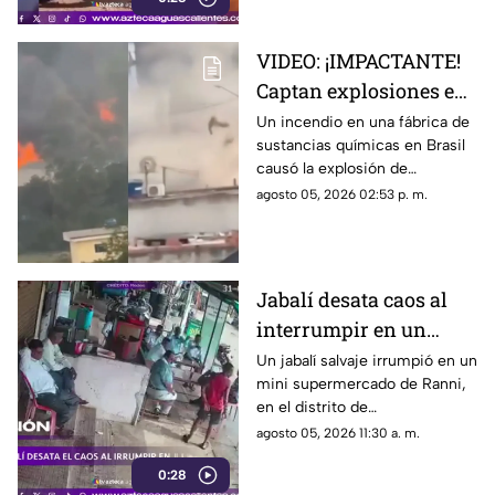
dentro del vehículo
VIDEO: ¡IMPACTANTE!
Captan explosiones en
alcantarillas tras el
Un incendio en una fábrica de
sustancias químicas en Brasil
incendio en una
causó la explosión de
fábrica
alcantarillas; el momento
agosto 05, 2026 02:53 p. m.
quedó captado en video
Jabalí desata caos al
interrumpir en un
comercio y embiste a
Un jabalí salvaje irrumpió en un
mini supermercado de Ranni,
un hombre
en el distrito de
Pathanamthitta, Kerala, India,
agosto 05, 2026 11:30 a. m.
la mañana del 5 de julio de
0:28
2026, cuando la propietaria