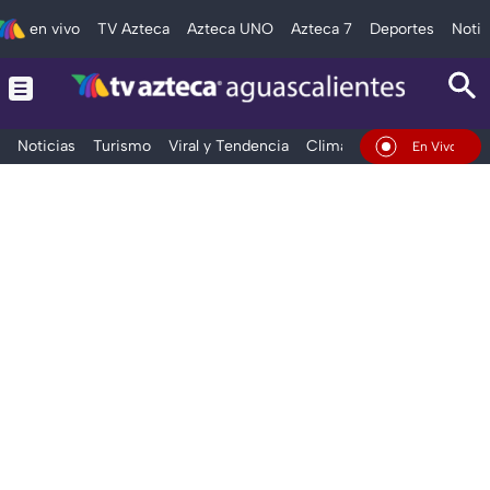
en vivo
TV Azteca
Azteca UNO
Azteca 7
Deportes
Notic
Noticias
Turismo
Viral y Tendencia
Clima
Deportes
Espec
En Vivo