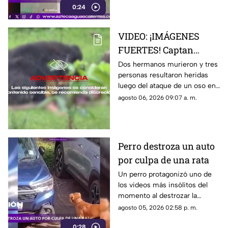
0:24
necesarias, en Guadalajara,
Jalisco
VIDEO: ¡IMÁGENES
FUERTES! Captan
momento en el que dos
Dos hermanos murieron y tres
personas resultaron heridas
hermanos son
luego del ataque de un oso en
devorados por un oso
el distrito de Kanker en India;
agosto 06, 2026 09:07 a. m.
el momento quedó captado en
video
Perro destroza un auto
por culpa de una rata
Un perro protagonizó uno de
los videos más insólitos del
momento al destrozar la
defensa de un automóvil con
agosto 05, 2026 02:58 p. m.
un solo objetivo: atrapar a una
0:28
rata que se había escondido