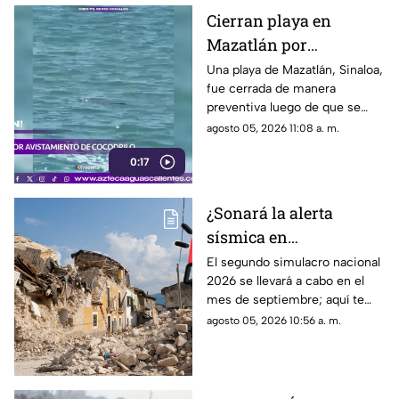
Cierran playa en
Mazatlán por
avistamiento de
Una playa de Mazatlán, Sinaloa,
fue cerrada de manera
cocodrilo
preventiva luego de que se
reportara el avistamiento de un
agosto 05, 2026 11:08 a. m.
cocodrilo en la zona, lo que
0:17
movilizó a los cuerpos de
emergencia
¿Sonará la alerta
sísmica en
Aguascalientes? Fecha
El segundo simulacro nacional
2026 se llevará a cabo en el
para el segundo
mes de septiembre; aquí te
simulacro nacional
contamos más sobre la fecha y
agosto 05, 2026 10:56 a. m.
2026
si sonará la alerta sísmica en
Aguascalientes