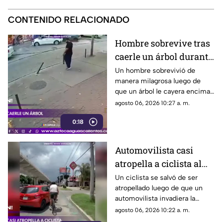
CONTENIDO RELACIONADO
Hombre sobrevive tras
caerle un árbol durante
tormenta
Un hombre sobrevivió de
manera milagrosa luego de
que un árbol le cayera encima
durante una fuerte tormenta
agosto 06, 2026 10:27 a. m.
registrada en Río de Janeiro
0:18
Automovilista casi
atropella a ciclista al
invadir el carril de la
Un ciclista se salvó de ser
atropellado luego de que un
ciclovía en Guadalajara
automovilista invadiera la
ciclovía al girar a la derecha sin
agosto 06, 2026 10:22 a. m.
tomar las precauciones