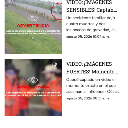
VIDEO: ¡IMÁGENES
SENSIBLES! Captan
brutal accidente
Un accidente familiar dejó
cuatro muertos y dos
familiar que dejó 4
lesionados de gravedad; el
muertos y 2 lesionados
momento quedó captado en
agosto 05, 2026 10:07 a. m.
video por una cámara de
videovigilancia
VIDEO: ¡IMÁGENES
FUERTES! Momento
exacto en el que
Quedó captado en video el
momento exacto en el que
asesinan a influencer
asesinan al influencer César
César Gastélum
Gastélum durante una
agosto 05, 2026 08:51 a. m.
durante transmisión
transmisión en vivo
en vivo