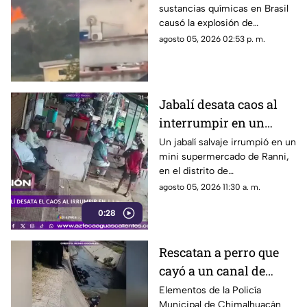
sustancias químicas en Brasil
incendio en una
causó la explosión de
fábrica
alcantarillas; el momento
agosto 05, 2026 02:53 p. m.
quedó captado en video
Jabalí desata caos al
interrumpir en un
comercio y embiste a
Un jabalí salvaje irrumpió en un
mini supermercado de Ranni,
un hombre
en el distrito de
Pathanamthitta, Kerala, India,
agosto 05, 2026 11:30 a. m.
la mañana del 5 de julio de
0:28
2026, cuando la propietaria
apenas abría el negocio
Rescatan a perro que
cayó a un canal de
aguas negras en
Elementos de la Policía
Municipal de Chimalhuacán