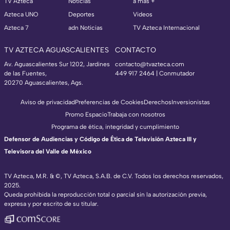
TV Azteca
Noticias
a más +
Azteca UNO
Deportes
Videos
Azteca 7
adn Noticias
TV Azteca Internacional
TV AZTECA AGUASCALIENTES
CONTACTO
Av. Aguascalientes Sur 1202, Jardines
contacto@tvazteca.com
de las Fuentes,
449 917 2464 | Conmutador
20270 Aguascalientes, Ags.
Aviso de privacidad
Preferencias de Cookies
Derechos
Inversionistas
Promo Espacio
Trabaja con nosotros
Programa de ética, integridad y cumplimiento
Defensor de Audiencias y Código de Ética de Televisión Azteca III y
Televisora del Valle de México
TV Azteca, M.R. & ©, TV Azteca, S.A.B. de C.V. Todos los derechos reservados,
2025.
Queda prohibida la reproducción total o parcial sin la autorización previa,
expresa y por escrito de su titular.