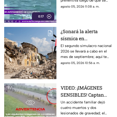
preventiva luego de que se
reportara el avistamiento de un
agosto 05, 2026 11:08 a. m.
cocodrilo en la zona, lo que
0:17
movilizó a los cuerpos de
emergencia
¿Sonará la alerta
sísmica en
Aguascalientes? Fecha
El segundo simulacro nacional
2026 se llevará a cabo en el
para el segundo
mes de septiembre; aquí te
simulacro nacional
contamos más sobre la fecha y
agosto 05, 2026 10:56 a. m.
2026
si sonará la alerta sísmica en
Aguascalientes
VIDEO: ¡IMÁGENES
SENSIBLES! Captan
brutal accidente
Un accidente familiar dejó
cuatro muertos y dos
familiar que dejó 4
lesionados de gravedad; el
muertos y 2 lesionados