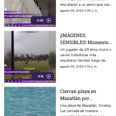
Chimalhuacán
rescataron a un perro que cayó
a un canal de aguas negras,
agosto 05, 2026 11:25 a. m.
luego de un operativo para
0:35
ponerlo a salvo
¡IMÁGENES
SENSIBLES! Momento
en el que rayo cae
Un jugador de 24 años murió y
varios futbolistas más
durante partido de
resultaron heridos luego de
fútbol y mata a jugador
que un rayo impactara el
agosto 05, 2026 11:13 a. m.
campo durante un partido de
0:18
futbol en la provincia de
Narathiwat, Tailandia
Cierran playa en
Mazatlán por
avistamiento de
Una playa de Mazatlán, Sinaloa,
fue cerrada de manera
cocodrilo