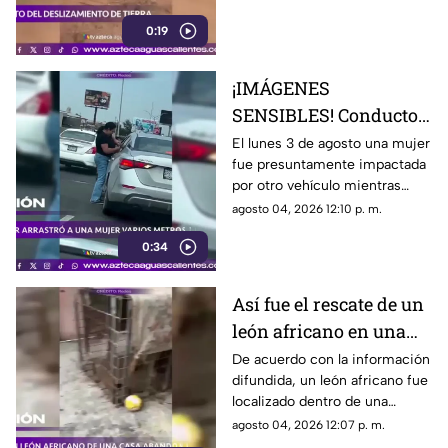
lluvias monzónicas continúan
0:19
provocando emergencias y
elevando el riesgo de
derrumbes
¡IMÁGENES
SENSIBLES! Conductor
arrastró a una mujer
El lunes 3 de agosto una mujer
fue presuntamente impactada
varios metros tras
por otro vehículo mientras
accidente en Monterrey
circulaba sobre el paso elevado
agosto 04, 2026 12:10 p. m.
de las avenidas Fidel Velázquez
0:34
y Bernardo Reyes, en
Monterrey.
Así fue el rescate de un
león africano en una
casa abandonada en
De acuerdo con la información
difundida, un león africano fue
Tamaulipas
localizado dentro de una
vivienda abandonada en
agosto 04, 2026 12:07 p. m.
Matamoros, Tamaulipas,