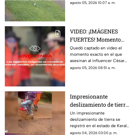
momento quedó captado en
agosto 05, 2026 10:07 a. m.
video por una cámara de
videovigilancia
VIDEO: ¡IMÁGENES
FUERTES! Momento
exacto en el que
Quedó captado en video el
momento exacto en el que
asesinan a influencer
asesinan al influencer César
César Gastélum
Gastélum durante una
agosto 05, 2026 08:51 a. m.
durante transmisión
transmisión en vivo
en vivo
Impresionante
deslizamiento de tierra
en India durante
Un impresionante
deslizamiento de tierra se
intensas lluvias
registró en el estado de Kerala,
monzónicas
India, donde las intensas
agosto 04, 2026 03:00 p. m.