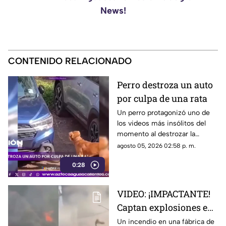
News!
CONTENIDO RELACIONADO
Perro destroza un auto
por culpa de una rata
Un perro protagonizó uno de
los videos más insólitos del
momento al destrozar la
defensa de un automóvil con
agosto 05, 2026 02:58 p. m.
un solo objetivo: atrapar a una
0:28
rata que se había escondido
dentro del vehículo
VIDEO: ¡IMPACTANTE!
Captan explosiones en
alcantarillas tras el
Un incendio en una fábrica de