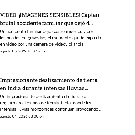
VIDEO: ¡IMÁGENES SENSIBLES! Captan
brutal accidente familiar que dejó 4
muertos y 2 lesionados
Un accidente familiar dejó cuatro muertos y dos
lesionados de gravedad; el momento quedó captado
en video por una cámara de videovigilancia
agosto 05, 2026 10:07 a. m.
Impresionante deslizamiento de tierra
en India durante intensas lluvias
monzónicas
Un impresionante deslizamiento de tierra se
registró en el estado de Kerala, India, donde las
intensas lluvias monzónicas continúan provocando
emergencias y elevando el riesgo de derrumbes
agosto 04, 2026 03:00 p. m.