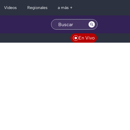
Regionales
Videos
a más +
En Vivo