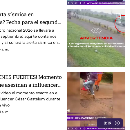
rta sísmica en
s? Fecha para el segundo
cional 2026
ro nacional 2026 se llevará a
 septiembre; aquí te contamos
y si sonará la alerta sísmica en
 a. m.
GENES FUERTES! Momento
ue asesinan a influencer
m durante transmisión en
video el momento exacto en el
nfluencer César Gastélum durante
 vivo
 a. m.
0:19