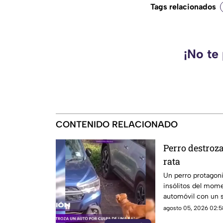
Tags relacionados
¡No te
CONTENIDO RELACIONADO
Perro destroz
rata
Un perro protagon
insólitos del mome
automóvil con un so
que se había escon
agosto 05, 2026 02:5