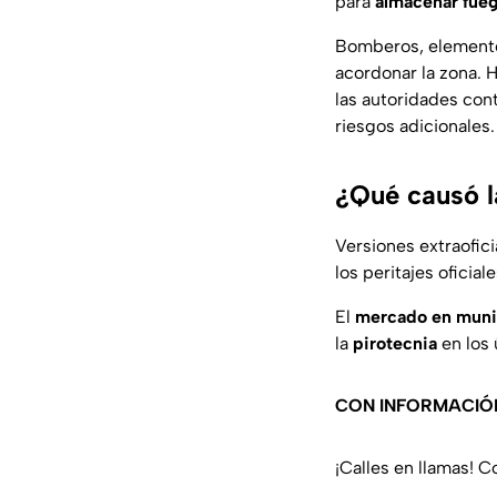
para
almacenar fuego
Bomberos, elementos 
acordonar la zona. 
las autoridades con
riesgos adicionales.
¿Qué causó l
Versiones extraofici
los peritajes oficia
El
mercado en muni
la
pirotecnia
en los 
CON INFORMACIÓ
¡Calles en llamas! C