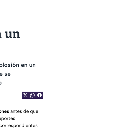
n un
plosión en un
e se
o
iones
antes de que
eportes
s correspondientes