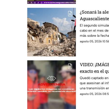
¿Sonará la ale
Aguascaliente
simulacro na
El segundo simulac
cabo en el mes de
más sobre la fecha 
Aguascalientes
agosto 05, 2026 10:56
VIDEO: ¡IMÁ
exacto en el q
César Gastélu
Quedó captado en 
que asesinan al i
vivo
una transmisión en
agosto 05, 2026 08:51