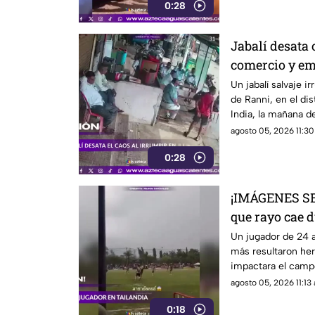
0:28
Jabalí desata 
comercio y em
Un jabalí salvaje 
de Ranni, en el dis
India, la mañana d
propietaria apenas
agosto 05, 2026 11:30
0:28
¡IMÁGENES SE
que rayo cae d
mata a jugado
Un jugador de 24 a
más resultaron her
impactara el campo
la provincia de Nar
agosto 05, 2026 11:13 
0:18