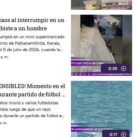
caos al interrumpir en un
biste a un hombre
irrumpió en un mini supermercado
trito de Pathanamthitta, Kerala,
el 5 de julio de 2026, cuando la
 abría el negocio
 a. m.
0:35
NSIBLES! Momento en el
urante partido de fútbol y
r
ños murió y varios futbolistas
idos luego de que un rayo
 durante un partido de futbol en
athiwat, Tailandia
a. m.
0:17