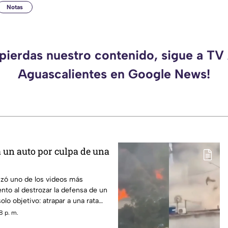
Notas
 pierdas nuestro contenido, sigue a TV
Aguascalientes en Google News!
a un auto por culpa de una
izó uno de los videos más
nto al destrozar la defensa de un
lo objetivo: atrapar a una rata
dido dentro del vehículo
8 p. m.