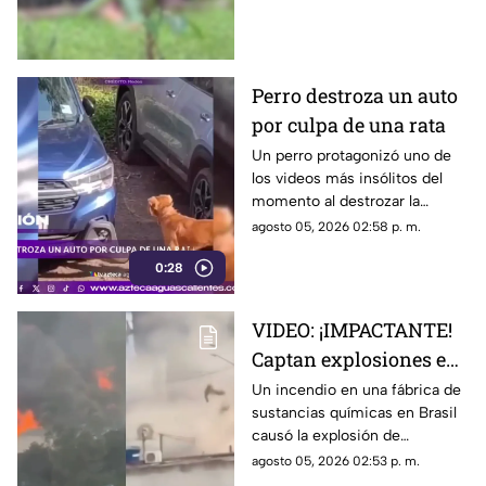
el momento quedó captado en
video
Perro destroza un auto
por culpa de una rata
Un perro protagonizó uno de
los videos más insólitos del
momento al destrozar la
defensa de un automóvil con
agosto 05, 2026 02:58 p. m.
un solo objetivo: atrapar a una
0:28
rata que se había escondido
dentro del vehículo
VIDEO: ¡IMPACTANTE!
Captan explosiones en
alcantarillas tras el
Un incendio en una fábrica de
sustancias químicas en Brasil
incendio en una
causó la explosión de
fábrica
alcantarillas; el momento
agosto 05, 2026 02:53 p. m.
quedó captado en video