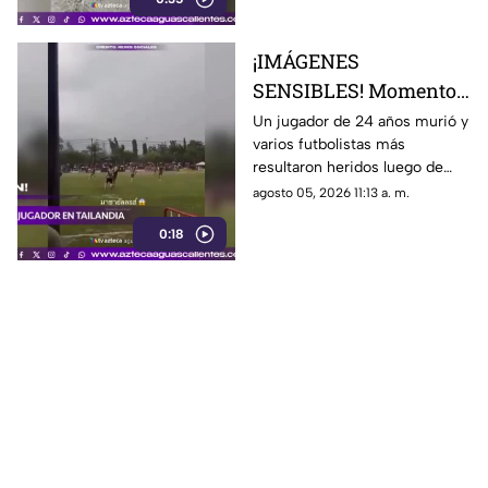
ponerlo a salvo
¡IMÁGENES
SENSIBLES! Momento
en el que rayo cae
Un jugador de 24 años murió y
varios futbolistas más
durante partido de
resultaron heridos luego de
fútbol y mata a jugador
que un rayo impactara el
agosto 05, 2026 11:13 a. m.
campo durante un partido de
0:18
futbol en la provincia de
Narathiwat, Tailandia