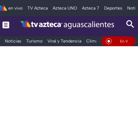
en vivo
TV Azteca
Azteca UNO
Azteca 7
Deportes
Notic
Noticias
Turismo
Viral y Tendencia
Clima
Deportes
Espec
En Vivo