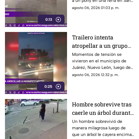
a un pony en una feria en San
feria
Luis Potosí; el hecho ha
agosto 06, 2026 01:03 p. m.
causado reacciones en redes
0:13
sociales
Trailero intenta
atropellar a un grupo
de personas y choca
Momentos de tensión se
vivieron en el municipio de
varios vehículos
Juárez, Nuevo León, luego de
que un trailero presuntamente
agosto 06, 2026 12:32 p. m.
intentara arrollar a vecinos que
0:25
bloqueaban la avenida San
Roque, en el cuarto sector de
Montecristal
Hombre sobrevive tras
caerle un árbol durante
tormenta
Un hombre sobrevivió de
manera milagrosa luego de
que un árbol le cayera encima