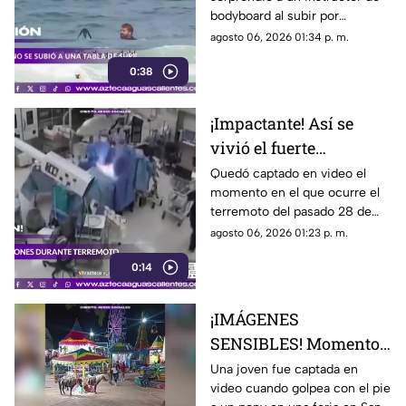
bodyboard al subir por
iniciativa propia a su tabla y
agosto 06, 2026 01:34 p. m.
disfrutar de las olas en
0:38
Witsand Beach, cerca de
Ciudad del Cabo, Sudáfrica
¡Impactante! Así se
vivió el fuerte
terremoto en el
Quedó captado en video el
momento en el que ocurre el
quirófano de un
terremoto del pasado 28 de
hospital
julio en Japón al interior de un
agosto 06, 2026 01:23 p. m.
hospital; aquí los detalles
0:14
¡IMÁGENES
SENSIBLES! Momento
en el que mujer golpea
Una joven fue captada en
video cuando golpea con el pie
a un pony durante una