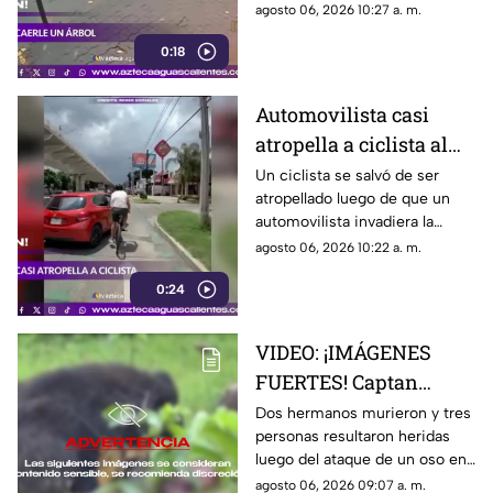
durante una fuerte tormenta
agosto 06, 2026 10:27 a. m.
registrada en Río de Janeiro
0:18
Automovilista casi
atropella a ciclista al
invadir el carril de la
Un ciclista se salvó de ser
atropellado luego de que un
ciclovía en Guadalajara
automovilista invadiera la
ciclovía al girar a la derecha sin
agosto 06, 2026 10:22 a. m.
tomar las precauciones
0:24
necesarias, en Guadalajara,
Jalisco
VIDEO: ¡IMÁGENES
FUERTES! Captan
momento en el que dos
Dos hermanos murieron y tres
personas resultaron heridas
hermanos son
luego del ataque de un oso en
devorados por un oso
el distrito de Kanker en India;
agosto 06, 2026 09:07 a. m.