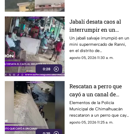
Jabalí desata caos al
interrumpir en un
comercio y embiste a
Un jabalí salvaje irrumpió en un
mini supermercado de Ranni,
un hombre
en el distrito de
Pathanamthitta, Kerala, India,
agosto 05, 2026 11:30 a. m.
la mañana del 5 de julio de
0:28
2026, cuando la propietaria
apenas abría el negocio
Rescatan a perro que
cayó a un canal de
aguas negras en
Elementos de la Policía
Municipal de Chimalhuacán
Chimalhuacán
rescataron a un perro que cayó
a un canal de aguas negras,
agosto 05, 2026 11:25 a. m.
luego de un operativo para
0:35