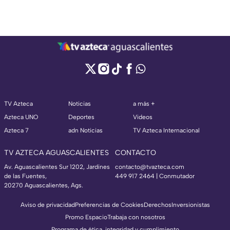
TV Azteca
Noticias
a más +
Azteca UNO
Deportes
Videos
Azteca 7
adn Noticias
TV Azteca Internacional
TV AZTECA AGUASCALIENTES
CONTACTO
Av. Aguascalientes Sur 1202, Jardines
contacto@tvazteca.com
de las Fuentes,
449 917 2464 | Conmutador
20270 Aguascalientes, Ags.
Aviso de privacidad
Preferencias de Cookies
Derechos
Inversionistas
Promo Espacio
Trabaja con nosotros
Programa de ética, integridad y cumplimiento