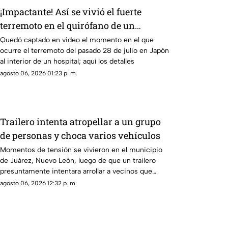
¡Impactante! Así se vivió el fuerte
terremoto en el quirófano de un
hospital
Quedó captado en video el momento en el que
ocurre el terremoto del pasado 28 de julio en Japón
al interior de un hospital; aquí los detalles
agosto 06, 2026 01:23 p. m.
Trailero intenta atropellar a un grupo
de personas y choca varios vehículos
Momentos de tensión se vivieron en el municipio
de Juárez, Nuevo León, luego de que un trailero
presuntamente intentara arrollar a vecinos que
bloqueaban la avenida San Roque, en el cuarto
agosto 06, 2026 12:32 p. m.
sector de Montecristal