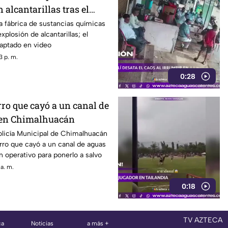
 alcantarillas tras el
na fábrica
a fábrica de sustancias químicas
xplosión de alcantarillas; el
ptado en video
3 p. m.
0:28
ro que cayó a un canal de
 en Chimalhuacán
olicía Municipal de Chimalhuacán
rro que cayó a un canal de aguas
n operativo para ponerlo a salvo
a. m.
0:18
TV AZTECA
ca
Noticias
a más +