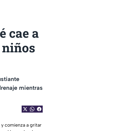
é cae a
s niños
stiante
renaje mientras
 y comienza a gritar