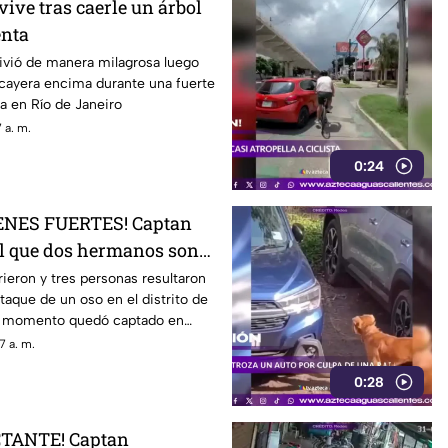
ive tras caerle un árbol
enta
vió de manera milagrosa luego
 cayera encima durante una fuerte
a en Río de Janeiro
 a. m.
0:24
ENES FUERTES! Captan
l que dos hermanos son
 un oso
eron y tres personas resultaron
taque de un oso en el distrito de
el momento quedó captado en
7 a. m.
0:28
CTANTE! Captan