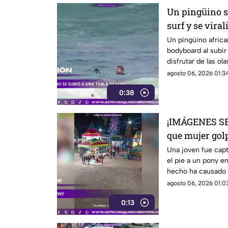
Un pingüino se
surf y se viral
Un pingüino africa
bodyboard al subir 
disfrutar de las o
Ciudad del Cabo, 
agosto 06, 2026 01:34
0:38
¡IMÁGENES SE
que mujer gol
una feria
Una joven fue cap
el pie a un pony en
hecho ha causado 
agosto 06, 2026 01:03
0:13