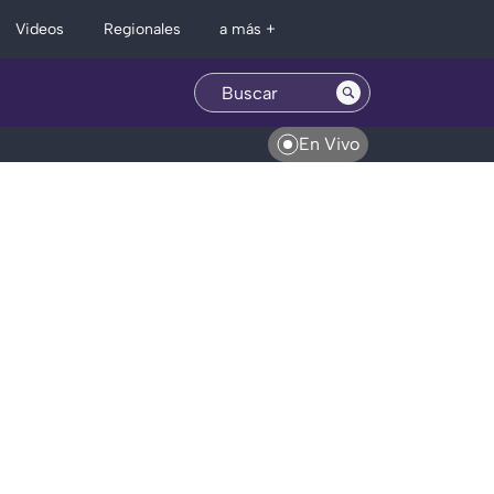
Regionales
Videos
a más +
En Vivo