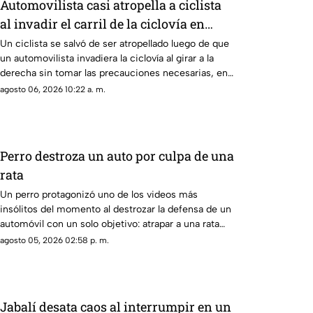
Automovilista casi atropella a ciclista
al invadir el carril de la ciclovía en
Guadalajara
Un ciclista se salvó de ser atropellado luego de que
un automovilista invadiera la ciclovía al girar a la
derecha sin tomar las precauciones necesarias, en
Guadalajara, Jalisco
agosto 06, 2026 10:22 a. m.
Perro destroza un auto por culpa de una
rata
Un perro protagonizó uno de los videos más
insólitos del momento al destrozar la defensa de un
automóvil con un solo objetivo: atrapar a una rata
que se había escondido dentro del vehículo
agosto 05, 2026 02:58 p. m.
Jabalí desata caos al interrumpir en un