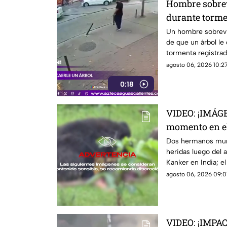
Hombre sobrev
durante torm
Un hombre sobrevi
de que un árbol le
tormenta registrad
agosto 06, 2026 10:27
0:18
VIDEO: ¡IMÁG
momento en e
devorados por
Dos hermanos muri
heridas luego del a
Kanker en India; 
video
agosto 06, 2026 09:0
VIDEO: ¡IMPA