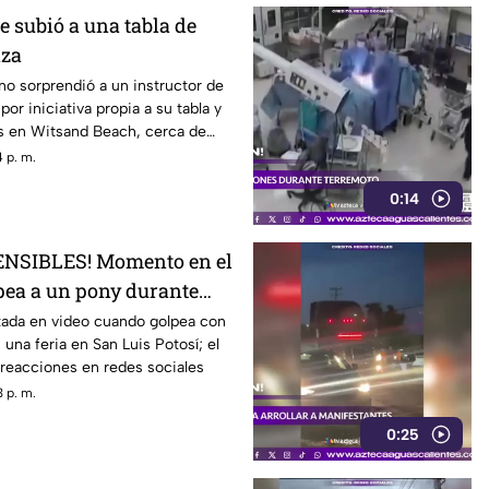
 subió a una tabla de
iza
no sorprendió a un instructor de
por iniciativa propia a su tabla y
las en Witsand Beach, cerca de
Sudáfrica
 p. m.
0:14
NSIBLES! Momento en el
pea a un pony durante
tada en video cuando golpea con
 una feria en San Luis Potosí; el
reacciones en redes sociales
 p. m.
0:25