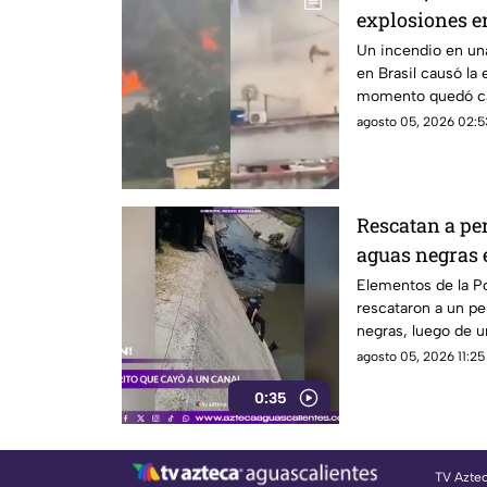
explosiones en
incendio en u
Un incendio en un
en Brasil causó la e
momento quedó ca
agosto 05, 2026 02:5
Rescatan a per
aguas negras
Elementos de la P
rescataron a un pe
negras, luego de u
agosto 05, 2026 11:25 
0:35
TV Azte