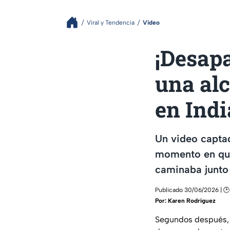
Viral y Tendencia
Video
¡Desapa
una alc
en Indi
Un video capta
momento en que
caminaba junto 
Publicado 30/06/2026 | 🕑
Por:
Karen Rodríguez
Segundos después, u