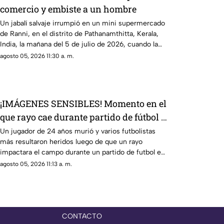
comercio y embiste a un hombre
Un jabalí salvaje irrumpió en un mini supermercado
de Ranni, en el distrito de Pathanamthitta, Kerala,
India, la mañana del 5 de julio de 2026, cuando la
propietaria apenas abría el negocio
agosto 05, 2026 11:30 a. m.
¡IMÁGENES SENSIBLES! Momento en el
que rayo cae durante partido de fútbol y
mata a jugador
Un jugador de 24 años murió y varios futbolistas
más resultaron heridos luego de que un rayo
impactara el campo durante un partido de futbol en
la provincia de Narathiwat, Tailandia
agosto 05, 2026 11:13 a. m.
CONTACTO