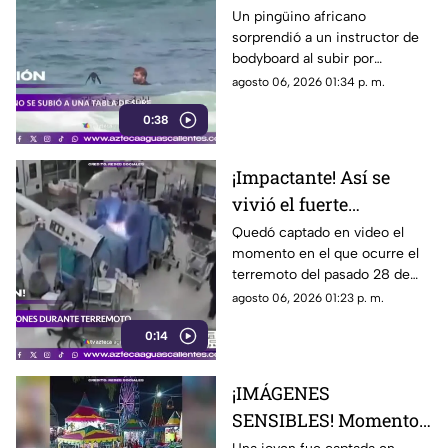
viraliza
Un pingüino africano
sorprendió a un instructor de
bodyboard al subir por
iniciativa propia a su tabla y
agosto 06, 2026 01:34 p. m.
disfrutar de las olas en
0:38
Witsand Beach, cerca de
Ciudad del Cabo, Sudáfrica
¡Impactante! Así se
vivió el fuerte
terremoto en el
Quedó captado en video el
momento en el que ocurre el
quirófano de un
terremoto del pasado 28 de
hospital
julio en Japón al interior de un
agosto 06, 2026 01:23 p. m.
hospital; aquí los detalles
0:14
¡IMÁGENES
SENSIBLES! Momento
en el que mujer golpea