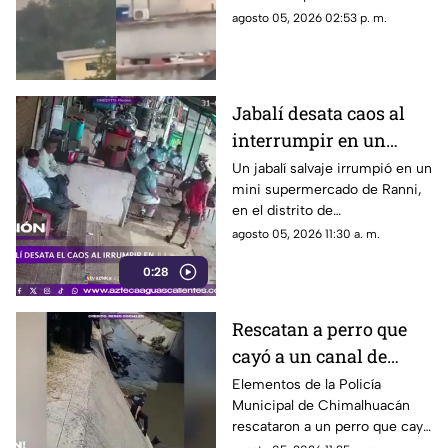
fábrica
alcantarillas; el momento
agosto 05, 2026 02:53 p. m.
quedó captado en video
Jabalí desata caos al
interrumpir en un
comercio y embiste a
Un jabalí salvaje irrumpió en un
mini supermercado de Ranni,
un hombre
en el distrito de
Pathanamthitta, Kerala, India,
agosto 05, 2026 11:30 a. m.
la mañana del 5 de julio de
0:28
2026, cuando la propietaria
apenas abría el negocio
Rescatan a perro que
cayó a un canal de
aguas negras en
Elementos de la Policía
Municipal de Chimalhuacán
Chimalhuacán
rescataron a un perro que cayó
a un canal de aguas negras,