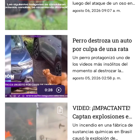
luego del ataque de un oso en
devorados por un oso
el distrito de Kanker en India;
agosto 06, 2026 09:07 a. m.
el momento quedó captado en
video
Perro destroza un auto
por culpa de una rata
Un perro protagonizó uno de
los videos más insólitos del
momento al destrozar la
defensa de un automóvil con
agosto 05, 2026 02:58 p. m.
un solo objetivo: atrapar a una
0:28
rata que se había escondido
dentro del vehículo
VIDEO: ¡IMPACTANTE!
Captan explosiones en
alcantarillas tras el
Un incendio en una fábrica de
sustancias químicas en Brasil
incendio en una
causó la explosión de