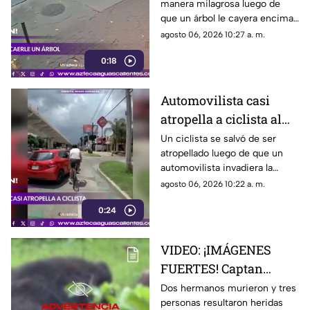
manera milagrosa luego de
que un árbol le cayera encima
durante una fuerte tormenta
agosto 06, 2026 10:27 a. m.
registrada en Río de Janeiro
0:18
Automovilista casi
atropella a ciclista al
invadir el carril de la
Un ciclista se salvó de ser
atropellado luego de que un
ciclovía en Guadalajara
automovilista invadiera la
ciclovía al girar a la derecha sin
agosto 06, 2026 10:22 a. m.
tomar las precauciones
0:24
necesarias, en Guadalajara,
Jalisco
VIDEO: ¡IMÁGENES
FUERTES! Captan
momento en el que dos
Dos hermanos murieron y tres
personas resultaron heridas
hermanos son