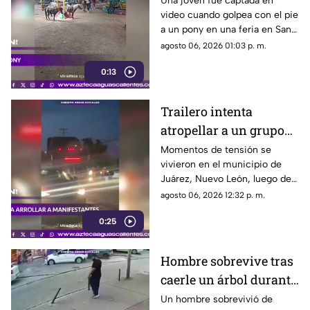
Una joven fue captada en
video cuando golpea con el pie
a un pony durante una
a un pony en una feria en San
feria
Luis Potosí; el hecho ha
agosto 06, 2026 01:03 p. m.
causado reacciones en redes
0:13
sociales
Trailero intenta
atropellar a un grupo
de personas y choca
Momentos de tensión se
vivieron en el municipio de
varios vehículos
Juárez, Nuevo León, luego de
que un trailero presuntamente
agosto 06, 2026 12:32 p. m.
intentara arrollar a vecinos que
0:25
bloqueaban la avenida San
Roque, en el cuarto sector de
Montecristal
Hombre sobrevive tras
caerle un árbol durante
tormenta
Un hombre sobrevivió de