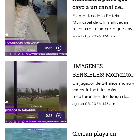
cayó a un canal de
aguas negras en
Elementos de la Policía
Municipal de Chimalhuacán
Chimalhuacán
rescataron a un perro que cayó
a un canal de aguas negras,
agosto 05, 2026 11:25 a. m.
luego de un operativo para
0:35
ponerlo a salvo
¡IMÁGENES
SENSIBLES! Momento
en el que rayo cae
Un jugador de 24 años murió y
varios futbolistas más
durante partido de
resultaron heridos luego de
fútbol y mata a jugador
que un rayo impactara el
agosto 05, 2026 11:13 a. m.
campo durante un partido de
0:18
futbol en la provincia de
Narathiwat, Tailandia
Cierran playa en