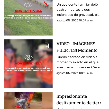
brutal accidente
Un accidente familiar dejó
cuatro muertos y dos
familiar que dejó 4
lesionados de gravedad; el
muertos y 2 lesionados
momento quedó captado en
agosto 05, 2026 10:07 a. m.
video por una cámara de
videovigilancia
VIDEO: ¡IMÁGENES
FUERTES! Momento
exacto en el que
Quedó captado en video el
momento exacto en el que
asesinan a influencer
asesinan al influencer César
César Gastélum
Gastélum durante una
agosto 05, 2026 08:51 a. m.
durante transmisión
transmisión en vivo
en vivo
Impresionante
deslizamiento de tierra