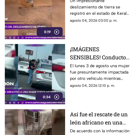
en India durante
Un impresionante
deslizamiento de tierra se
intensas lluvias
registró en el estado de Kerala,
monzónicas
India, donde las intensas
agosto 04, 2026 03:00 p. m.
lluvias monzónicas continúan
0:19
provocando emergencias y
elevando el riesgo de
derrumbes
¡IMÁGENES
SENSIBLES! Conductor
arrastró a una mujer
El lunes 3 de agosto una mujer
fue presuntamente impactada
varios metros tras
por otro vehículo mientras
accidente en Monterrey
circulaba sobre el paso elevado
agosto 04, 2026 12:10 p. m.
de las avenidas Fidel Velázquez
0:34
y Bernardo Reyes, en
Monterrey.
Así fue el rescate de un
león africano en una
casa abandonada en
De acuerdo con la información