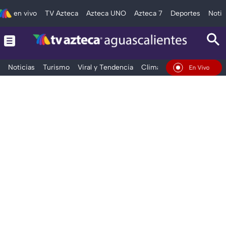
en vivo
TV Azteca
Azteca UNO
Azteca 7
Deportes
Notic
Noticias
Turismo
Viral y Tendencia
Clima
Deportes
Espec
En Vivo