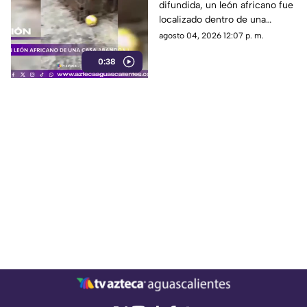
difundida, un león africano fue
Tamaulipas
localizado dentro de una
vivienda abandonada en
agosto 04, 2026 12:07 p. m.
Matamoros, Tamaulipas,
0:38
durante la madrugada del lunes
3 de agosto de 2026