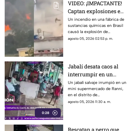
VIDEO: ¡IMPACTANTE!
Captan explosiones en
alcantarillas tras el
Un incendio en una fábrica de
sustancias químicas en Brasil
incendio en una
causó la explosión de
fábrica
alcantarillas; el momento
agosto 05, 2026 02:53 p. m.
quedó captado en video
Jabalí desata caos al
interrumpir en un
comercio y embiste a
Un jabalí salvaje irrumpió en un
mini supermercado de Ranni,
un hombre
en el distrito de
Pathanamthitta, Kerala, India,
agosto 05, 2026 11:30 a. m.
la mañana del 5 de julio de
0:28
2026, cuando la propietaria
apenas abría el negocio
Rescatan a perro que