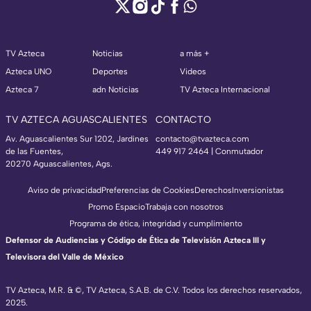
TV Azteca
Noticias
a más +
Azteca UNO
Deportes
Videos
Azteca 7
adn Noticias
TV Azteca Internacional
TV AZTECA AGUASCALIENTES
CONTACTO
Av. Aguascalientes Sur 1202, Jardines
contacto@tvazteca.com
de las Fuentes,
449 917 2464 | Conmutador
20270 Aguascalientes, Ags.
Aviso de privacidad
Preferencias de Cookies
Derechos
Inversionistas
Promo Espacio
Trabaja con nosotros
Programa de ética, integridad y cumplimiento
Defensor de Audiencias y Código de Ética de Televisión Azteca III y
Televisora del Valle de México
TV Azteca, M.R. & ©, TV Azteca, S.A.B. de C.V. Todos los derechos reservados,
2025.