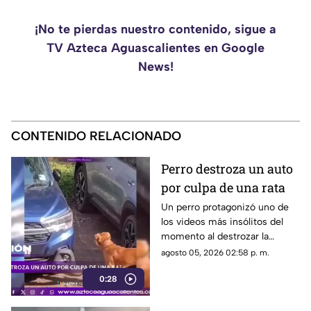
¡No te pierdas nuestro contenido, sigue a
TV Azteca Aguascalientes en Google
News!
CONTENIDO RELACIONADO
Perro destroza un auto
por culpa de una rata
Un perro protagonizó uno de
los videos más insólitos del
momento al destrozar la
defensa de un automóvil con
agosto 05, 2026 02:58 p. m.
un solo objetivo: atrapar a una
0:28
rata que se había escondido
dentro del vehículo