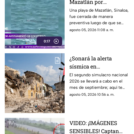
Mazatlán por
avistamiento de
Una playa de Mazatlán, Sinaloa,
fue cerrada de manera
cocodrilo
preventiva luego de que se
reportara el avistamiento de un
agosto 05, 2026 11:08 a. m.
cocodrilo en la zona, lo que
0:17
movilizó a los cuerpos de
emergencia
¿Sonará la alerta
sísmica en
Aguascalientes? Fecha
El segundo simulacro nacional
2026 se llevará a cabo en el
para el segundo
mes de septiembre; aquí te
simulacro nacional
contamos más sobre la fecha y
agosto 05, 2026 10:56 a. m.
2026
si sonará la alerta sísmica en
Aguascalientes
VIDEO: ¡IMÁGENES
SENSIBLES! Captan