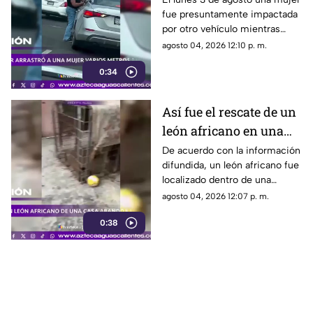
fue presuntamente impactada
varios metros tras
por otro vehículo mientras
accidente en Monterrey
circulaba sobre el paso elevado
agosto 04, 2026 12:10 p. m.
de las avenidas Fidel Velázquez
0:34
y Bernardo Reyes, en
Monterrey.
Así fue el rescate de un
león africano en una
casa abandonada en
De acuerdo con la información
difundida, un león africano fue
Tamaulipas
localizado dentro de una
vivienda abandonada en
agosto 04, 2026 12:07 p. m.
Matamoros, Tamaulipas,
0:38
durante la madrugada del lunes
3 de agosto de 2026