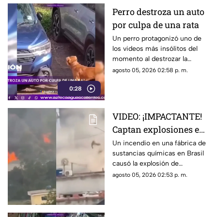
Perro destroza un auto
por culpa de una rata
Un perro protagonizó uno de
los videos más insólitos del
momento al destrozar la
defensa de un automóvil con
agosto 05, 2026 02:58 p. m.
un solo objetivo: atrapar a una
0:28
rata que se había escondido
dentro del vehículo
VIDEO: ¡IMPACTANTE!
Captan explosiones en
alcantarillas tras el
Un incendio en una fábrica de
sustancias químicas en Brasil
incendio en una
causó la explosión de
fábrica
alcantarillas; el momento
agosto 05, 2026 02:53 p. m.
quedó captado en video