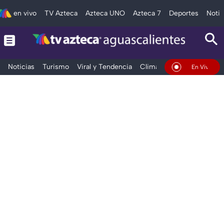
en vivo
TV Azteca
Azteca UNO
Azteca 7
Deportes
Notic
Noticias
Turismo
Viral y Tendencia
Clima
Deportes
Espec
En Vivo