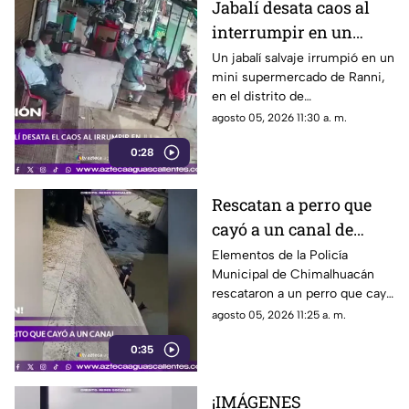
Jabalí desata caos al
interrumpir en un
comercio y embiste a
Un jabalí salvaje irrumpió en un
mini supermercado de Ranni,
un hombre
en el distrito de
Pathanamthitta, Kerala, India,
agosto 05, 2026 11:30 a. m.
la mañana del 5 de julio de
0:28
2026, cuando la propietaria
apenas abría el negocio
Rescatan a perro que
cayó a un canal de
aguas negras en
Elementos de la Policía
Municipal de Chimalhuacán
Chimalhuacán
rescataron a un perro que cayó
a un canal de aguas negras,
agosto 05, 2026 11:25 a. m.
luego de un operativo para
0:35
ponerlo a salvo
¡IMÁGENES