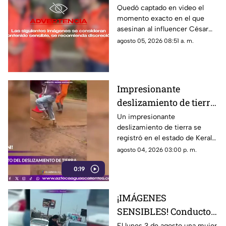
exacto en el que
Quedó captado en video el
momento exacto en el que
asesinan a influencer
asesinan al influencer César
César Gastélum
Gastélum durante una
agosto 05, 2026 08:51 a. m.
durante transmisión
transmisión en vivo
en vivo
Impresionante
deslizamiento de tierra
en India durante
Un impresionante
deslizamiento de tierra se
intensas lluvias
registró en el estado de Kerala,
monzónicas
India, donde las intensas
agosto 04, 2026 03:00 p. m.
lluvias monzónicas continúan
0:19
provocando emergencias y
elevando el riesgo de
derrumbes
¡IMÁGENES
SENSIBLES! Conductor
arrastró a una mujer
El lunes 3 de agosto una mujer