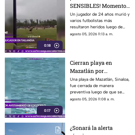
SENSIBLES! Momento
en el que rayo cae
Un jugador de 24 años murió y
varios futbolistas más
durante partido de
resultaron heridos luego de
fútbol y mata a jugador
que un rayo impactara el
agosto 05, 2026 11:13 a. m.
campo durante un partido de
0:18
futbol en la provincia de
Narathiwat, Tailandia
Cierran playa en
Mazatlán por
avistamiento de
Una playa de Mazatlán, Sinaloa,
fue cerrada de manera
cocodrilo
preventiva luego de que se
reportara el avistamiento de un
agosto 05, 2026 11:08 a. m.
cocodrilo en la zona, lo que
0:17
movilizó a los cuerpos de
emergencia
¿Sonará la alerta