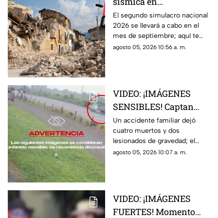
sísmica en
Aguascalientes? Fecha
El segundo simulacro nacional
2026 se llevará a cabo en el
para el segundo
mes de septiembre; aquí te
simulacro nacional
contamos más sobre la fecha y
agosto 05, 2026 10:56 a. m.
2026
si sonará la alerta sísmica en
Aguascalientes
VIDEO: ¡IMÁGENES
SENSIBLES! Captan
brutal accidente
Un accidente familiar dejó
cuatro muertos y dos
familiar que dejó 4
lesionados de gravedad; el
muertos y 2 lesionados
momento quedó captado en
agosto 05, 2026 10:07 a. m.
video por una cámara de
videovigilancia
VIDEO: ¡IMÁGENES
FUERTES! Momento