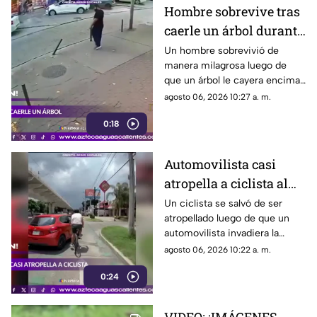
Montecristal
Hombre sobrevive tras
caerle un árbol durante
tormenta
Un hombre sobrevivió de
manera milagrosa luego de
que un árbol le cayera encima
durante una fuerte tormenta
agosto 06, 2026 10:27 a. m.
registrada en Río de Janeiro
0:18
Automovilista casi
atropella a ciclista al
invadir el carril de la
Un ciclista se salvó de ser
atropellado luego de que un
ciclovía en Guadalajara
automovilista invadiera la
ciclovía al girar a la derecha sin
agosto 06, 2026 10:22 a. m.
tomar las precauciones
0:24
necesarias, en Guadalajara,
Jalisco