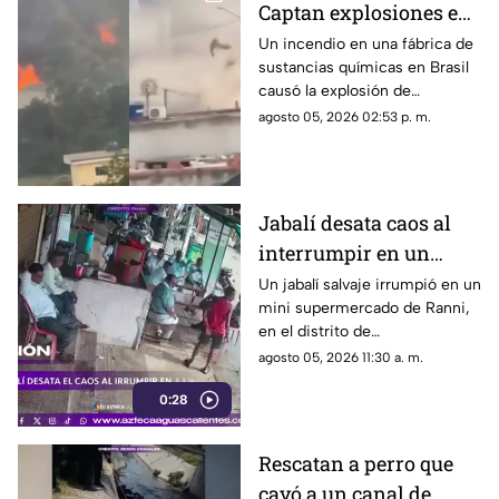
Captan explosiones en
alcantarillas tras el
Un incendio en una fábrica de
sustancias químicas en Brasil
incendio en una
causó la explosión de
fábrica
alcantarillas; el momento
agosto 05, 2026 02:53 p. m.
quedó captado en video
Jabalí desata caos al
interrumpir en un
comercio y embiste a
Un jabalí salvaje irrumpió en un
mini supermercado de Ranni,
un hombre
en el distrito de
Pathanamthitta, Kerala, India,
agosto 05, 2026 11:30 a. m.
la mañana del 5 de julio de
0:28
2026, cuando la propietaria
apenas abría el negocio
Rescatan a perro que
cayó a un canal de