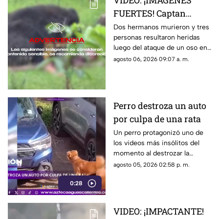
VIDEO: ¡IMÁGENES
FUERTES! Captan
momento en el que dos
Dos hermanos murieron y tres
personas resultaron heridas
hermanos son
luego del ataque de un oso en
devorados por un oso
el distrito de Kanker en India;
agosto 06, 2026 09:07 a. m.
el momento quedó captado en
video
Perro destroza un auto
por culpa de una rata
Un perro protagonizó uno de
los videos más insólitos del
momento al destrozar la
defensa de un automóvil con
agosto 05, 2026 02:58 p. m.
un solo objetivo: atrapar a una
0:28
rata que se había escondido
dentro del vehículo
VIDEO: ¡IMPACTANTE!