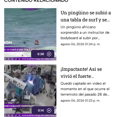
CONTENIDO RELACIONADO
Un pingüino se subió a
una tabla de surf y se
viraliza
Un pingüino africano
sorprendió a un instructor de
bodyboard al subir por
iniciativa propia a su tabla y
agosto 06, 2026 01:34 p. m.
disfrutar de las olas en
0:38
Witsand Beach, cerca de
Ciudad del Cabo, Sudáfrica
¡Impactante! Así se
vivió el fuerte
terremoto en el
Quedó captado en video el
momento en el que ocurre el
quirófano de un
terremoto del pasado 28 de
hospital
julio en Japón al interior de un
agosto 06, 2026 01:23 p. m.
hospital; aquí los detalles
0:14