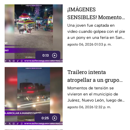
¡IMÁGENES
SENSIBLES! Momento
en el que mujer golpea
Una joven fue captada en
video cuando golpea con el pie
a un pony durante una
a un pony en una feria en San
feria
Luis Potosí; el hecho ha
agosto 06, 2026 01:03 p. m.
causado reacciones en redes
0:13
sociales
Trailero intenta
atropellar a un grupo
de personas y choca
Momentos de tensión se
vivieron en el municipio de
varios vehículos
Juárez, Nuevo León, luego de
que un trailero presuntamente
agosto 06, 2026 12:32 p. m.
intentara arrollar a vecinos que
0:25
bloqueaban la avenida San
Roque, en el cuarto sector de