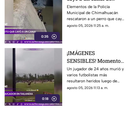
aguas negras en
Elementos de la Policía
Municipal de Chimalhuacán
Chimalhuacán
rescataron a un perro que cayó
a un canal de aguas negras,
agosto 05, 2026 11:25 a. m.
luego de un operativo para
0:35
ponerlo a salvo
¡IMÁGENES
SENSIBLES! Momento
en el que rayo cae
Un jugador de 24 años murió y
varios futbolistas más
durante partido de
resultaron heridos luego de
fútbol y mata a jugador
que un rayo impactara el
agosto 05, 2026 11:13 a. m.
campo durante un partido de
0:18
futbol en la provincia de
Narathiwat, Tailandia