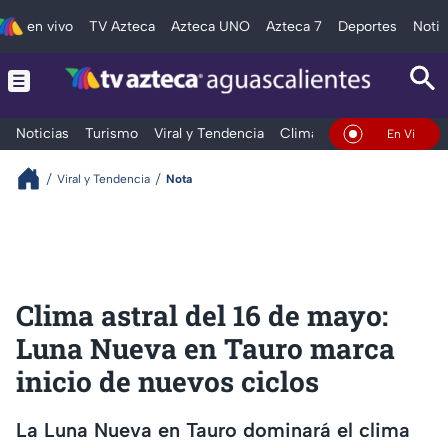
en vivo
TV Azteca
Azteca UNO
Azteca 7
Deportes
Notic
Noticias
Turismo
Viral y Tendencia
Clima
Deportes
Espec
En Vivo
Viral y Tendencia
Nota
Clima astral del 16 de mayo:
Luna Nueva en Tauro marca
inicio de nuevos ciclos
La Luna Nueva en Tauro dominará el clima