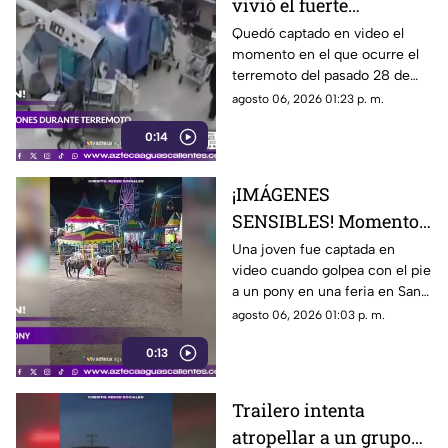
vivió el fuerte
terremoto en el
Quedó captado en video el
momento en el que ocurre el
quirófano de un
terremoto del pasado 28 de
hospital
julio en Japón al interior de un
agosto 06, 2026 01:23 p. m.
hospital; aquí los detalles
0:14
¡IMÁGENES
SENSIBLES! Momento
en el que mujer golpea
Una joven fue captada en
video cuando golpea con el pie
a un pony durante una
a un pony en una feria en San
feria
Luis Potosí; el hecho ha
agosto 06, 2026 01:03 p. m.
causado reacciones en redes
0:13
sociales
Trailero intenta
atropellar a un grupo