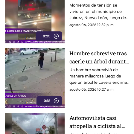
de personas y choca
Momentos de tensión se
vivieron en el municipio de
varios vehículos
Juárez, Nuevo León, luego de
que un trailero presuntamente
agosto 06, 2026 12:32 p. m.
intentara arrollar a vecinos que
0:25
bloqueaban la avenida San
Roque, en el cuarto sector de
Montecristal
Hombre sobrevive tras
caerle un árbol durante
tormenta
Un hombre sobrevivió de
manera milagrosa luego de
que un árbol le cayera encima
durante una fuerte tormenta
agosto 06, 2026 10:27 a. m.
registrada en Río de Janeiro
0:18
Automovilista casi
atropella a ciclista al