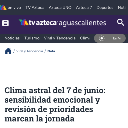
en vivo
TV Azteca
Azteca UNO
Azteca 7
Deportes
Notic
Noticias
Turismo
Viral y Tendencia
Clima
Deportes
Espec
En Vivo
Viral y Tendencia
Nota
Clima astral del 7 de junio:
sensibilidad emocional y
revisión de prioridades
marcan la jornada