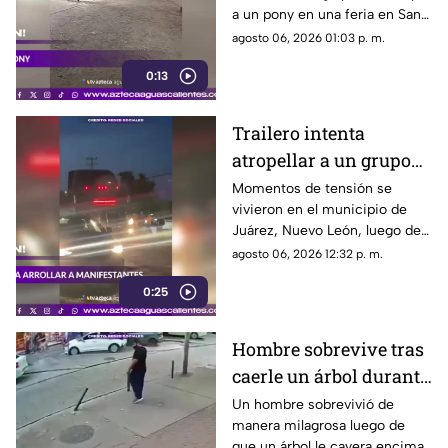
a un pony en una feria en San
feria
Luis Potosí; el hecho ha
agosto 06, 2026 01:03 p. m.
causado reacciones en redes
0:13
sociales
Trailero intenta
atropellar a un grupo
de personas y choca
Momentos de tensión se
vivieron en el municipio de
varios vehículos
Juárez, Nuevo León, luego de
que un trailero presuntamente
agosto 06, 2026 12:32 p. m.
intentara arrollar a vecinos que
0:25
bloqueaban la avenida San
Roque, en el cuarto sector de
Montecristal
Hombre sobrevive tras
caerle un árbol durante
tormenta
Un hombre sobrevivió de
manera milagrosa luego de
que un árbol le cayera encima