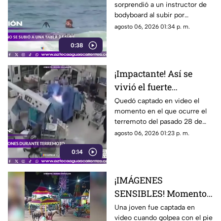
sorprendió a un instructor de
bodyboard al subir por
iniciativa propia a su tabla y
agosto 06, 2026 01:34 p. m.
disfrutar de las olas en
0:38
Witsand Beach, cerca de
Ciudad del Cabo, Sudáfrica
¡Impactante! Así se
vivió el fuerte
terremoto en el
Quedó captado en video el
momento en el que ocurre el
quirófano de un
terremoto del pasado 28 de
hospital
julio en Japón al interior de un
agosto 06, 2026 01:23 p. m.
hospital; aquí los detalles
0:14
¡IMÁGENES
SENSIBLES! Momento
en el que mujer golpea
Una joven fue captada en
video cuando golpea con el pie
a un pony durante una