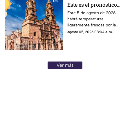
Este es el pronóstico
del clima en
Este 5 de agosto de 2026
habrá temperaturas
Aguascalientes hoy 4
ligeramente frescas por la
de agosto
mañana y calor en el día; el
agosto 05, 2026 08:04 a. m.
clima de hoy en
Aguascalientes NO tiene
pronóstico de lluvia
Ver más