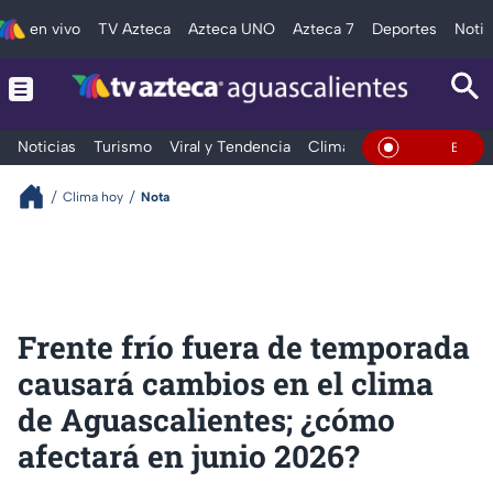
en vivo
TV Azteca
Azteca UNO
Azteca 7
Deportes
Notic
Noticias
Turismo
Viral y Tendencia
Clima
Deportes
Espec
En Vivo
Clima hoy
Nota
Frente frío fuera de temporada
causará cambios en el clima
de Aguascalientes; ¿cómo
afectará en junio 2026?