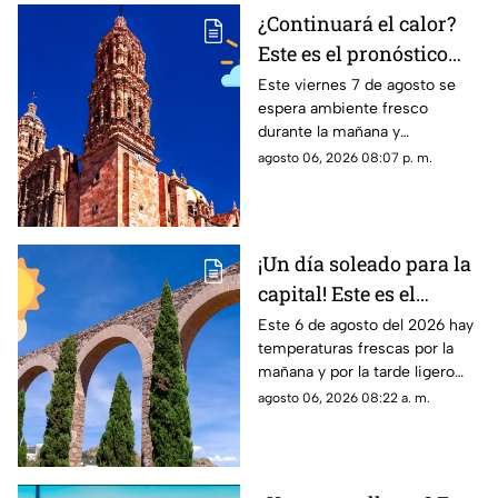
¿Continuará el calor?
Este es el pronóstico
del clima en Zacatecas
Este viernes 7 de agosto se
espera ambiente fresco
HOY viernes 7 de
durante la mañana y
agosto
temperaturas cálidas por la
agosto 06, 2026 08:07 p. m.
tarde; el clima en Zacatecas
hoy no prevé lluvias en la
capital
¡Un día soleado para la
capital! Este es el
pronóstico del clima en
Este 6 de agosto del 2026 hay
temperaturas frescas por la
Zacatecas HOY jueves 6
mañana y por la tarde ligero
de agosto
calor; el clima de hoy en
agosto 06, 2026 08:22 a. m.
Zacatecas NO tiene pronóstico
de lluvias