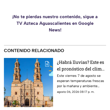
¡No te pierdas nuestro contenido, sigue a
TV Azteca Aguascalientes en Google
News!
CONTENIDO RELACIONADO
¿Habrá lluvias? Este es
el pronóstico del clima
en Aguascalientes HOY
Este viernes 7 de agosto se
esperan temperaturas frescas
viernes 7 de agosto
por la mañana y ambiente
templado a cálido por la tarde;
agosto 06, 2026 08:17 p. m.
el clima en Aguascalientes
mantiene pronóstico de lluvias