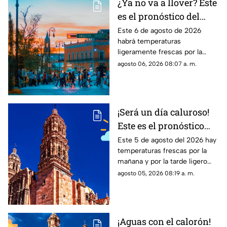
¿Ya no va a llover? Este
es el pronóstico del
clima en
Este 6 de agosto de 2026
habrá temperaturas
Aguascalientes hoy 6
ligeramente frescas por la
de agosto
mañana y calor en el día; el
agosto 06, 2026 08:07 a. m.
clima de hoy en
Aguascalientes SÍ tiene
pronóstico de lluvia
¡Será un día caluroso!
Este es el pronóstico
del clima en Zacatecas
Este 5 de agosto del 2026 hay
temperaturas frescas por la
HOY miércoles 5 de
mañana y por la tarde ligero
agosto
calor; el clima de hoy en
agosto 05, 2026 08:19 a. m.
Zacatecas NO tiene pronóstico
de lluvias
¡Aguas con el calorón!