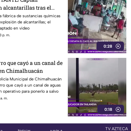
 alcantarillas tras el
na fábrica
a fábrica de sustancias químicas
xplosión de alcantarillas; el
ptado en video
3 p. m.
0:28
ro que cayó a un canal de
 en Chimalhuacán
olicía Municipal de Chimalhuacán
rro que cayó a un canal de aguas
n operativo para ponerlo a salvo
a. m.
0:18
TV AZTECA
ca
Noticias
a más +