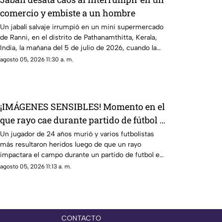
comercio y embiste a un hombre
Un jabalí salvaje irrumpió en un mini supermercado
de Ranni, en el distrito de Pathanamthitta, Kerala,
India, la mañana del 5 de julio de 2026, cuando la
propietaria apenas abría el negocio
agosto 05, 2026 11:30 a. m.
¡IMÁGENES SENSIBLES! Momento en el
que rayo cae durante partido de fútbol y
mata a jugador
Un jugador de 24 años murió y varios futbolistas
más resultaron heridos luego de que un rayo
impactara el campo durante un partido de futbol en
la provincia de Narathiwat, Tailandia
agosto 05, 2026 11:13 a. m.
CONTACTO