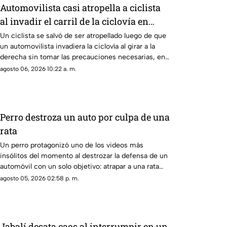
Automovilista casi atropella a ciclista
al invadir el carril de la ciclovía en
Guadalajara
Un ciclista se salvó de ser atropellado luego de que
un automovilista invadiera la ciclovía al girar a la
derecha sin tomar las precauciones necesarias, en
Guadalajara, Jalisco
agosto 06, 2026 10:22 a. m.
Perro destroza un auto por culpa de una
rata
Un perro protagonizó uno de los videos más
insólitos del momento al destrozar la defensa de un
automóvil con un solo objetivo: atrapar a una rata
que se había escondido dentro del vehículo
agosto 05, 2026 02:58 p. m.
Jabalí desata caos al interrumpir en un