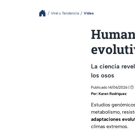
Viral y Tendencia
Video
Humano
evolut
La ciencia reve
los osos
Publicado 14/06/2026 | 🕑 
Por:
Karen Rodríguez
Estudios genómico
metabolismo, resist
adaptaciones evolu
climas extremos.