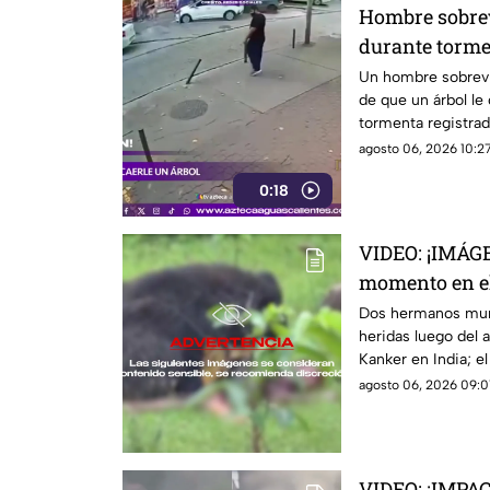
Hombre sobrev
durante torm
Un hombre sobrevi
de que un árbol le
tormenta registrad
agosto 06, 2026 10:27
0:18
VIDEO: ¡IMÁG
momento en e
devorados por
Dos hermanos muri
heridas luego del a
Kanker en India; 
video
agosto 06, 2026 09:0
VIDEO: ¡IMPA