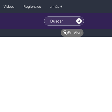
Regionales
Videos
a más +
En Vivo