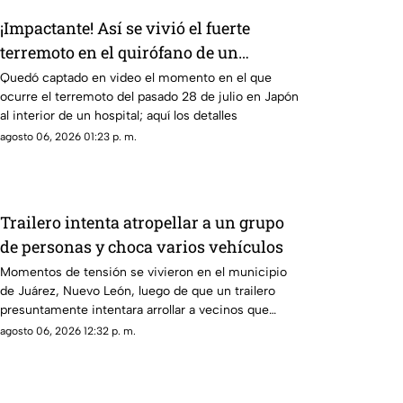
¡Impactante! Así se vivió el fuerte
terremoto en el quirófano de un
hospital
Quedó captado en video el momento en el que
ocurre el terremoto del pasado 28 de julio en Japón
al interior de un hospital; aquí los detalles
agosto 06, 2026 01:23 p. m.
Trailero intenta atropellar a un grupo
de personas y choca varios vehículos
Momentos de tensión se vivieron en el municipio
de Juárez, Nuevo León, luego de que un trailero
presuntamente intentara arrollar a vecinos que
bloqueaban la avenida San Roque, en el cuarto
agosto 06, 2026 12:32 p. m.
sector de Montecristal