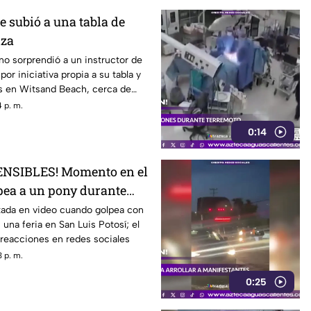
 subió a una tabla de
iza
no sorprendió a un instructor de
por iniciativa propia a su tabla y
las en Witsand Beach, cerca de
Sudáfrica
 p. m.
0:14
NSIBLES! Momento en el
pea a un pony durante
tada en video cuando golpea con
 una feria en San Luis Potosí; el
reacciones en redes sociales
 p. m.
0:25