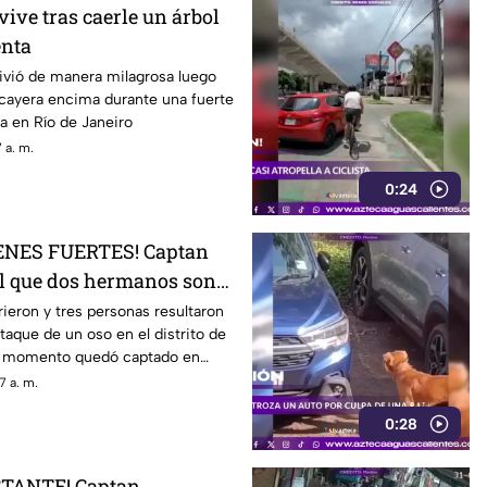
ive tras caerle un árbol
enta
vió de manera milagrosa luego
 cayera encima durante una fuerte
a en Río de Janeiro
 a. m.
0:24
ENES FUERTES! Captan
l que dos hermanos son
 un oso
eron y tres personas resultaron
taque de un oso en el distrito de
el momento quedó captado en
7 a. m.
0:28
CTANTE! Captan