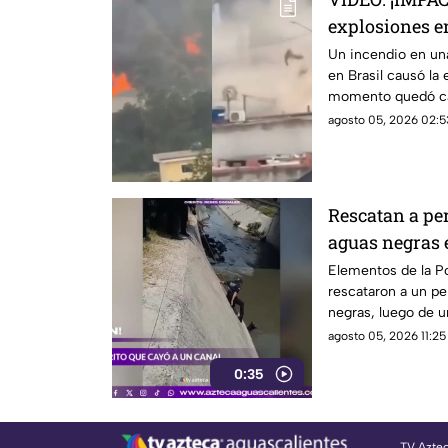
explosiones en
incendio en u
Un incendio en un
en Brasil causó la e
momento quedó ca
agosto 05, 2026 02:5
Rescatan a per
aguas negras
Elementos de la P
rescataron a un pe
negras, luego de u
agosto 05, 2026 11:25 
0:35
TV Azte