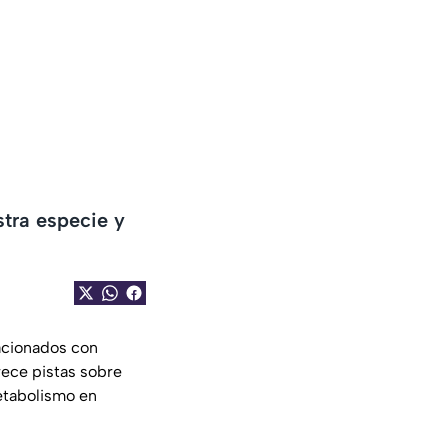
stra especie y
acionados con
rece pistas sobre
etabolismo en