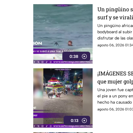
Un pingüino se
surf y se viral
Un pingüino africa
bodyboard al subir 
disfrutar de las o
Ciudad del Cabo, 
agosto 06, 2026 01:34
0:38
¡IMÁGENES SE
que mujer gol
una feria
Una joven fue cap
el pie a un pony en
hecho ha causado 
agosto 06, 2026 01:03
0:13