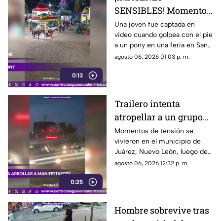
SENSIBLES! Momento
en el que mujer golpea
Una joven fue captada en
video cuando golpea con el pie
a un pony durante una
a un pony en una feria en San
feria
Luis Potosí; el hecho ha
agosto 06, 2026 01:03 p. m.
causado reacciones en redes
0:13
sociales
Trailero intenta
atropellar a un grupo
de personas y choca
Momentos de tensión se
vivieron en el municipio de
varios vehículos
Juárez, Nuevo León, luego de
que un trailero presuntamente
agosto 06, 2026 12:32 p. m.
intentara arrollar a vecinos que
0:25
bloqueaban la avenida San
Roque, en el cuarto sector de
Montecristal
Hombre sobrevive tras