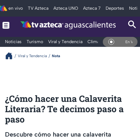
en vivo
TV Azteca
Azteca UNO
Azteca 7
Deportes
Notic
Noticias
Turismo
Viral y Tendencia
Clima
Deportes
Espec
En Vivo
Viral y Tendencia
Nota
¿Cómo hacer una Calaverita
Literaria? Te decimos paso a
paso
Descubre cómo hacer una calaverita