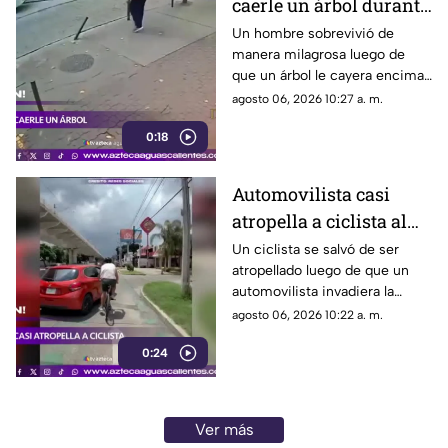
caerle un árbol durante
tormenta
Un hombre sobrevivió de
manera milagrosa luego de
que un árbol le cayera encima
durante una fuerte tormenta
agosto 06, 2026 10:27 a. m.
registrada en Río de Janeiro
0:18
Automovilista casi
atropella a ciclista al
invadir el carril de la
Un ciclista se salvó de ser
atropellado luego de que un
ciclovía en Guadalajara
automovilista invadiera la
ciclovía al girar a la derecha sin
agosto 06, 2026 10:22 a. m.
tomar las precauciones
0:24
necesarias, en Guadalajara,
Jalisco
Ver más