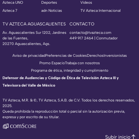
Azteca UNO
Deportes
Videos
Azteca 7
adn Noticias
TV Azteca Internacional
TV AZTECA AGUASCALIENTES
CONTACTO
Av. Aguascalientes Sur 1202, Jardines
contacto@tvazteca.com
de las Fuentes,
449 917 2464 | Conmutador
20270 Aguascalientes, Ags.
Aviso de privacidad
Preferencias de Cookies
Derechos
Inversionistas
Promo Espacio
Trabaja con nosotros
Programa de ética, integridad y cumplimiento
Defensor de Audiencias y Código de Ética de Televisión Azteca III y
Televisora del Valle de México
TV Azteca, M.R. & ©, TV Azteca, S.A.B. de C.V. Todos los derechos reservados,
2025.
Queda prohibida la reproducción total o parcial sin la autorización previa,
expresa y por escrito de su titular.
Subir inicio