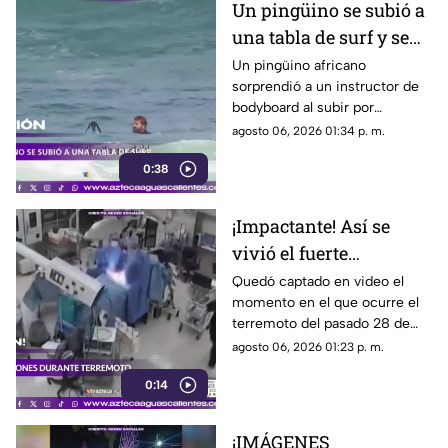
Un pingüino se subió a
una tabla de surf y se
viraliza
Un pingüino africano
sorprendió a un instructor de
bodyboard al subir por
iniciativa propia a su tabla y
agosto 06, 2026 01:34 p. m.
disfrutar de las olas en
0:38
Witsand Beach, cerca de
Ciudad del Cabo, Sudáfrica
¡Impactante! Así se
vivió el fuerte
terremoto en el
Quedó captado en video el
momento en el que ocurre el
quirófano de un
terremoto del pasado 28 de
hospital
julio en Japón al interior de un
agosto 06, 2026 01:23 p. m.
hospital; aquí los detalles
0:14
¡IMÁGENES