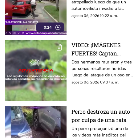
atropellado luego de que un
ciclovía en Guadalajara
automovilista invadiera la
ciclovía al girar a la derecha sin
agosto 06, 2026 10:22 a. m.
tomar las precauciones
0:24
necesarias, en Guadalajara,
Jalisco
VIDEO: ¡IMÁGENES
FUERTES! Captan
momento en el que dos
Dos hermanos murieron y tres
personas resultaron heridas
hermanos son
luego del ataque de un oso en
devorados por un oso
el distrito de Kanker en India;
agosto 06, 2026 09:07 a. m.
el momento quedó captado en
video
Perro destroza un auto
por culpa de una rata
Un perro protagonizó uno de
los videos más insólitos del