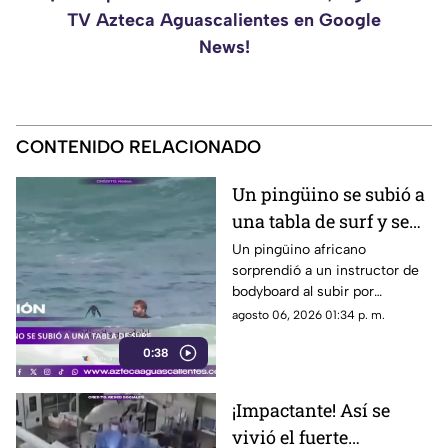
TV Azteca Aguascalientes en Google
News!
CONTENIDO RELACIONADO
Un pingüino se subió a
una tabla de surf y se
viraliza
Un pingüino africano
sorprendió a un instructor de
bodyboard al subir por
iniciativa propia a su tabla y
agosto 06, 2026 01:34 p. m.
disfrutar de las olas en
0:38
Witsand Beach, cerca de
Ciudad del Cabo, Sudáfrica
¡Impactante! Así se
vivió el fuerte