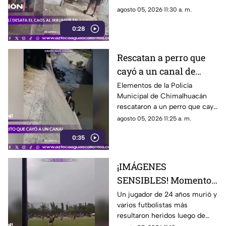
Pathanamthitta, Kerala, India,
agosto 05, 2026 11:30 a. m.
la mañana del 5 de julio de
0:28
2026, cuando la propietaria
apenas abría el negocio
Rescatan a perro que
cayó a un canal de
aguas negras en
Elementos de la Policía
Municipal de Chimalhuacán
Chimalhuacán
rescataron a un perro que cayó
a un canal de aguas negras,
agosto 05, 2026 11:25 a. m.
luego de un operativo para
0:35
ponerlo a salvo
¡IMÁGENES
SENSIBLES! Momento
en el que rayo cae
Un jugador de 24 años murió y
varios futbolistas más
durante partido de
resultaron heridos luego de
fútbol y mata a jugador