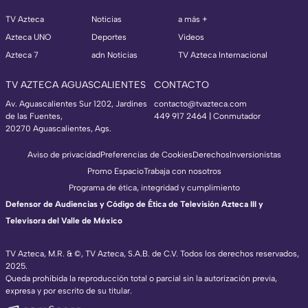
TV Azteca
Noticias
a más +
Azteca UNO
Deportes
Videos
Azteca 7
adn Noticias
TV Azteca Internacional
TV AZTECA AGUASCALIENTES
CONTACTO
Av. Aguascalientes Sur 1202, Jardines
contacto@tvazteca.com
de las Fuentes,
449 917 2464 | Conmutador
20270 Aguascalientes, Ags.
Aviso de privacidad
Preferencias de Cookies
Derechos
Inversionistas
Promo Espacio
Trabaja con nosotros
Programa de ética, integridad y cumplimiento
Defensor de Audiencias y Código de Ética de Televisión Azteca III y
Televisora del Valle de México
TV Azteca, M.R. & ©, TV Azteca, S.A.B. de C.V. Todos los derechos reservados,
2025.
Queda prohibida la reproducción total o parcial sin la autorización previa,
expresa y por escrito de su titular.