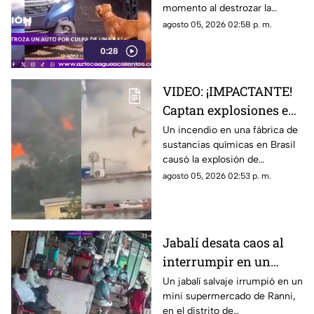
momento al destrozar la
defensa de un automóvil con
agosto 05, 2026 02:58 p. m.
un solo objetivo: atrapar a una
0:28
rata que se había escondido
dentro del vehículo
VIDEO: ¡IMPACTANTE!
Captan explosiones en
alcantarillas tras el
Un incendio en una fábrica de
sustancias químicas en Brasil
incendio en una
causó la explosión de
fábrica
alcantarillas; el momento
agosto 05, 2026 02:53 p. m.
quedó captado en video
Jabalí desata caos al
interrumpir en un
comercio y embiste a
Un jabalí salvaje irrumpió en un
mini supermercado de Ranni,
un hombre
en el distrito de