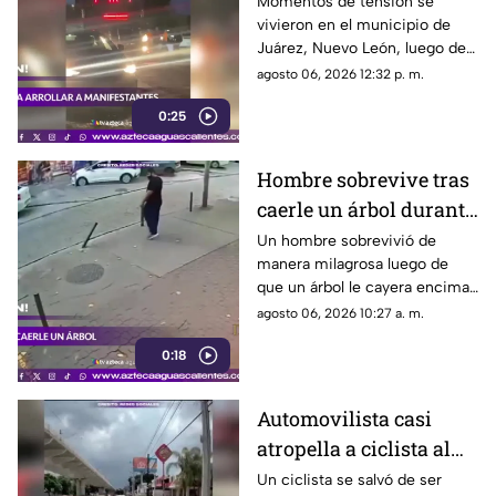
de personas y choca
Momentos de tensión se
vivieron en el municipio de
varios vehículos
Juárez, Nuevo León, luego de
que un trailero presuntamente
agosto 06, 2026 12:32 p. m.
intentara arrollar a vecinos que
0:25
bloqueaban la avenida San
Roque, en el cuarto sector de
Montecristal
Hombre sobrevive tras
caerle un árbol durante
tormenta
Un hombre sobrevivió de
manera milagrosa luego de
que un árbol le cayera encima
durante una fuerte tormenta
agosto 06, 2026 10:27 a. m.
registrada en Río de Janeiro
0:18
Automovilista casi
atropella a ciclista al
invadir el carril de la
Un ciclista se salvó de ser