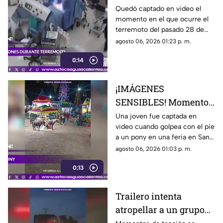
terremoto en el
Quedó captado en video el
momento en el que ocurre el
quirófano de un
terremoto del pasado 28 de
hospital
julio en Japón al interior de un
agosto 06, 2026 01:23 p. m.
hospital; aquí los detalles
0:14
¡IMÁGENES
SENSIBLES! Momento
en el que mujer golpea
Una joven fue captada en
video cuando golpea con el pie
a un pony durante una
a un pony en una feria en San
feria
Luis Potosí; el hecho ha
agosto 06, 2026 01:03 p. m.
causado reacciones en redes
0:13
sociales
Trailero intenta
atropellar a un grupo