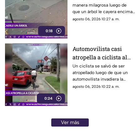
manera milagrosa luego de
que un árbol le cayera encima
durante una fuerte tormenta
agosto 06, 2026 10:27 a. m.
registrada en Río de Janeiro
0:18
Automovilista casi
atropella a ciclista al
invadir el carril de la
Un ciclista se salvó de ser
atropellado luego de que un
ciclovía en Guadalajara
automovilista invadiera la
ciclovía al girar a la derecha sin
agosto 06, 2026 10:22 a. m.
tomar las precauciones
0:24
necesarias, en Guadalajara,
Jalisco
Ver más