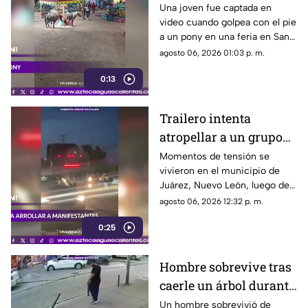
en el que mujer golpea
Una joven fue captada en
video cuando golpea con el pie
a un pony durante una
a un pony en una feria en San
feria
Luis Potosí; el hecho ha
agosto 06, 2026 01:03 p. m.
causado reacciones en redes
0:13
sociales
Trailero intenta
atropellar a un grupo
de personas y choca
Momentos de tensión se
vivieron en el municipio de
varios vehículos
Juárez, Nuevo León, luego de
que un trailero presuntamente
agosto 06, 2026 12:32 p. m.
intentara arrollar a vecinos que
0:25
bloqueaban la avenida San
Roque, en el cuarto sector de
Montecristal
Hombre sobrevive tras
caerle un árbol durante
tormenta
Un hombre sobrevivió de