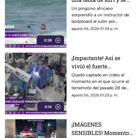
viraliza
Un pingüino africano
sorprendió a un instructor de
bodyboard al subir por
iniciativa propia a su tabla y
agosto 06, 2026 01:34 p. m.
disfrutar de las olas en
0:38
Witsand Beach, cerca de
Ciudad del Cabo, Sudáfrica
¡Impactante! Así se
vivió el fuerte
terremoto en el
Quedó captado en video el
momento en el que ocurre el
quirófano de un
terremoto del pasado 28 de
hospital
julio en Japón al interior de un
agosto 06, 2026 01:23 p. m.
hospital; aquí los detalles
0:14
¡IMÁGENES
SENSIBLES! Momento