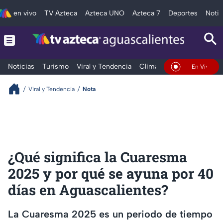
en vivo
TV Azteca
Azteca UNO
Azteca 7
Deportes
Notic
Noticias
Turismo
Viral y Tendencia
Clima
Deportes
Espec
En Vivo
Viral y Tendencia
Nota
¿Qué significa la Cuaresma
2025 y por qué se ayuna por 40
días en Aguascalientes?
La Cuaresma 2025 es un periodo de tiempo