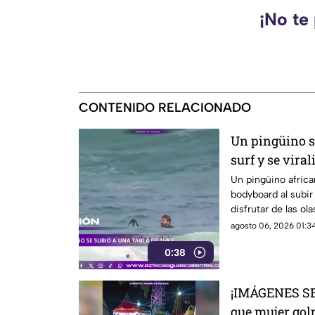
¡No te
CONTENIDO RELACIONADO
Un pingüino se
surf y se viral
Un pingüino africa
bodyboard al subir 
disfrutar de las o
Ciudad del Cabo, 
agosto 06, 2026 01:34
0:38
¡IMÁGENES SE
que mujer gol