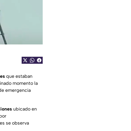
tes
que estaban
inado momento la
s de emergencia
siones
ubicado en
por
des se observa