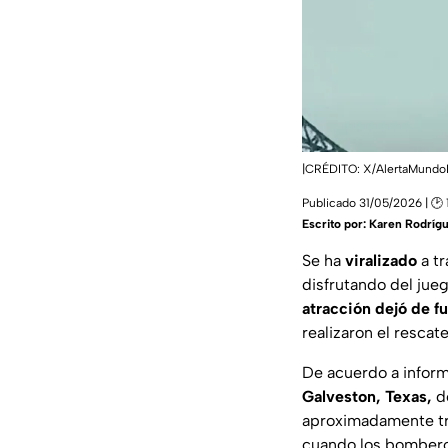
|CRÉDITO: X/AlertaMund
Publicado 31/05/2026 | 🕑 
Escrito por:
Karen Rodríg
Se ha
viralizado
a tr
disfrutando del ju
atracción dejó de f
realizaron el rescate
De acuerdo a inform
Galveston, Texas,
d
aproximadamente t
cuando los bomberos