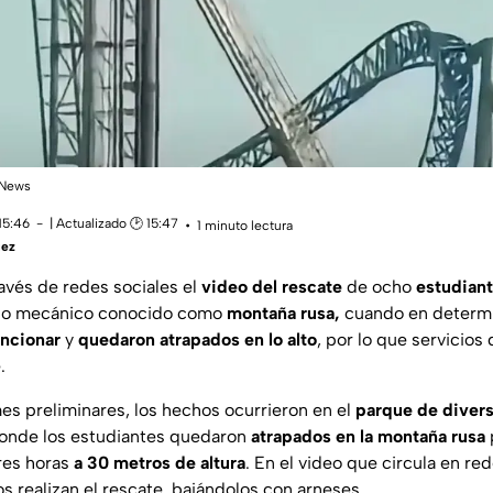
oNews
15:46
| Actualizado 🕑 15:47
1 minuto lectura
uez
avés de redes sociales el
video del rescate
de ocho
estudian
ego mecánico conocido como
montaña rusa,
cuando en determ
uncionar
y
quedaron atrapados en lo alto
, por lo que servicio
.
es preliminares, los hechos ocurrieron en el
parque de diver
onde los estudiantes quedaron
atrapados en la montaña rusa
res horas
a 30 metros de altura
. En el video que circula en re
 realizan el rescate, bajándolos con arneses.