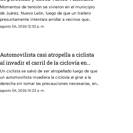
Momentos de tensión se vivieron en el municipio
de Juárez, Nuevo León, luego de que un trailero
presuntamente intentara arrollar a vecinos que
bloqueaban la avenida San Roque, en el cuarto
agosto 06, 2026 12:32 p. m.
sector de Montecristal
Automovilista casi atropella a ciclista
al invadir el carril de la ciclovía en
Guadalajara
Un ciclista se salvó de ser atropellado luego de que
un automovilista invadiera la ciclovía al girar a la
derecha sin tomar las precauciones necesarias, en
Guadalajara, Jalisco
agosto 06, 2026 10:22 a. m.