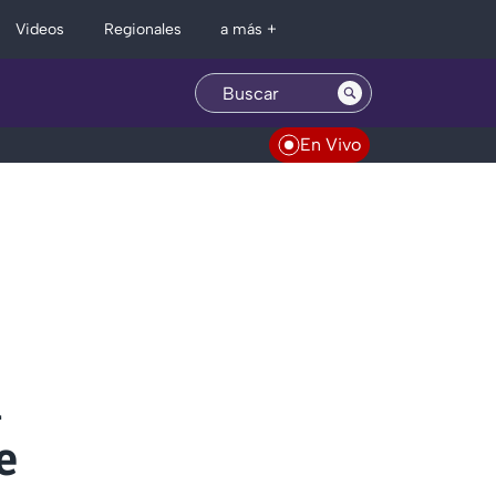
Regionales
Videos
a más +
En Vivo
n
e