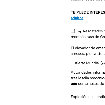
TE PUEDE INTERE
adultos
🇺🇸🎢 Rescatados o
montaña rusa de Gal
El elevador de emer
arneses.
pic.twitte
— Alerta Mundial 
Autoridades informa
tras la falla mecáni
uno
con arneses de 
Explosión e incendi