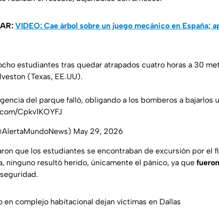
SAR:
VIDEO: Cae árbol sobre un juego mecánico en España; ap
cho estudiantes tras quedar atrapados cuatro horas a 30 met
veston (Texas, EE.UU).
gencia del parque falló, obligando a los bomberos a bajarlos 
r.com/Cpkv1KOYFJ
(@AlertaMundoNews)
May 29, 2026
ron que los estudiantes se encontraban de excursión por el fi
ca, ninguno resultó herido, únicamente el pánico, ya que
fuero
seguridad.
o en complejo habitacional dejan víctimas en Dallas