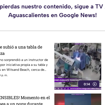
 pierdas nuestro contenido, sigue a TV
Aguascalientes en Google News!
 subió a una tabla de
iza
no sorprendió a un instructor de
por iniciativa propia a su tabla y
las en Witsand Beach, cerca de
Sudáfrica
 p. m.
0:14
NSIBLES! Momento en el
pea a un pony durante