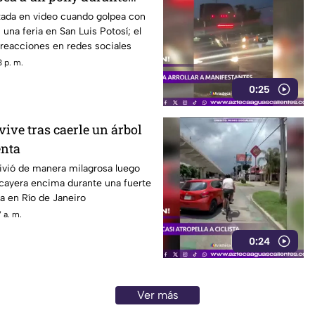
tada en video cuando golpea con
 una feria en San Luis Potosí; el
reacciones en redes sociales
 p. m.
0:25
ive tras caerle un árbol
enta
vió de manera milagrosa luego
 cayera encima durante una fuerte
a en Río de Janeiro
 a. m.
0:24
Ver más