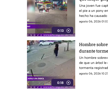
una feria
Una joven fue cap
el pie a un pony en
hecho ha causado 
agosto 06, 2026 01:03
0:13
Hombre sobrev
durante torm
Un hombre sobrevi
de que un árbol le
tormenta registrad
agosto 06, 2026 10:27
0:18