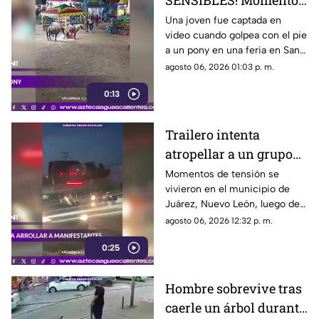
SENSIBLES! Momento
en el que mujer golpea
Una joven fue captada en
video cuando golpea con el pie
a un pony durante una
a un pony en una feria en San
feria
Luis Potosí; el hecho ha
agosto 06, 2026 01:03 p. m.
causado reacciones en redes
0:13
sociales
Trailero intenta
atropellar a un grupo
de personas y choca
Momentos de tensión se
vivieron en el municipio de
varios vehículos
Juárez, Nuevo León, luego de
que un trailero presuntamente
agosto 06, 2026 12:32 p. m.
intentara arrollar a vecinos que
0:25
bloqueaban la avenida San
Roque, en el cuarto sector de
Montecristal
Hombre sobrevive tras
caerle un árbol durante