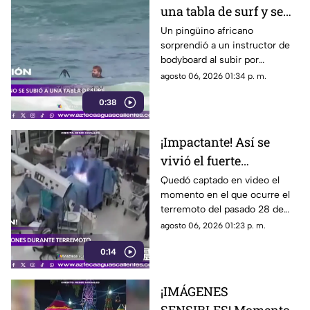
una tabla de surf y se
viraliza
Un pingüino africano
sorprendió a un instructor de
bodyboard al subir por
iniciativa propia a su tabla y
agosto 06, 2026 01:34 p. m.
disfrutar de las olas en
0:38
Witsand Beach, cerca de
Ciudad del Cabo, Sudáfrica
¡Impactante! Así se
vivió el fuerte
terremoto en el
Quedó captado en video el
momento en el que ocurre el
quirófano de un
terremoto del pasado 28 de
hospital
julio en Japón al interior de un
agosto 06, 2026 01:23 p. m.
hospital; aquí los detalles
0:14
¡IMÁGENES