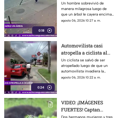
tormenta
Un hombre sobrevivió de
manera milagrosa luego de
que un árbol le cayera encima
durante una fuerte tormenta
agosto 06, 2026 10:27 a. m.
registrada en Río de Janeiro
0:18
Automovilista casi
atropella a ciclista al
invadir el carril de la
Un ciclista se salvó de ser
atropellado luego de que un
ciclovía en Guadalajara
automovilista invadiera la
ciclovía al girar a la derecha sin
agosto 06, 2026 10:22 a. m.
tomar las precauciones
0:24
necesarias, en Guadalajara,
Jalisco
VIDEO: ¡IMÁGENES
FUERTES! Captan
momento en el que dos
Dos hermanos murieron y tres