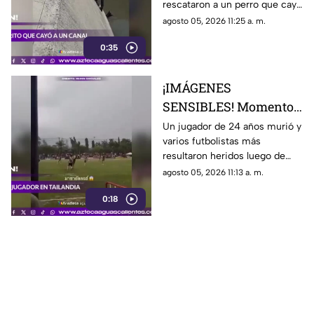
rescataron a un perro que cayó
a un canal de aguas negras,
agosto 05, 2026 11:25 a. m.
luego de un operativo para
0:35
ponerlo a salvo
¡IMÁGENES
SENSIBLES! Momento
en el que rayo cae
Un jugador de 24 años murió y
varios futbolistas más
durante partido de
resultaron heridos luego de
fútbol y mata a jugador
que un rayo impactara el
agosto 05, 2026 11:13 a. m.
campo durante un partido de
0:18
futbol en la provincia de
Narathiwat, Tailandia