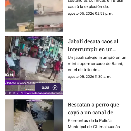
sustancias químicas en Brasil
incendio en una
causó la explosión de
fábrica
alcantarillas; el momento
agosto 05, 2026 02:53 p. m.
quedó captado en video
Jabalí desata caos al
interrumpir en un
comercio y embiste a
Un jabalí salvaje irrumpió en un
mini supermercado de Ranni,
un hombre
en el distrito de
Pathanamthitta, Kerala, India,
agosto 05, 2026 11:30 a. m.
la mañana del 5 de julio de
0:28
2026, cuando la propietaria
apenas abría el negocio
Rescatan a perro que
cayó a un canal de
aguas negras en
Elementos de la Policía
Municipal de Chimalhuacán
Chimalhuacán