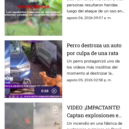
personas resultaron heridas
hermanos son
luego del ataque de un oso en
devorados por un oso
el distrito de Kanker en India;
agosto 06, 2026 09:07 a. m.
el momento quedó captado en
video
Perro destroza un auto
por culpa de una rata
Un perro protagonizó uno de
los videos más insólitos del
momento al destrozar la
defensa de un automóvil con
agosto 05, 2026 02:58 p. m.
un solo objetivo: atrapar a una
0:28
rata que se había escondido
dentro del vehículo
VIDEO: ¡IMPACTANTE!
Captan explosiones en
alcantarillas tras el
Un incendio en una fábrica de