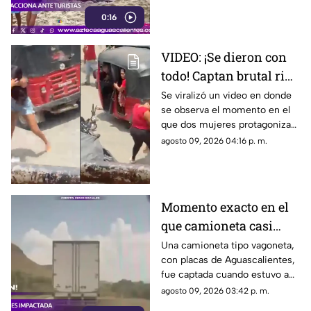
en una playa de San Diego,
0:16
California
VIDEO: ¡Se dieron con
todo! Captan brutal riña
entre dos mujeres en
Se viralizó un video en donde
se observa el momento en el
plena calle
que dos mujeres protagonizan
una pelea plena calle luego de
agosto 09, 2026 04:16 p. m.
una discusión
Momento exacto en el
que camioneta casi
provoca accidente al
Una camioneta tipo vagoneta,
con placas de Aguascalientes,
rebasar cerca de La
fue captada cuando estuvo a
Curva de la M
punto de ser impactada tras
agosto 09, 2026 03:42 p. m.
realizar una maniobra de