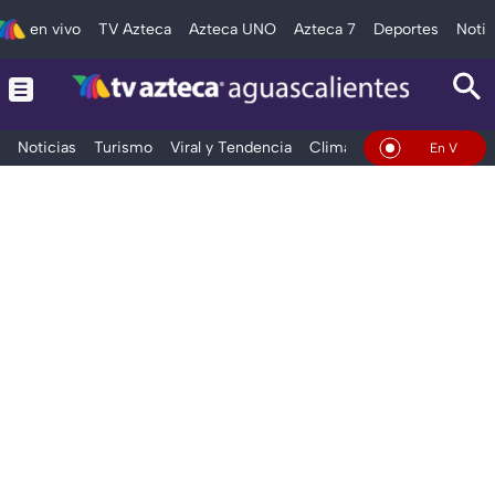
en vivo
TV Azteca
Azteca UNO
Azteca 7
Deportes
Notic
Noticias
Turismo
Viral y Tendencia
Clima
Deportes
Espec
En Vivo