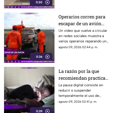
0:20
rebase en una curva del tramo
carretero hacia Ojuelos,
pasando La Curva de la M
Operarios corren para
escapar de un avión
mientras reparaban la
Un video que vuelve a circular
en redes sociales muestra a
pista
varios operarios reparando un
bache en una pista del
agosto 09, 2026 02:44 p. m.
Aeropuerto Internacional Silvio
0:36
Pettirossi, en Asunción,
Paraguay, mientras un avión se
aproximaba para aterrizar
La razón por la que
recomiendan practicar
la pausa digital
La pausa digital consiste en
reducir o suspender
temporalmente el uso de
dispositivos electrónicos,
agosto 09, 2026 02:41 p. m.
como teléfonos,
0:39
computadoras o tabletas, con