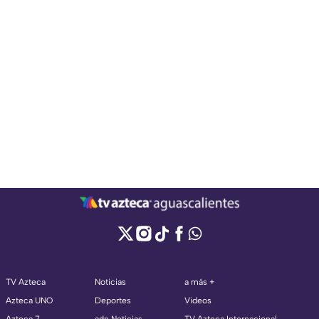
TV Azteca
Noticias
a más +
Azteca UNO
Deportes
Videos