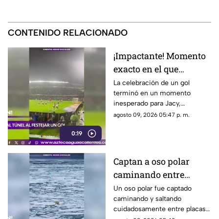
CONTENIDO RELACIONADO
¡Impactante! Momento
exacto en el que
futbolista cae a túnel
La celebración de un gol
terminó en un momento
tras festejar un gol y
inesperado para Jacy,
termina lesionado
futbolista brasileño del
agosto 09, 2026 05:47 p. m.
Coritiba, quien saltó una valla
0:19
durante los festejos y cayó
accidentalmente al túnel de
vestuarios
Captan a oso polar
caminando entre
bloques de hielo sobre
Un oso polar fue captado
caminando y saltando
el mar Ártico
cuidadosamente entre placas