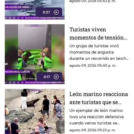
de hielo flotantes en el océano
agosto 09, 2026 05:43 p. m.
Ártico, mientras enfrentaba
0:27
condiciones de fuerte oleaje y
viento.
Turistas viven
momentos de tensión
por fuerte tormenta en
Un grupo de turistas vivió
momentos de angustia
el Cañón del Sumidero
durante un recorrido en lancha
por el Cañón del Sumidero, en
agosto 09, 2026 05:40 p. m.
Chiapas, al ser sorprendido por
0:17
fuertes rachas de viento, lluvia
intensa y una densa niebla
León marino reacciona
ante turistas que se
acercaron demasiado a
Un ejemplar de león marino
tuvo una reacción defensiva
una playa
cuando varios turistas se
aproximaron para fotografiarlo
agosto 09, 2026 05:23 p. m.