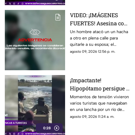
el objetivo de disminuir la
fatiga asociada al tiempo
VIDEO: ¡IMÁGENES
frente a las pantallas
FUERTES! Asesina con
un hacha a un hombre
Un hombre atacó un un hacha
a otro en plena calle para
para quitarle a su
quitarle a su esposa; el
esposa
momento quedó captado por
agosto 09, 2026 12:56 p. m.
una cámara de videovigilancia
¡Impactante!
Hipopótamo persigue a
turistas a toda
Momentos de tensión vivieron
varios turistas que navegaban
velocidad en río de
en una lancha por un río de
Botsuana
Botsuana, cuando un enorme
agosto 09, 2026 11:24 a. m.
hipopótamo comenzó a
0:28
perseguirlos a gran velocidad