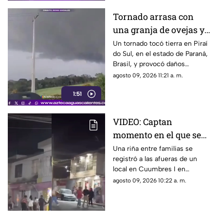
Tornado arrasa con
una granja de ovejas y
sorprende a habitantes
Un tornado tocó tierra en Piraí
do Sul, en el estado de Paraná,
Brasil, y provocó daños
importantes en una granja de
agosto 09, 2026 11:21 a. m.
ovejas, de acuerdo con
1:51
reportes de organismos
meteorológicos de la región
VIDEO: Captan
momento en el que se
desata riña entre
Una riña entre familias se
registró a las afueras de un
familias en Cumbres I
local en Cuumbres I en
Aguascalientes; el momento
agosto 09, 2026 10:22 a. m.
quedó captado por testigos