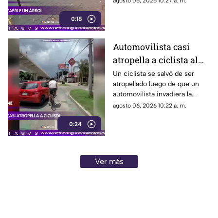
agosto 06, 2026 10:27 a. m.
registrada en Río de Janeiro
0:18
Automovilista casi
atropella a ciclista al
invadir el carril de la
Un ciclista se salvó de ser
atropellado luego de que un
ciclovía en Guadalajara
automovilista invadiera la
ciclovía al girar a la derecha sin
agosto 06, 2026 10:22 a. m.
tomar las precauciones
0:24
necesarias, en Guadalajara,
Jalisco
Ver más