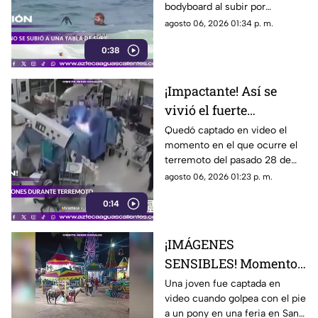
bodyboard al subir por
iniciativa propia a su tabla y
agosto 06, 2026 01:34 p. m.
disfrutar de las olas en
0:38
Witsand Beach, cerca de
Ciudad del Cabo, Sudáfrica
¡Impactante! Así se
vivió el fuerte
terremoto en el
Quedó captado en video el
momento en el que ocurre el
quirófano de un
terremoto del pasado 28 de
hospital
julio en Japón al interior de un
agosto 06, 2026 01:23 p. m.
hospital; aquí los detalles
0:14
¡IMÁGENES
SENSIBLES! Momento
en el que mujer golpea
Una joven fue captada en
video cuando golpea con el pie
a un pony durante una
a un pony en una feria en San