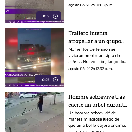
feria
Luis Potosí; el hecho ha
agosto 06, 2026 01:03 p. m.
causado reacciones en redes
0:13
sociales
Trailero intenta
atropellar a un grupo
de personas y choca
Momentos de tensión se
vivieron en el municipio de
varios vehículos
Juárez, Nuevo León, luego de
que un trailero presuntamente
agosto 06, 2026 12:32 p. m.
intentara arrollar a vecinos que
0:25
bloqueaban la avenida San
Roque, en el cuarto sector de
Montecristal
Hombre sobrevive tras
caerle un árbol durante
tormenta
Un hombre sobrevivió de
manera milagrosa luego de
que un árbol le cayera encima
durante una fuerte tormenta