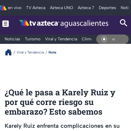
en vivo
TV Azteca
Azteca UNO
Azteca 7
Deportes
Notic
Noticias
Turismo
Viral y Tendencia
Clima
Deportes
Espec
En Vivo
Viral y Tendencia
Nota
¿Qué le pasa a Karely Ruiz y
por qué corre riesgo su
embarazo? Esto sabemos
Karely Ruiz enfrenta complicaciones en su