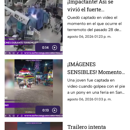
¡Impactante! Así se
vivió el fuerte
terremoto en el
Quedó captado en video el
momento en el que ocurre el
quirófano de un
terremoto del pasado 28 de
hospital
julio en Japón al interior de un
agosto 06, 2026 01:23 p. m.
hospital; aquí los detalles
0:14
¡IMÁGENES
SENSIBLES! Momento
en el que mujer golpea
Una joven fue captada en
video cuando golpea con el pie
a un pony durante una
a un pony en una feria en San
feria
Luis Potosí; el hecho ha
agosto 06, 2026 01:03 p. m.
causado reacciones en redes
0:13
sociales
Trailero intenta