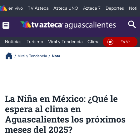
en vivo
TV Azteca
Azteca UNO
Azteca 7
Deportes
Notic
Noticias
Turismo
Viral y Tendencia
Clima
Deportes
Espec
En Vivo
Viral y Tendencia
Nota
La Niña en México: ¿Qué le
espera al clima en
Aguascalientes los próximos
meses del 2025?