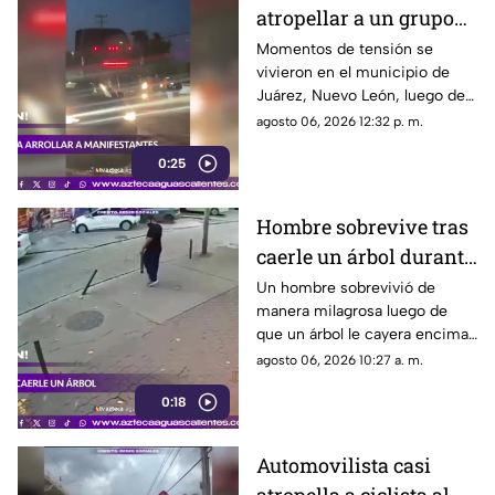
atropellar a un grupo
de personas y choca
Momentos de tensión se
vivieron en el municipio de
varios vehículos
Juárez, Nuevo León, luego de
que un trailero presuntamente
agosto 06, 2026 12:32 p. m.
intentara arrollar a vecinos que
0:25
bloqueaban la avenida San
Roque, en el cuarto sector de
Montecristal
Hombre sobrevive tras
caerle un árbol durante
tormenta
Un hombre sobrevivió de
manera milagrosa luego de
que un árbol le cayera encima
durante una fuerte tormenta
agosto 06, 2026 10:27 a. m.
registrada en Río de Janeiro
0:18
Automovilista casi