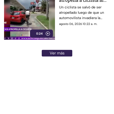
atropella a ciclista al
invadir el carril de la
Un ciclista se salvó de ser
atropellado luego de que un
ciclovía en Guadalajara
automovilista invadiera la
ciclovía al girar a la derecha sin
agosto 06, 2026 10:22 a. m.
tomar las precauciones
0:24
necesarias, en Guadalajara,
Jalisco
Ver más