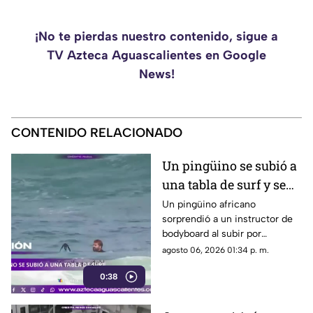
¡No te pierdas nuestro contenido, sigue a
TV Azteca Aguascalientes en Google
News!
CONTENIDO RELACIONADO
Un pingüino se subió a
una tabla de surf y se
viraliza
Un pingüino africano
sorprendió a un instructor de
bodyboard al subir por
iniciativa propia a su tabla y
agosto 06, 2026 01:34 p. m.
disfrutar de las olas en
0:38
Witsand Beach, cerca de
Ciudad del Cabo, Sudáfrica