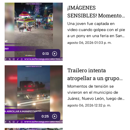
¡IMÁGENES
SENSIBLES! Momento
en el que mujer golpea
Una joven fue captada en
video cuando golpea con el pie
a un pony durante una
a un pony en una feria en San
feria
Luis Potosí; el hecho ha
agosto 06, 2026 01:03 p. m.
causado reacciones en redes
0:13
sociales
Trailero intenta
atropellar a un grupo
de personas y choca
Momentos de tensión se
vivieron en el municipio de
varios vehículos
Juárez, Nuevo León, luego de
que un trailero presuntamente
agosto 06, 2026 12:32 p. m.
intentara arrollar a vecinos que
0:25
bloqueaban la avenida San
Roque, en el cuarto sector de
Montecristal