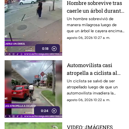
Hombre sobrevive tras
caerle un árbol durante
tormenta
Un hombre sobrevivió de
manera milagrosa luego de
que un árbol le cayera encima
durante una fuerte tormenta
agosto 06, 2026 10:27 a. m.
registrada en Río de Janeiro
0:18
Automovilista casi
atropella a ciclista al
invadir el carril de la
Un ciclista se salvó de ser
atropellado luego de que un
ciclovía en Guadalajara
automovilista invadiera la
ciclovía al girar a la derecha sin
agosto 06, 2026 10:22 a. m.
tomar las precauciones
0:24
necesarias, en Guadalajara,
Jalisco
VIDEO: ¡IMÁGENES