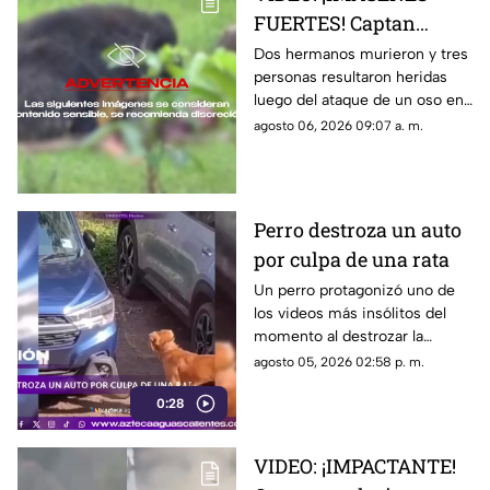
FUERTES! Captan
momento en el que dos
Dos hermanos murieron y tres
personas resultaron heridas
hermanos son
luego del ataque de un oso en
devorados por un oso
el distrito de Kanker en India;
agosto 06, 2026 09:07 a. m.
el momento quedó captado en
video
Perro destroza un auto
por culpa de una rata
Un perro protagonizó uno de
los videos más insólitos del
momento al destrozar la
defensa de un automóvil con
agosto 05, 2026 02:58 p. m.
un solo objetivo: atrapar a una
0:28
rata que se había escondido
dentro del vehículo
VIDEO: ¡IMPACTANTE!