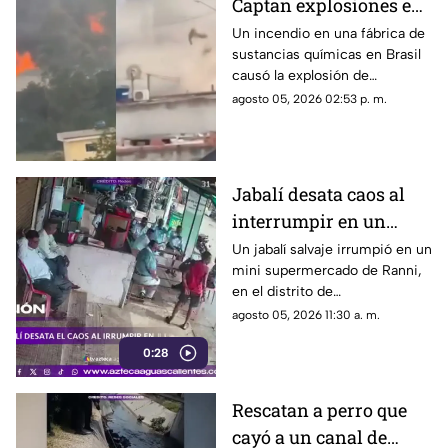
Captan explosiones en
alcantarillas tras el
Un incendio en una fábrica de
sustancias químicas en Brasil
incendio en una
causó la explosión de
fábrica
alcantarillas; el momento
agosto 05, 2026 02:53 p. m.
quedó captado en video
Jabalí desata caos al
interrumpir en un
comercio y embiste a
Un jabalí salvaje irrumpió en un
mini supermercado de Ranni,
un hombre
en el distrito de
Pathanamthitta, Kerala, India,
agosto 05, 2026 11:30 a. m.
la mañana del 5 de julio de
0:28
2026, cuando la propietaria
apenas abría el negocio
Rescatan a perro que
cayó a un canal de