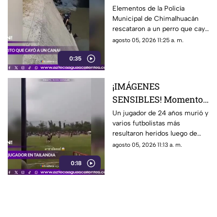
aguas negras en
Elementos de la Policía
Municipal de Chimalhuacán
Chimalhuacán
rescataron a un perro que cayó
a un canal de aguas negras,
agosto 05, 2026 11:25 a. m.
luego de un operativo para
0:35
ponerlo a salvo
¡IMÁGENES
SENSIBLES! Momento
en el que rayo cae
Un jugador de 24 años murió y
varios futbolistas más
durante partido de
resultaron heridos luego de
fútbol y mata a jugador
que un rayo impactara el
agosto 05, 2026 11:13 a. m.
campo durante un partido de
0:18
futbol en la provincia de
Narathiwat, Tailandia