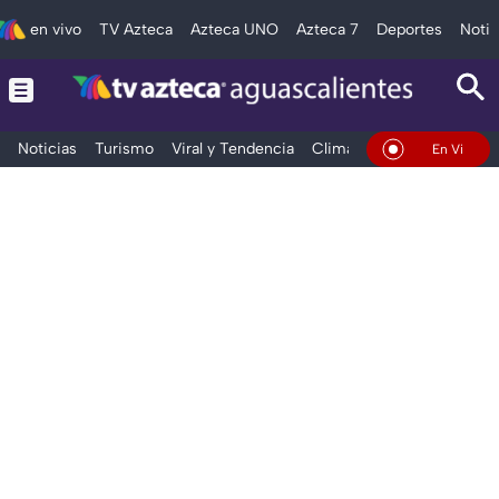
en vivo
TV Azteca
Azteca UNO
Azteca 7
Deportes
Notic
Noticias
Turismo
Viral y Tendencia
Clima
Deportes
Espec
En Vivo