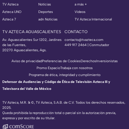
TV Azteca
Noticias
a más +
Azteca UNO
Deportes
Videos
Azteca 7
adn Noticias
TV Azteca Internacional
TV AZTECA AGUASCALIENTES
CONTACTO
Av. Aguascalientes Sur 1202, Jardines
contacto@tvazteca.com
de las Fuentes,
449 917 2464 | Conmutador
20270 Aguascalientes, Ags.
Aviso de privacidad
Preferencias de Cookies
Derechos
Inversionistas
Promo Espacio
Trabaja con nosotros
Programa de ética, integridad y cumplimiento
Defensor de Audiencias y Código de Ética de Televisión Azteca III y
Televisora del Valle de México
TV Azteca, M.R. & ©, TV Azteca, S.A.B. de C.V. Todos los derechos reservados,
2025.
Queda prohibida la reproducción total o parcial sin la autorización previa,
expresa y por escrito de su titular.