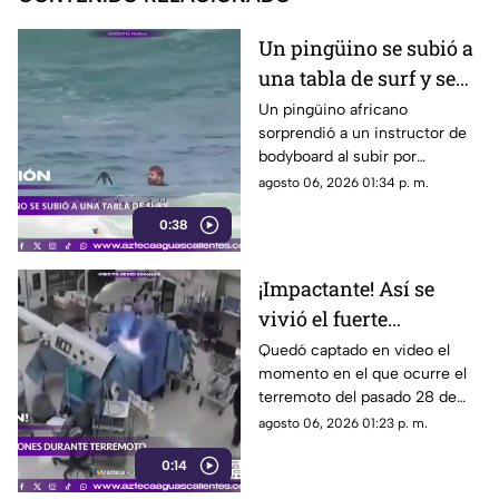
Un pingüino se subió a
una tabla de surf y se
viraliza
Un pingüino africano
sorprendió a un instructor de
bodyboard al subir por
iniciativa propia a su tabla y
agosto 06, 2026 01:34 p. m.
disfrutar de las olas en
0:38
Witsand Beach, cerca de
Ciudad del Cabo, Sudáfrica
¡Impactante! Así se
vivió el fuerte
terremoto en el
Quedó captado en video el
momento en el que ocurre el
quirófano de un
terremoto del pasado 28 de
hospital
julio en Japón al interior de un
agosto 06, 2026 01:23 p. m.
hospital; aquí los detalles
0:14