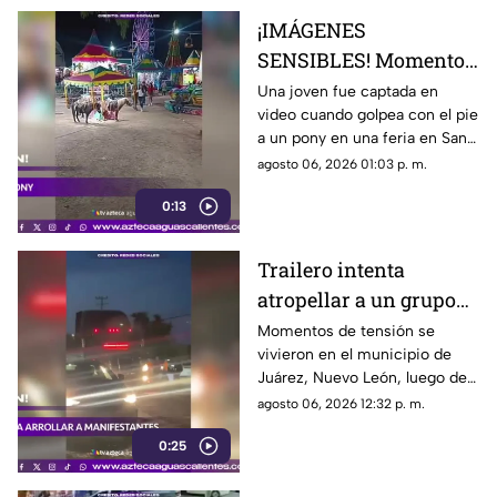
¡IMÁGENES
SENSIBLES! Momento
en el que mujer golpea
Una joven fue captada en
video cuando golpea con el pie
a un pony durante una
a un pony en una feria en San
feria
Luis Potosí; el hecho ha
agosto 06, 2026 01:03 p. m.
causado reacciones en redes
0:13
sociales
Trailero intenta
atropellar a un grupo
de personas y choca
Momentos de tensión se
vivieron en el municipio de
varios vehículos
Juárez, Nuevo León, luego de
que un trailero presuntamente
agosto 06, 2026 12:32 p. m.
intentara arrollar a vecinos que
0:25
bloqueaban la avenida San
Roque, en el cuarto sector de
Montecristal