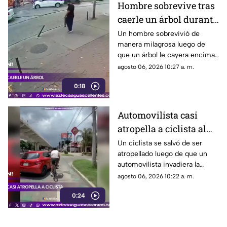
Hombre sobrevive tras
caerle un árbol durante
tormenta
Un hombre sobrevivió de
manera milagrosa luego de
que un árbol le cayera encima
durante una fuerte tormenta
agosto 06, 2026 10:27 a. m.
registrada en Río de Janeiro
0:18
Automovilista casi
atropella a ciclista al
invadir el carril de la
Un ciclista se salvó de ser
atropellado luego de que un
ciclovía en Guadalajara
automovilista invadiera la
ciclovía al girar a la derecha sin
agosto 06, 2026 10:22 a. m.
tomar las precauciones
0:24
necesarias, en Guadalajara,
Jalisco