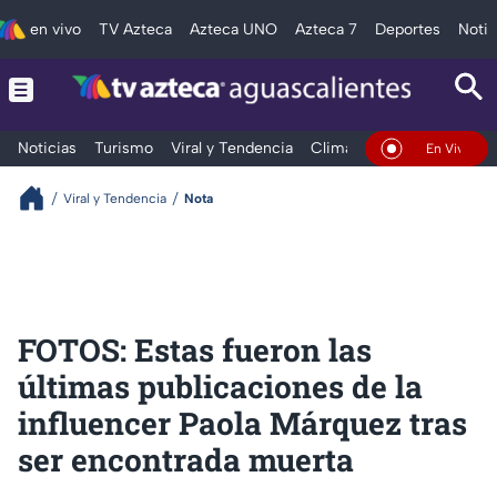
en vivo
TV Azteca
Azteca UNO
Azteca 7
Deportes
Notic
Noticias
Turismo
Viral y Tendencia
Clima
Deportes
Espec
En Vivo
Viral y Tendencia
Nota
FOTOS: Estas fueron las
últimas publicaciones de la
influencer Paola Márquez tras
ser encontrada muerta