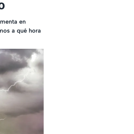
io
ormenta en
amos a qué hora