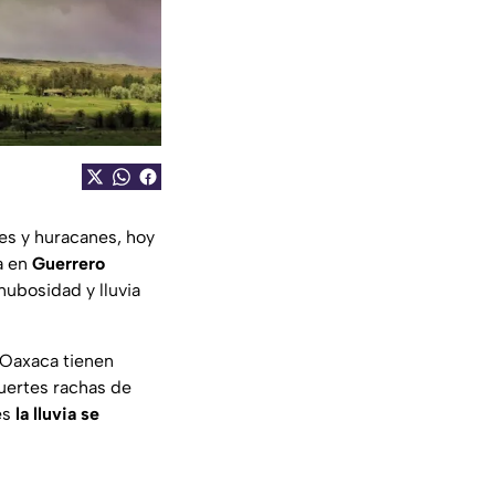
es y huracanes, hoy
ra en
Guerrero
nubosidad y lluvia
 Oaxaca tienen
uertes rachas de
es
la lluvia se