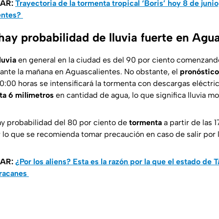
SAR:
Trayectoria de la tormenta tropical ‘Boris’ hoy 8 de juni
entes?
hay probabilidad de lluvia fuerte en Agu
luvia
en general en la ciudad es del 90 por ciento comenzan
ante la mañana en Aguascalientes. No obstante, el
pronóstico
20:00 horas se intensificará la tormenta con descargas eléctric
ta 6 milímetros
en cantidad de agua, lo que significa lluvia m
y probabilidad del 80 por ciento de
tormenta
a partir de las 
r lo que se recomienda tomar precaución en caso de salir por 
SAR:
¿Por los aliens? Esta es la razón por la que el estado de 
uracanes