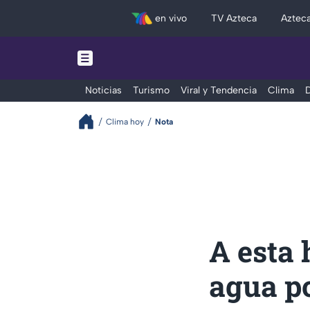
en vivo
TV Azteca
Aztec
Noticias
Turismo
Viral y Tendencia
Clima
D
Clima hoy
Nota
A esta
agua po