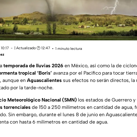
 10:17
| Actualizado 🕑 12:47
1 minuto lectura
uez
la
temporada de lluvias 2026
en México, así como la de ciclon
ormenta tropical ‘Boris’
avanza por el Pacífico para tocar tier
a, aunque en
Aguascalientes
sus efectos no serán directos, la 
stado por la tarde-noche.
cio Meteorológico Nacional (SMN)
los estados de Guerrero y
as torrenciales
de 150 a 250 milímetros en cantidad de agua, f
vado. Sin embargo, durante el lunes 8 de junio en Aguascalient
nta con hasta 6 milímetros en cantidad de agua.