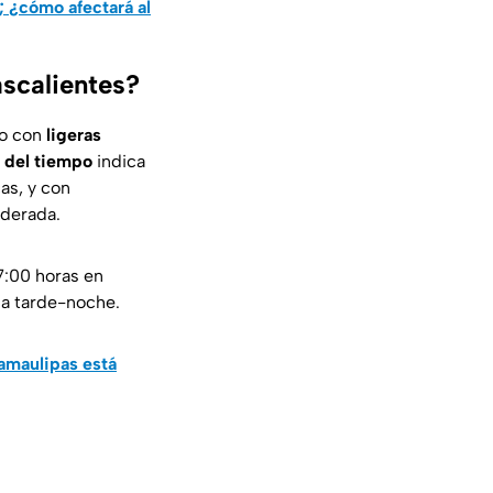
o; ¿cómo afectará al
ascalientes?
do con
ligeras
 del tiempo
indica
as, y con
oderada.
17:00 horas en
la tarde-noche.
Tamaulipas está