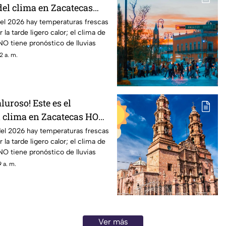
del clima en Zacatecas
de agosto
del 2026 hay temperaturas frescas
 la tarde ligero calor; el clima de
O tiene pronóstico de lluvias
2 a. m.
luroso! Este es el
l clima en Zacatecas HOY
 agosto
del 2026 hay temperaturas frescas
 la tarde ligero calor; el clima de
O tiene pronóstico de lluvias
 a. m.
Ver más