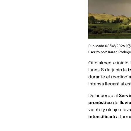
Publicado 08/06/2026 | 🕑
Escrito por:
Karen Rodríg
Oficialmente inició 
lunes 8 de junio la
t
durante el mediodí
intensa llegará al e
De acuerdo al
Servi
pronóstico
de
lluvi
viento y oleaje ele
intensificará
a torme