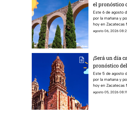
el pronóstico 
HOY jueves 6 
Este 6 de agosto 
por la mañana y por
hoy en Zacatecas N
agosto 06, 2026 08:2
¡Será un día ca
pronóstico de
miércoles 5 de
Este 5 de agosto 
por la mañana y por
hoy en Zacatecas N
agosto 05, 2026 08:19