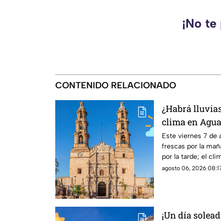
¡No te
CONTENIDO RELACIONADO
¿Habrá lluvias
clima en Agua
de agosto
Este viernes 7 de
frescas por la mañ
por la tarde; el c
pronóstico de lluvi
agosto 06, 2026 08:17
¡Un día soleado