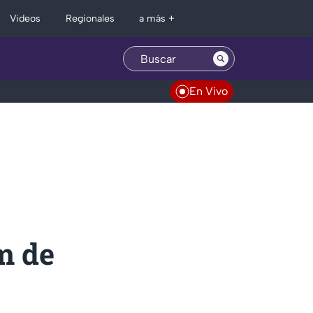
Regionales
Videos
a más +
En Vivo
m de