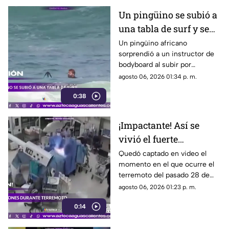
Un pingüino se subió a
una tabla de surf y se
viraliza
Un pingüino africano
sorprendió a un instructor de
bodyboard al subir por
iniciativa propia a su tabla y
agosto 06, 2026 01:34 p. m.
disfrutar de las olas en
0:38
Witsand Beach, cerca de
Ciudad del Cabo, Sudáfrica
¡Impactante! Así se
vivió el fuerte
terremoto en el
Quedó captado en video el
momento en el que ocurre el
quirófano de un
terremoto del pasado 28 de
hospital
julio en Japón al interior de un
agosto 06, 2026 01:23 p. m.
hospital; aquí los detalles
0:14