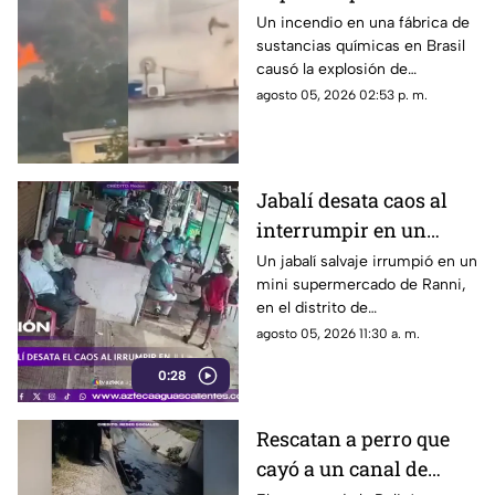
alcantarillas tras el
Un incendio en una fábrica de
sustancias químicas en Brasil
incendio en una
causó la explosión de
fábrica
alcantarillas; el momento
agosto 05, 2026 02:53 p. m.
quedó captado en video
Jabalí desata caos al
interrumpir en un
comercio y embiste a
Un jabalí salvaje irrumpió en un
mini supermercado de Ranni,
un hombre
en el distrito de
Pathanamthitta, Kerala, India,
agosto 05, 2026 11:30 a. m.
la mañana del 5 de julio de
0:28
2026, cuando la propietaria
apenas abría el negocio
Rescatan a perro que
cayó a un canal de