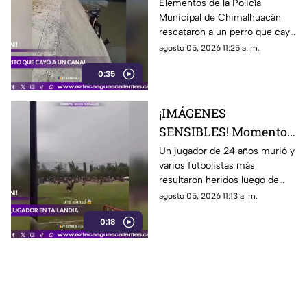
aguas negras en
Elementos de la Policía
Municipal de Chimalhuacán
Chimalhuacán
rescataron a un perro que cayó
a un canal de aguas negras,
agosto 05, 2026 11:25 a. m.
luego de un operativo para
0:35
ponerlo a salvo
¡IMÁGENES
SENSIBLES! Momento
en el que rayo cae
Un jugador de 24 años murió y
varios futbolistas más
durante partido de
resultaron heridos luego de
fútbol y mata a jugador
que un rayo impactara el
agosto 05, 2026 11:13 a. m.
campo durante un partido de
0:18
futbol en la provincia de
Narathiwat, Tailandia