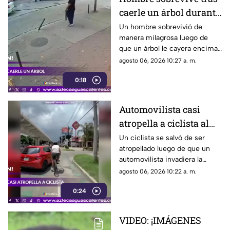
caerle un árbol durante
tormenta
Un hombre sobrevivió de
manera milagrosa luego de
que un árbol le cayera encima
durante una fuerte tormenta
agosto 06, 2026 10:27 a. m.
registrada en Río de Janeiro
0:18
Automovilista casi
atropella a ciclista al
invadir el carril de la
Un ciclista se salvó de ser
atropellado luego de que un
ciclovía en Guadalajara
automovilista invadiera la
ciclovía al girar a la derecha sin
agosto 06, 2026 10:22 a. m.
tomar las precauciones
0:24
necesarias, en Guadalajara,
Jalisco
VIDEO: ¡IMÁGENES