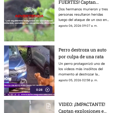
FUERTES! Captan
momento en el que dos
Dos hermanos murieron y tres
personas resultaron heridas
hermanos son
luego del ataque de un oso en
devorados por un oso
el distrito de Kanker en India;
agosto 06, 2026 09:07 a. m.
el momento quedó captado en
video
Perro destroza un auto
por culpa de una rata
Un perro protagonizó uno de
los videos más insólitos del
momento al destrozar la
defensa de un automóvil con
agosto 05, 2026 02:58 p. m.
un solo objetivo: atrapar a una
0:28
rata que se había escondido
dentro del vehículo
VIDEO: ¡IMPACTANTE!
Captan explosiones en