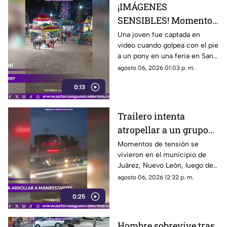
¡IMÁGENES
SENSIBLES! Momento
en el que mujer golpea
Una joven fue captada en
video cuando golpea con el pie
a un pony durante una
a un pony en una feria en San
feria
Luis Potosí; el hecho ha
agosto 06, 2026 01:03 p. m.
causado reacciones en redes
0:13
sociales
Trailero intenta
atropellar a un grupo
de personas y choca
Momentos de tensión se
vivieron en el municipio de
varios vehículos
Juárez, Nuevo León, luego de
que un trailero presuntamente
agosto 06, 2026 12:32 p. m.
intentara arrollar a vecinos que
0:25
bloqueaban la avenida San
Roque, en el cuarto sector de
Montecristal
Hombre sobrevive tras